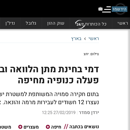
הירשמו
ראשי
שוק ההון
גלובל
נדל"ן
כל הכותרות
ראשי
בארץ
צילום: יחצ
דמי בחינת מתן הלוואה וב
פעלה כנופיה מחיפה
בתום חקירה סמויה המשותפת למשטרת ישרא
נעצרו 12 חשודים לעבירות מרמה והונאה. איך הם עבדו?
ירדן סמדר
27/02/2019 12:25
|
נושאים בכתבה
חיפה
מעצרים
משטר