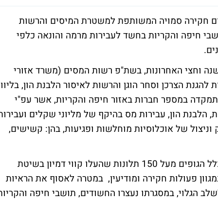
ום חקירה סמויה המשותפת למשטרת המיסים והרשות
 הצרכן ולסחר הוגן, נעצרו הבוקר 12 תושבי חיפה והקריות בחשד לעבירות מרמה והונאה כלפי
נה וחצי האחרונות, בשת"פ רשות המסים (משרד אזורי
להגנת הצרכן וסחר הוגן והרשות לאיסור הלבנת הון, בליווי
תמקדה במספר חברות באזור חיפה והקריות, אשר עפ"י
 הלבנת הון, עבירות מס בהיקף של מליוני שקלים ועבירות
 וניצול של אוכלוסיות מוחלשות ופגיעות, בהן: קשישים,
במהלך החקירה הסמויה, בחנו החוקרים של כלל הגופים מעל 150 תלונות שהעלו קווי דמיון בשיטת
גוון פעולות חקירה ומודיעין, במטרה לאסוף את הראיות
לב הגלוי, במסגרתו נעצרו החשודים, תושבי חיפה והקריות