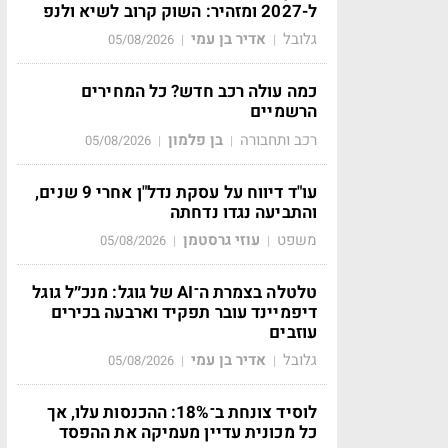
ל-2027 ומזהיר: השוק קרוב לשיא ולנפ
גלובל
אדיר בן עמי
05/08/2026
|
|
כמה עולה רכב חדש? כל המחירים
הרשמיים
רכב ותחבורה
בן פלמון
05/08/2026
|
|
עו"ד דיווח על עסקת נדל"ן אחרי 9 שנים,
והתביעה נגדו נדחתה
משפט
עוזי גרסטמן
05/08/2026
|
|
טלטלה בצמרת ה־AI של גוגל: מנכ״ל גוגל
דיפמיינד עובר תפקיד וארבעה בכירים
עוזבים
גלובל
אדיר בן עמי
05/08/2026
|
|
לוסיד צונחת ב־18%: ההכנסות עלו, אך
כל מכונית עדיין מעמיקה את ההפסד