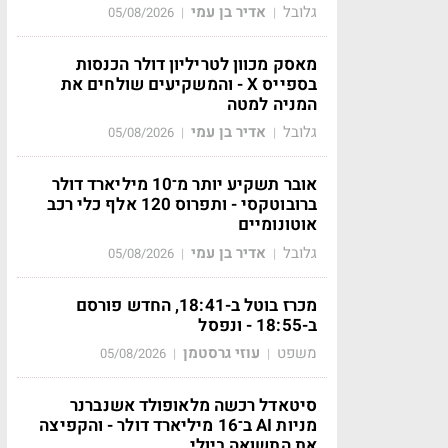
גלובל
אדיר בן עמי
05/08/2026
|
|
מאסק מכוון לטריליון דולר הכנסות
בספייס X - והמשקיעים שולחים את
המניה למטה
גלובל
אדיר בן עמי
05/08/2026
|
|
אובר תשקיע יותר מ־10 מיליארד דולר
ברובוטקסי - ותפרוס 120 אלף כלי רכב
אוטונומיים
גלובל
אדיר בן עמי
05/08/2026
|
|
מכרז בוטל ב-18:41, החדש פורסם
ב-18:55 - ונפסל
משפט
עוזי גרסטמן
05/08/2026
|
|
סיטאדל רכשה מלאופולד אשנברנר
מניות AI ב־16 מיליארד דולר - והקפיצה
את התשואה ביולי