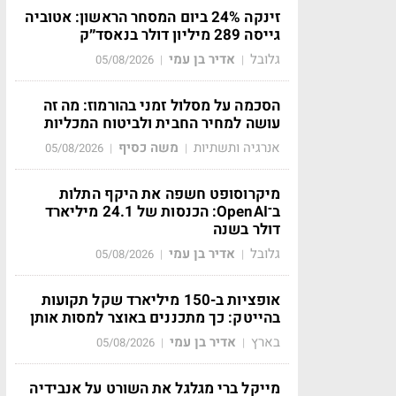
זינקה 24% ביום המסחר הראשון: אטוביה
גייסה 289 מיליון דולר בנאסד״ק
גלובל
אדיר בן עמי
05/08/2026
|
|
הסכמה על מסלול זמני בהורמוז: מה זה
עושה למחיר החבית ולביטוח המכליות
אנרגיה ותשתיות
משה כסיף
05/08/2026
|
|
מיקרוסופט חשפה את היקף התלות
ב־OpenAI: הכנסות של 24.1 מיליארד
דולר בשנה
גלובל
אדיר בן עמי
05/08/2026
|
|
אופציות ב-150 מיליארד שקל תקועות
בהייטק: כך מתכננים באוצר למסות אותן
בארץ
אדיר בן עמי
05/08/2026
|
|
מייקל ברי מגלגל את השורט על אנבידיה