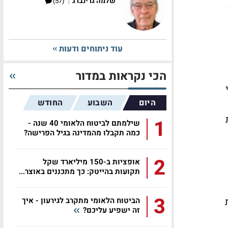
|
שלמה גרינברג
(57)
עוד ניתוחים ודעות
הכי נקראות במדור
היום
השבוע
החודש
1
שילמתם לביטוח הלאומי 40 שנה -
כמה תקבלו מהמדינה בגיל הפרישה?
2
אופציות ב-150 מיליארד שקל
תקועות בהייטק: כך מתכננים באוצר...
3
הביטוח הלאומי מתקרב לגירעון - איך
זה ישפיע עליכם?