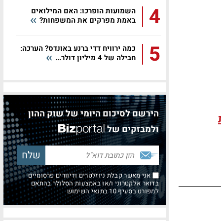
4
השמועות הופרכו: האם המילואים
באמת מפרקים את המשפחות?
5
כמה ירוויח דדי ברנע באונדס? הערכה:
חבילה של 4 מיליון דולר...
הירשם לסיכום היומי של שוק ההון
ולמבזקים של
אני מאשר קבלת ניוזלטרים ודיוורים פרסומיים
בדואר אלקטרוני ו/או באמצעות הסלולר בהתאם
למפורט בסעיף 10 בתנאי השימוש