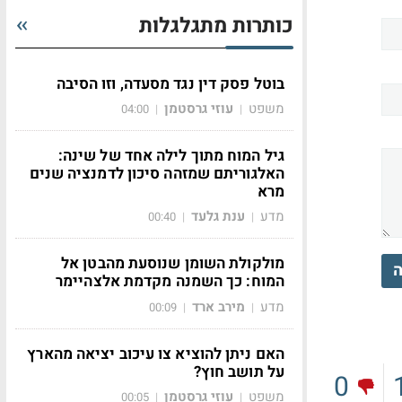
כותרות מתגלגלות
בוטל פסק דין נגד מסעדה, וזו הסיבה
משפט
עוזי גרסטמן
04:00
|
|
גיל המוח מתוך לילה אחד של שינה:
האלגוריתם שמזהה סיכון לדמנציה שנים
מרא
מדע
ענת גלעד
00:40
|
|
מולקולת השומן שנוסעת מהבטן אל
ה
המוח: כך השמנה מקדמת אלצהיימר
מדע
מירב ארד
00:09
|
|
האם ניתן להוציא צו עיכוב יציאה מהארץ
על תושב חוץ?
0
משפט
עוזי גרסטמן
00:05
|
|