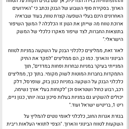
וההתפתחויות בזירה המדינית, אך שם בונים תקוות על הטווח
הארוך. בסקירת סוף השבוע של הבנק נכתב כי "האירועים
האחרונים הינם בעלי השפעה קצרת טווח, בעוד שבראיה
ארוכת טווח מה שייתן את הטון זו הכלכלה ? המשך השיפור
בתוצאות החברות, לצד שיפור מאקרו כלכלי של המשק
הישראלי."
לאור זאת, ממליצים כלכלני הבנק על השקעה במניות לטווח
הבינוני והארוך. כמו כן, הם ממליצים "למקד את התיק
המנייתי בעיקר במניות נבחרות ופחות במדדים", תוך
התמקדות בחברות המוטות לשוק מקומי. בתוך כך, ממליצים
כלכלני הבנק על השקעה במניות כגון בזק, שופרסל, דלק
רכב, רבוע כחול ושטראוס וכן "לקוחות בעלי אורך נשימה,
יכולים להשקיע גם במניות בעלות סיכון גבוה יותר, כגון נייס,
ריט 1, בריטיש ישראל ועוד."
בגזרת אגרות החוב, כלכלני לאומי נוטים להמליץ על
השקעות לטווח הבינוני והארוך. "הצפי לתוואי העלאות ריבית