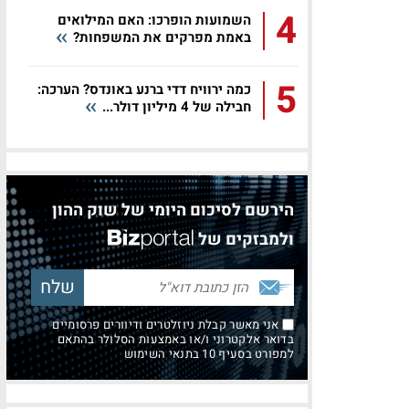
4
השמועות הופרכו: האם המילואים
באמת מפרקים את המשפחות?
5
כמה ירוויח דדי ברנע באונדס? הערכה:
חבילה של 4 מיליון דולר...
הירשם לסיכום היומי של שוק ההון
ולמבזקים של
אני מאשר קבלת ניוזלטרים ודיוורים פרסומיים
בדואר אלקטרוני ו/או באמצעות הסלולר בהתאם
למפורט בסעיף 10 בתנאי השימוש