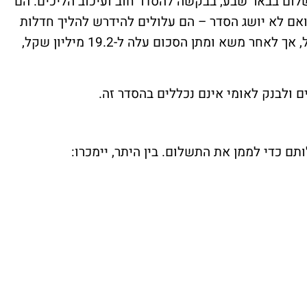
שלום בבאר שבע, בבקשה להסדר חוב ועיכוב הליכים. הם
ואם לא יושג הסדר – הם עלולים להידרש להליך חדלות
פירעון. במקור, הציעו לשלם 17.5 מיליון שקל, אך לאחר משא ומתן הסכום עלה ל-19.2 מיליון שקל,
ים ולבנק לאומי אינם נכללים בהסדר זה.
תם כדי לממן את התשלום. בין היתר, יימכרו: