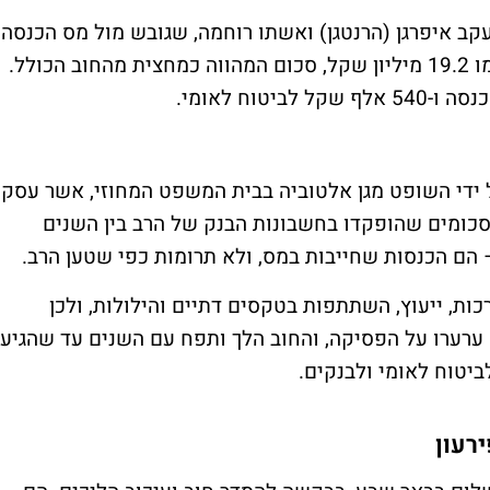
ב איפרגן (הרנטגן) ואשתו רוחמה, שגובש מול מס הכנסה
וביטוח לאומי. במסגרת ההסדר, בני הזוג ישלמו 19.2 מיליון שקל, סכום המהווה כמחצית מהחוב הכולל.
החוב נעוץ בפסק דין שניתן ב-2021 על ידי השופט מגן אלטוביה בבית המשפט המחוזי, אשר עסק
סכומים שהופקדו בחשבונות הבנק של הרב בין השנים
ות, ייעוץ, השתתפות בטקסים דתיים והילולות, ולכן
א ערערו על הפסיקה, והחוב הלך ותפח עם השנים עד שהגיע
רעון