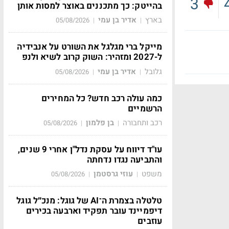
3
בהייטק: כך מתכננים באוצר למסות אותן
בארץ
אדיר בן עמי
05/08/2026
|
|
מייקל ברי מגלגל את השורט על אנבידיה
ל-2027 ומזהיר: השוק קרוב לשיא ולנפ
גלובל
אדיר בן עמי
05/08/2026
|
|
כמה עולה רכב חדש? כל המחירים
הרשמיים
רכב ותחבורה
בן פלמון
05/08/2026
|
|
עו"ד דיווח על עסקת נדל"ן אחרי 9 שנים,
והתביעה נגדו נדחתה
משפט
עוזי גרסטמן
05/08/2026
|
|
טלטלה בצמרת ה־AI של גוגל: מנכ״ל גוגל
דיפמיינד עובר תפקיד וארבעה בכירים
עוזבים