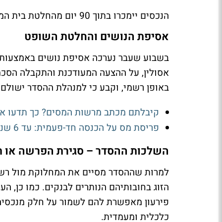
הנכסים יימכרו בתוך 90 יום מהחלטת בית המשפט, והכספים יועברו ישירות לנושים.
אסיפת הנושים והחלטת השופט
בשבוע שעבר נערכה אסיפת נושים באמצעות ה
אסולין, על ההצעה המעודכנת והתקבלה הסכמ
באופן רשמי, וקבע כי למנהלת ההסדר ישולם שכר טרח
קיבלתם מכתב מרשות המסים? כך תדעו אם 
פריסת מס על הכנסה חד-פעמית: עד 6 שנים שחוסכות אלפי שקלים
השלכות ההסדר – סגירת הפרשה או תח
למרות שההסדר מסיים את המחלוקת מול רשויו
הזוג בחובותיהם הנותרים לבנקים. כמו כן, ה
פירעון מאפשרת להם לשמור על חלק מנכסיהם
כלכלית ומעמדית.