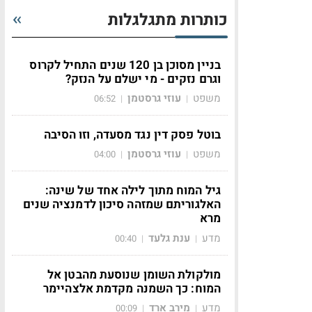
כותרות מתגלגלות
בניין מסוכן בן 120 שנים התחיל לקרוס
וגרם נזקים - מי ישלם על הנזק?
משפט
עוזי גרסטמן
06:52
|
|
בוטל פסק דין נגד מסעדה, וזו הסיבה
משפט
עוזי גרסטמן
04:00
|
|
גיל המוח מתוך לילה אחד של שינה:
האלגוריתם שמזהה סיכון לדמנציה שנים
מרא
מדע
ענת גלעד
00:40
|
|
מולקולת השומן שנוסעת מהבטן אל
המוח: כך השמנה מקדמת אלצהיימר
מדע
מירב ארד
00:09
|
|