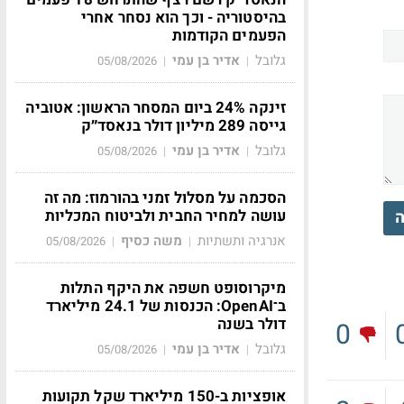
בהיסטוריה - וכך הוא נסחר אחרי
הפעמים הקודמות
גלובל
אדיר בן עמי
05/08/2026
|
|
זינקה 24% ביום המסחר הראשון: אטוביה
גייסה 289 מיליון דולר בנאסד״ק
גלובל
אדיר בן עמי
05/08/2026
|
|
הסכמה על מסלול זמני בהורמוז: מה זה
עושה למחיר החבית ולביטוח המכליות
ה
אנרגיה ותשתיות
משה כסיף
05/08/2026
|
|
מיקרוסופט חשפה את היקף התלות
ב־OpenAI: הכנסות של 24.1 מיליארד
דולר בשנה
0
גלובל
אדיר בן עמי
05/08/2026
|
|
אופציות ב-150 מיליארד שקל תקועות