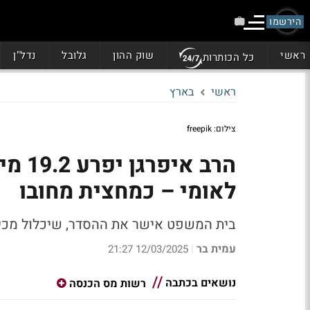
הירשמו
ראשי
שוק ההון
גלובל
נדל"ן
כל הכותרות
ראשי
בארץ
צילום: freepik
הרב א
לאומי – כמחצית מחובו
בית המשפט אישר את ההסדר, שיכלול מכירת נכסים
עמית בר
12/03/2025 21:27
|
נושאים בכתבה
רשות מס הכנסה