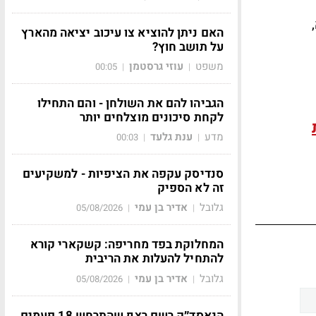
האם ניתן להוציא צו עיכוב יציאה מהארץ
על תושב חוץ?
משפט
עוזי גרסטמן
00:05
|
|
הגביהו להם את השולחן - והם התחילו
לקחת סיכונים מוצלחים יותר
מדע
ענת גלעד
00:03
|
|
סנדיסק עקפה את הציפיות - למשקיעים
זה לא הספיק
גלובל
אדיר בן עמי
05/08/2026
|
|
המחלוקת בפד מחריפה: קשקארי קורא
להתחיל להעלות את הריבית
גלובל
אדיר בן עמי
05/08/2026
|
|
הנאסד״ק רשם רצף שהתרחש 18 פעמים