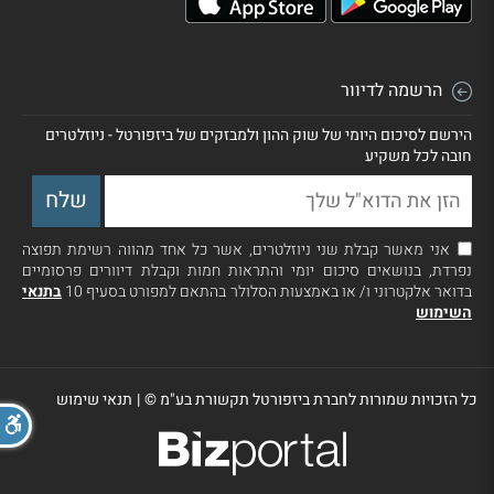
הרשמה לדיוור
הירשם לסיכום היומי של שוק ההון ולמבזקים של ביזפורטל - ניוזלטרים
חובה לכל משקיע
אני מאשר קבלת שני ניוזלטרים, אשר כל אחד מהווה רשימת תפוצה
נפרדת, בנושאים סיכום יומי והתראות חמות וקבלת דיוורים פרסומיים
בדואר אלקטרוני ו/ או באמצעות הסלולר בהתאם למפורט בסעיף 10
בתנאי
השימוש
כל הזכויות שמורות לחברת ביזפורטל תקשורת בע"מ ©
|
תנאי שימוש