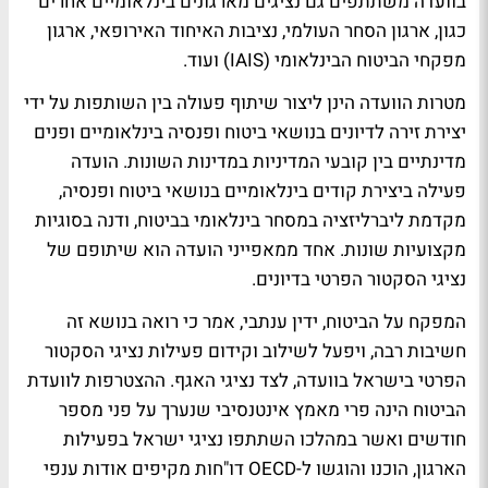
בוועדה משתתפים גם נציגים מארגונים בינלאומיים אחרים
כגון, ארגון הסחר העולמי, נציבות האיחוד האירופאי, ארגון
מפקחי הביטוח הבינלאומי (IAIS) ועוד.
מטרות הוועדה הינן ליצור שיתוף פעולה בין השותפות על ידי
יצירת זירה לדיונים בנושאי ביטוח ופנסיה בינלאומיים ופנים
מדינתיים בין קובעי המדיניות במדינות השונות. הועדה
פעילה ביצירת קודים בינלאומיים בנושאי ביטוח ופנסיה,
מקדמת ליברליזציה במסחר בינלאומי בביטוח, ודנה בסוגיות
מקצועיות שונות. אחד ממאפייני הועדה הוא שיתופם של
נציגי הסקטור הפרטי בדיונים.
המפקח על הביטוח, ידין ענתבי, אמר כי רואה בנושא זה
חשיבות רבה, ויפעל לשילוב וקידום פעילות נציגי הסקטור
הפרטי בישראל בוועדה, לצד נציגי האגף. ההצטרפות לוועדת
הביטוח הינה פרי מאמץ אינטנסיבי שנערך על פני מספר
חודשים ואשר במהלכו השתתפו נציגי ישראל בפעילות
הארגון, הוכנו והוגשו ל-OECD דו"חות מקיפים אודות ענפי