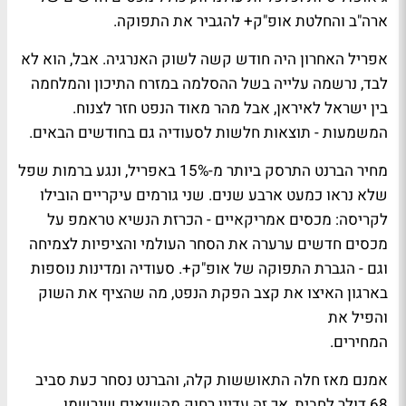
ארה"ב והחלטת אופ"ק+ להגביר את התפוקה.
אפריל האחרון היה חודש קשה לשוק האנרגיה. אבל, הוא לא
לבד, נרשמה עלייה בשל ההסלמה במזרח התיכון והמלחמה
בין ישראל לאיראן, אבל מהר מאוד הנפט חזר לצנוח.
המשמעות - תוצאות חלשות לסעודיה גם בחודשים הבאים.
מחיר הברנט התרסק ביותר מ-15% באפריל, ונגע ברמות שפל
שלא נראו כמעט ארבע שנים. שני גורמים עיקריים הובילו
לקריסה: מכסים אמריקאיים - הכרזת הנשיא טראמפ על
מכסים חדשים ערערה את הסחר העולמי והציפיות לצמיחה
וגם - הגברת התפוקה של אופ"ק+. סעודיה ומדינות נוספות
בארגון האיצו את קצב הפקת הנפט, מה שהציף את השוק
והפיל את
המחירים.
אמנם מאז חלה התאוששות קלה, והברנט נסחר כעת סביב
68 דולר לחבית, אך זה עדיין רחוק מהשיאים שנרשמו