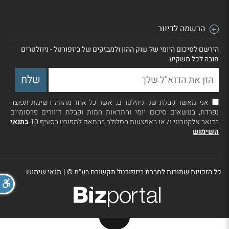
הרשמה לדיוור
הירשם לסיכום היומי של שוק ההון ולמבזקים של ביזפורטל - ניוזלטרים
חובה לכל משקיע
אני מאשר קבלת שני ניוזלטרים, אשר כל אחד מהווה רשימת תפוצה
נפרדת, בנושאים סיכום יומי והתראות חמות וקבלת דיוורים פרסומיים
בדואר אלקטרוני ו/ או באמצעות הסלולר בהתאם למפורט בסעיף 10
בתנאי
השימוש
כל הזכויות שמורות לחברת ביזפורטל תקשורת בע"מ ©
|
תנאי שימוש