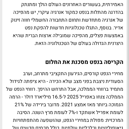
האמירתית, בעשורים האחרונים העולם הולך ומתנתק
בהדרגה מהתלות בנפט כמקור אנרגיה עיקרי, יש מהפיכה
של אנרגיה מתחדשת ותחום התחבורה החשמלי חווה זינוק
אדיר. בנוסף, התגלו טכנלוגיות חדשות להפקת נפט
באמצעות פצלים, מהפיכה שמובילה ארצות הברית שהיא
היצרנית הגדולה בעולם של הטכנולוגיה הזאת.
הקריסה בנפט מסכנת את החלום
מחירי הנפט קורסים, הגירעון התקציבי מתרחב, וערב
הסעודית ניצבת בפני מצב שלא הכירה - היא ציפתה לגידול
מתמיד ברווחי הממלכה, אבל התרחש ההיפך. רווחי הנפט של
הממלכה צנחו באפריל 2025 ל-16.5 מיליארד דולר - הרמה
הנמוכה ביותר מאז אמצע 2021. מדובר בירידה של 21%
לעומת אפריל אשתקד ו-7% לעומת מרץ השנה. הסיבה
המרכזית: מפולת במחירי הנפט, שהושפעה מהתפתחויות
גיאופוליטיות וכלכליות עולמיות, כולל מכסים חדשים של