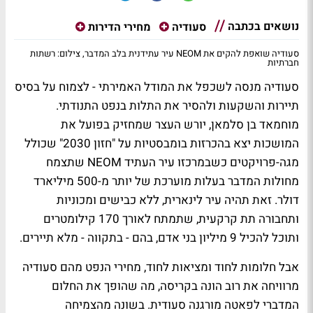
נושאים בכתבה
סעודיה
מחירי הדירות
סעודיה שואפת להקים את NEOM עיר עתידנית בלב המדבר, צילום: רשתות
חברתיות
סעודיה מנסה לשכפל את המודל האמירתי - לצמוח על בסיס
תיירות והשקעות ולהסיר את התלות בנפט התנודתי.
מוחמאד בן סלמאן, יורש העצר שמחזיק בפועל את
המושכות יצא בהכרזות בומבסטיות על "חזון 2030" שכולל
מגה-פרויקטים כשבמרכזו עיר העתיד NEOM שתצמח
מחולות המדבר בעלות מוערכת של יותר מ-500 מיליארד
דולר. זאת תהיה עיר לינארית, ללא כבישים ומכוניות
ותחבורה תת קרקעית, שתמתח לאורך 170 קילומטרים
ותוכל להכיל 9 מיליון בני אדם, בהם - בתקווה - מלא תיירים.
אבל חלומות לחוד ומציאות לחוד, מחירי הנפט מהם סעודיה
מרוויחה את רוב הונה בקריסה, מה שהופך את החלום
המדברי לפאטה מורגנה סעודית. בשונה מהצמיחה