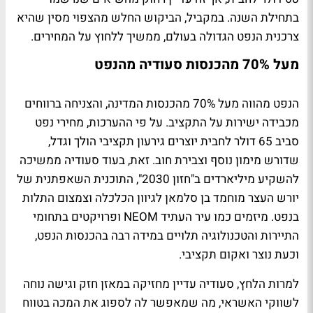
בתחילת השנה. במקביל, הביקוש החלש מהצפוי מסין שהיא
צרכנית הנפט הגדולה בעולם, ממשיך ללחוץ על המחירים.
מעל 70% מהכנסות סעודיה מהנפט
הנפט מהווה מעל 70% מהכנסות המדינה, והצניחה ברווחים
מכבידה ישירות על התקציב. על פי ההערכות, מחירי נפט
סביב 65 דולר לחבית יוצרים גירעון תקציבי הולך וגדל,
שדורש מימון נוסף וצבירת חוב. זאת, בעוד סעודיה ממשיכה
להשקיע מיליארדים ב"חזון 2030", התוכנית השאפתנית של
יורש העצר מוחמד בן סלמאן לגיוון הכלכלה וצמצום התלות
בנפט. מיזמים כמו עיר העתיד NEOM ופרויקטים בתחומי
התיירות והטכנולוגיה תלויים במידה רבה בהכנסות הנפט,
וכעת נוצר ואקום תקציבי.
למרות הלחץ, סעודיה עדיין מחזיקה במאזן חזק וגישה נוחה
לשווקי האשראי, מה שמאפשר לה לספוג את המכה בטווח