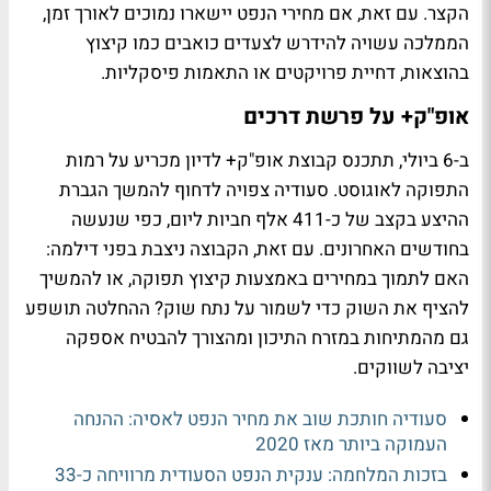
הקצר. עם זאת, אם מחירי הנפט יישארו נמוכים לאורך זמן,
הממלכה עשויה להידרש לצעדים כואבים כמו קיצוץ
בהוצאות, דחיית פרויקטים או התאמות פיסקליות.
אופ"ק+ על פרשת דרכים
ב-6 ביולי, תתכנס קבוצת אופ"ק+ לדיון מכריע על רמות
התפוקה לאוגוסט. סעודיה צפויה לדחוף להמשך הגברת
ההיצע בקצב של כ-411 אלף חביות ליום, כפי שנעשה
בחודשים האחרונים. עם זאת, הקבוצה ניצבת בפני דילמה:
האם לתמוך במחירים באמצעות קיצוץ תפוקה, או להמשיך
להציף את השוק כדי לשמור על נתח שוק? ההחלטה תושפע
גם מהמתיחות במזרח התיכון ומהצורך להבטיח אספקה
יציבה לשווקים.
סעודיה חותכת שוב את מחיר הנפט לאסיה: ההנחה
העמוקה ביותר מאז 2020
בזכות המלחמה: ענקית הנפט הסעודית מרוויחה כ-33