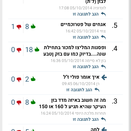
לבזן (ל"ת)
לונדוניה
05/10/2014 17:08
הגב לתגובה זו
.
5
אגחים של פטרוכמיים
1
8
צחי
05/10/2014 16:42
הגב לתגובה זו
.
4
ופסגות המליצו למכור בתחילת
0
18
שנה....בדיוק כמו עם בזק ןטבע
בזן לא סיימה
05/10/2014 16:36
הגב לתגובה זו
איך אומר פולי ז"ל
0
2
רן
06/10/2014 09:45
הגב לתגובה זו
.
3
מה זה חשוב באיזה מדד בזן
0
8
העיקר שהיא תגיע ל 160 או 150
תחרות מלכת היופי
05/10/2014 16:24
הגב לתגובה זו
למה