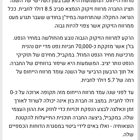
מרווח הייחוס. המשמעות היא שברבעון השלישי של השנה
תציג החברה מרווח זיקוק הנמצא סביב 8.5 דולר לחבית. ככל
הנראה התקלה שהתרחשה במיד"ן בחודש שעבר תגרע מעט
ממרווח הזיקוק אשר צפוי להיות גבוה.
הרקע למרווח הזיקוק הגבוה נובע מהחולשה במחיר הנפט.
בז"ן אשר מזקקת כ-70,000 חביות נפט מדי יום נהנית
מרכישת מחיר הנפט המוזל. במקביל, מחירם של תזקיקי
הנפט נותר יציב. המשמעות היא שיפור ברווחים של החברה.
אל תוך הרבעון הרביעי של השנה עומד מרווח הייחוס על
רמה של 5.7 דולר לחבית.
עד לפני שנה עמד מרווח הייחוס מזה תקופה ארוכה על כ-0
דולר לחבית. במצב זה חברת בזן אינה יכולה לשרוד לאורך
זמן ונאלצה לבצע הנפקת זכויות כדי לחזק את ההון העצמי
שלה. במקביל, ביצעה החברה תוכנית התייעלות להקטנת
הוצאותיה - ואלו באים לידי ביטוי במסגרת הדוחות הכספיים
שלה.