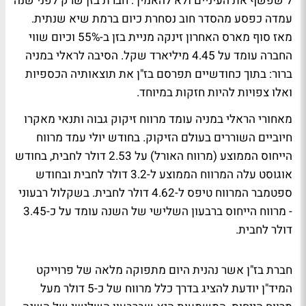
ל
שפשף את העיניים ולא להאמין
: חברת בזן שרק לפני שנה
עמדה כפסע מהסדר חוב נסחרת כיום ברמת שיא שנתית.
מאז סוף מארס האחרון זינקה מניית בזן ב-55% וכיום שווי
החברה עומד על 4.45 מיליארד שקל. הסיבה לראלי במניה
ברור: בתוך כחודשיים תפרסם בז"ן את תוצאותיה הכספיות
ואלו צפויות להיות חזקות במיוחד.
מאחורי הראלי במניה עומד מרווח זיקוק גבוה ותנאי מאקרו
חיוביים השוררים בעולם הזיקוק. בחודש יולי עמד מרווח
הייחוס הממוצע (מרווח האורל) על 2.53 דולר לחבית, בחודש
אוגוסט עלה המרווח הממוצע ל-3.2 דולר לחבית ובחודש
ספטמבר המרווח טיפס ל-4.62 דולר לחבית. בשקלול רבעוני
- מרווח הייחוס ברבעון השלישי של השנה עומד על כ-3.45
דולר לחבית.
חברת בז"ן אשר נהנית היום מתפוקה מלאה של פרוייקט
המיד"ן יודעת להציג בדרך כלל מרווח של כ-5 דולר מעל