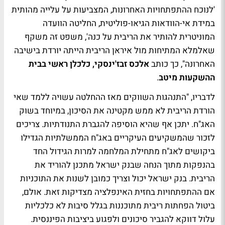
'לנוכח ההתפתחויות האחרונות, המצביעות על עלייה מהותית
במידת אי-הוודאות הגיאו-פוליטית, החליטה הוועדה
המוניטרית להותיר את הריבית על כנה', משפט זה משקף
שאלמלא המתיחות מול איראן הריבית הייתה יורדת בישיבה
האחרונה", כך כותב
אלכס זבז'ינסקי, כלכלן ראשי בבית
ההשקעות מיטב
.
לדבריו, "התנהגות השווקים מאז ההחלטה עשויה ללמד שאי
הורדת הריבית לא ממש מקטינה את הסיכון, במיוחד בשוק
האג"ח. יתכן אף שהיא הוסיפה להגברת התנודתיות. צריכים
לזכור שהמשקיעים העיקריים באג"ח הממשלתיות הגדילו
ביקושים לאג"ח מתחילת המלחמה למרות הגידול החד
בהנפקות מתוך הנחה שבנק ישראל מתכנן להוריד את
הריבית. בנק ישראל יכול וצריך כמובן לשנות את התוכניות
אם ההתפתחויות בחזית האינפלציה מצדיקות זאת. אולם,
ביטול הפחתות ריבית מתוכננות בגלל סיבות לא כלכליות
עלול דווקא להגביר סיכונים ולפגוע ביציבות הפיננסית.