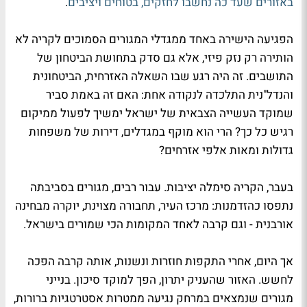
באזורים שעד כה נחשבו לחזקים, בטוחים ויציבים
.
הפגיעה הישירה באחד ממגדלי המגורים הסמוכים לקריה לא
הותירה רק נזק פיזי, אלא גם סדק בתחושת הביטחון של
התושבים. זה היה רגע שבו השאלה האזרחית, הביטחונית
והנדל"נית התלכדה לנקודה אחת: האם זה באמת סביר
שמוקד העשייה הצבאית של ישראל ימשיך לפעול ממיקום
רגיש כל כך? הרי הוא מוקף במגדלים, דירות של משפחות
גדולות ומאות אלפי אזרחים?
בעבר, הקריה סימלה יציבות. עבור רבים, מגורים בסביבתה
נתפסו כהזדמנות: מרכז העיר, תחבורה מצוינת, יוקרה מבחינה
אורבנית - וגם קרבה לאחד המקומות הכי שמורים בישראל.
אך היום, אחרי התקפות חוזרות ונשנות, אותה קרבה הפכה
לחשש. האזור שהעניק יתרון, הפך למוקד סיכון. בנייני
מגורים שנמצאים במרחק נגיעה ממטרות אסטרטגיות ברורות,