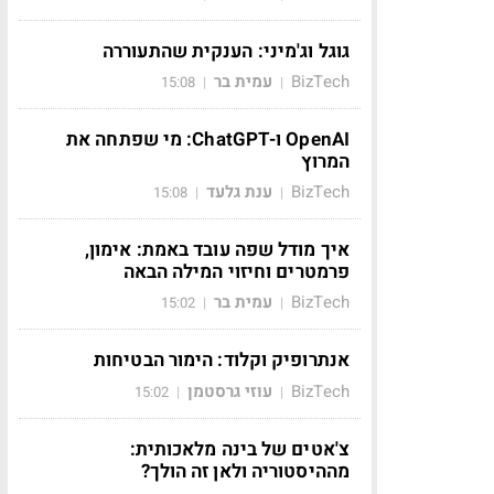
גוגל וג'מיני: הענקית שהתעוררה
BizTech
עמית בר
15:08
|
|
OpenAI ו-ChatGPT: מי שפתחה את
המרוץ
BizTech
ענת גלעד
15:08
|
|
איך מודל שפה עובד באמת: אימון,
פרמטרים וחיזוי המילה הבאה
BizTech
עמית בר
15:02
|
|
אנתרופיק וקלוד: הימור הבטיחות
BizTech
עוזי גרסטמן
15:02
|
|
צ'אטים של בינה מלאכותית:
מההיסטוריה ולאן זה הולך?