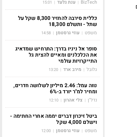
BizTech
ענת גלעד
15:01
|
|
כללית סירבה להחזיר 8,300 שקל על
שתל - ותשלם 18,300
משפט
עוזי גרסטמן
14:58
|
|
סופר אל ניניו בדרך: התרחיש שמדאיג
את הכלכלנים ומאיים להצית גל
התייקרויות עולמי
גלובל
מירב ארד
13:20
|
|
נווה עמל: 2.46 מיליון לשלושה חדרים,
ומחיר למ"ר יורד ב-6%
נדל"ן
צלי אהרון
12:10
|
|
ביטל זיכרון דברים יממה אחרי החתימה -
וישלם 4,000 שקל
משפט
עוזי גרסטמן
12:00
|
|