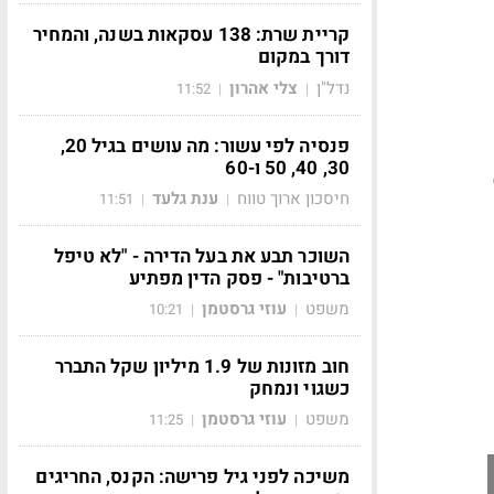
קריית שרת: 138 עסקאות בשנה, והמחיר
דורך במקום
נדל"ן
צלי אהרון
11:52
|
|
פנסיה לפי עשור: מה עושים בגיל 20,
30, 40, 50 ו-60
חיסכון ארוך טווח
ענת גלעד
11:51
|
|
השוכר תבע את בעל הדירה - "לא טיפל
ברטיבות" - פסק הדין מפתיע
משפט
עוזי גרסטמן
10:21
|
|
חוב מזונות של 1.9 מיליון שקל התברר
כשגוי ונמחק
משפט
עוזי גרסטמן
11:25
|
|
משיכה לפני גיל פרישה: הקנס, החריגים