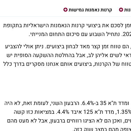
נות
קרנות נאמנות גמישות
זמן לסכם את ביצועי קרנות הנאמנות הישראליות בתקופת
ם טווח זמן קצר מאד לבחון ביצועים. ניתן אולי להצביע
דאי לשים אליהן לב, אבל בהחלטת ההשקעה הסופית יש
ווח של הקרנות, ביצועים אותם אנחנו מסקרים בדרך כלל
בסיכום חצי שנתי מדד ת"א 125 עלה ב-3.4% ומדד ת"א 35 ב-6.4%. הרבעון השני, לעומת זאת, לא היה
טוב בבורסה בתל אביב. מדד ת"א 35 איבד כ-1.35%, מדד ת"א 125 איבד 4.4%. במציאות כזו קשה
ם, ואכן הם לא הציגו רווחים ברבעון, אבל לא מעט מהם
ופה מהם במצב שוק כזה.