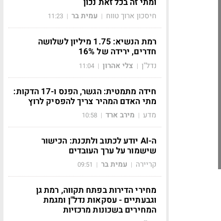
ומתי זה בכל זאת נכון
חיסכון ארוך טווח
עמית בר
11:23
|
|
רמת הנשיא: 1.75 מיליון לשלושה
חדרים, ירידה של 16%
נדל"ן
צלי אהרון
11:04
|
|
חידה מתמטית: הגשר, הפנס ו-17 הדקות:
מתי האדם המהיר צריך להפסיק לרוץ
מדע
מירב ארד
10:58
|
|
ה-AI יודע לכתוב ולתכנת: הכישור
שישמור על ערך העובדים
קריירה
עמית בר
09:51
|
|
מחירי הדירות בפתח תקווה, רמת גן
וגבעתיים - עסקאות נדל"ן ומגמת
המחירים בשכונות מרכזיות