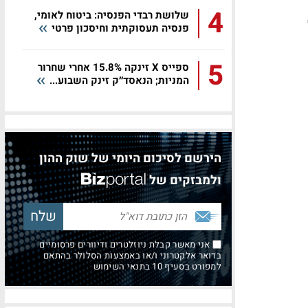
4
שלושת רבדי הפנסיה: ביטוח לאומי,
פנסיה תעסוקתית וחיסכון פרטי
5
ספייס X זינקה 15.8% אחרי שחרור
המניות; הנאסד״ק זינק השבוע...
הירשם לסיכום היומי של שוק ההון
ולמבזקים של
אני מאשר קבלת ניוזלטרים ודיוורים פרסומיים
בדואר אלקטרוני ו/או באמצעות הסלולר בהתאם
למפורט בסעיף 10 בתנאי השימוש