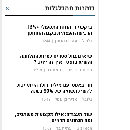
כותרות מתגלגלות
ברקשייר: הרווח התפעולי +16%,
הרכישה העצמית בקצה התחתון
גלובל
עוזי גרסטמן
15:44
|
|
שיאים בוול סטריט למרות המלחמה
והשיא בנפט - איך זה ייתכן?
ניתוחים ודעות
עמית בר
15:19
|
|
וורן באפט: עם מיליון דולר הייתי יכול
להשיג תשואה של 50% בשנה
גלובל
אדיר בן עמי
15:18
|
|
שוק העבודה: אילו מקצועות משתנים,
ומה הנתונים מראים
BizTech
עמית בר
15:08
|
|