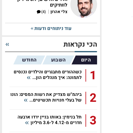
לוותיקים
|
צלי אהרון
(4)
עוד ניתוחים ודעות
הכי נקראות
היום
השבוע
החודש
1
כשההורים מתבגרים והילדים נכנסים
לתמונה: איך מנהלים הון...
2
ביהמ"ש מצדיק את רשות המסים: הונו
של בעלי חנויות תכשיטים...
3
תל בנימין: באותו בניין ירדו ארבעה
חדרים מ-4.12 ל-3.6 מיליון