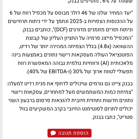
שעומד על 6%", מוסיפים בבנק.
"יעד המחיר שלנו של 46 דולר מבוסס על מכפיל רווח של 6
על ההכנסות הצפויות ב-2025 ונתמך על ידי ניתוח תרחישים
וניתוח תזרים מזומנים מדורגים (DCF)", כותבים בבנק.
"המכפיל מייצג פרמיה על החציון העליון של קבוצת
ההשוואה (4.8x) בגלל הצמיחה המהירה יותר של רדיט,
הפוטנציאל העולה מעסקאות רישוי נתונים באמצעות בינה
מלאכותית (AI) ורווחיות גולמית גבוהה המאפשרת רווח
תפעולי לטווח ארוך של 30% (ו-EBITDA של 40%).
בבנק ציינו גם גורמים שיכולים לדחוף את מנית רדיט למעלה:
"צמיחת כמות המשתמשים מעל למתחרים, עסקאות רישוי
נתונים חדשות ותחזית חיובית להוצאות פרסום ברבעון השני
יכולים לתרום לסנטימנט החיובי בקרב המשקיעים בוול
סטריט", כתבו בבנק.
הוספת תגובה