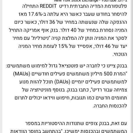
צילום: New York Stock Exchange - YouTube
פלטפורמת המדיה החברתית רדיט REDDIT התחילה
להיסחר בחודש שעבר כאשר היא עלתה ב-17.6% מאז
ההנפקה שלה שנעשתה במחיר של 36 דולר, כאשר כיום
המניה נסחרת במחיר של 40 דולר. בנק אוף אמריקה התחיל
לסקר את המניה ונתן לה המלצת קניה "ניטרלית" עם מחיר
יעד של 46 דולר, אפסייד של 15% לעומת מחיר המניה
הנוכחי.
בבנק ציינו כי לחברה יש פוטנציאל גדול למימוש משתמשים:
"המרת 500 מיליון משתמשים פעילים חודשיים (MAUs)
למשתמשים פעילים יומיים (DAUs) תוכל להוות מנוע
צמיחה עבור רדיט", כתבו בבנק. בנוסף מוניטיזציה של
תחומים חדשים כמו תגובות, חיפוש ווידאו יכולים לתרום
להכנסות החברה.
עם זאת, בבנק צופים שתנודות ההיסטוריות במספר
המשתמשים ובהכנסות ימשיכו. "בהתחשב בחוסר הוודאות