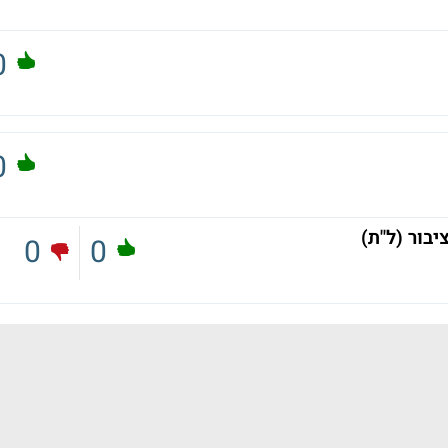
0
0
בור (ל"ת)
0
0