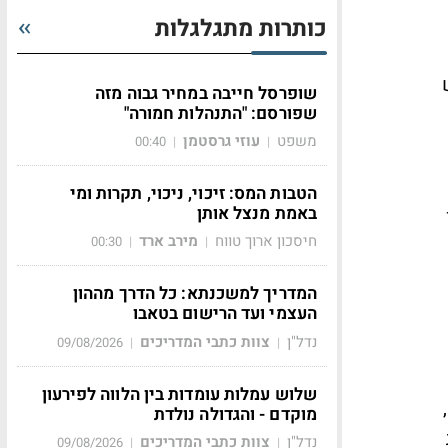
כותרות מתגלגלות
שופרסל חייבה במחיר גבוה מזה
שפורסם: "התנהלות חמורה"
משפט
עוזי גרסטמן
00:40
|
|
הטבות המס: זיכוי, ניכוי, תקרות ומי
באמת מנצל אותן
חיסכון ארוך טווח
מירב ארד
00:30
|
|
המדריך למשכנתא: כל הדרך מההון
העצמי ועד הרישום בטאבו
נדל"ן
צוות כתבי המדריכים
09/08/2026
|
|
שלוש עמלות עומדות בין הלווה לפירעון
בספרד, לדוגמה, האינפלציה ב-2022 הייתה פחות מ-7%, בזמן שהאינפלציה באיטליה הייתה קרוב ל-13%,
מוקדם - והגדולה נולדת
נדל"ן
צוות כתבי המדריכים
09/08/2026
|
|