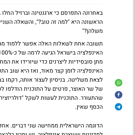
באחרונה התפרסם כי ארגנטינה וברזיל החלו 
הראשונה היא "למה זה טוב?", והשאלה השניי
משלהן?"
מתן סובסידיות ליצרנים כדי שיורידו את המח
לצאת משליטה. בניסיון לעצור אותה, רקמו ב
של שר האוצר, פרטים על התוכנית הודלפו ל
שהתעורר. התוכנית לעשות לשקל "דולריזציה"
הכסף שאין.
הדוגמה הישראלית ממחישה שני דברים. אחד, 
למדיניות שעוצרת אינפלציה, יש יתרון בלהצ