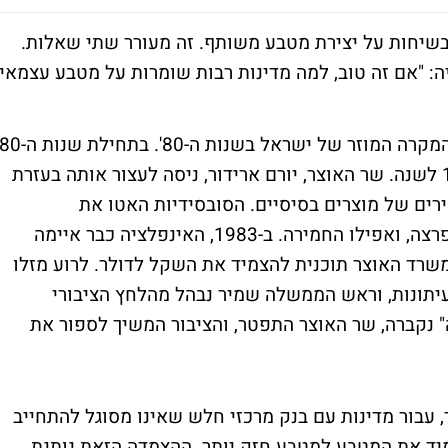
בשיחות על יצירת מטבע משותף. זה מעורר שתי שאלות.
ה: "אם זה טוב, למה מדינות רבות שומרות על מטבע עצמאי
האינפלציה בישראל הגיעה לרמה של כ-100% לשנה. שר האוצר, יורם ארידור, ניסה לעצור אותה בעזרת
ירים של מוצרים בסיסיים. הסובסידיות האטו את
האינפלציה לזמן קצר מאוד, ואז היא שוב התפרצה, ואפילו החמירה. ב-1983, האינפלציה כבר איימה
משרד האוצר תוכנית להצמיד את השקל לדולר. לרוע מזלו
עיתונות, וראש הממשלה שמיר נבהל מהלחץ הציבורי
 נקברה, שר האוצר התפטר, והציבור המשיך לספור את
עבור מדינות עם בנק מרכזי חלש שאינו מסוגל להתחייב
מיד את המטבע למטבע חזק יותר. ההצמדה הזאת נותנת