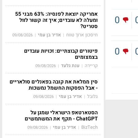
אמריקה יוצאת לפנסיה: 63% מבני 55
0
ומעלה לא עובדים; איך זה קשור לוול
סטריט?
חיסכון ארוך טווח
אדיר בן עמי
09/08/2026
|
|
0
פיטורים קבוצתיים: זכויות עובדים
בצמצומים
קריירה
ענת גלעד
09/08/2026
|
|
סין ממלאת את קובה בפאנלים סולאריים
- אבל הפסקות החשמל נמשכות
גלובל
אדיר בן עמי
09/08/2026
|
|
הסטארטאפ הישראלי שמגן על
ChatGPT - תקף את המשתמשים
BizTech
אדיר בן עמי
09/08/2026
|
|