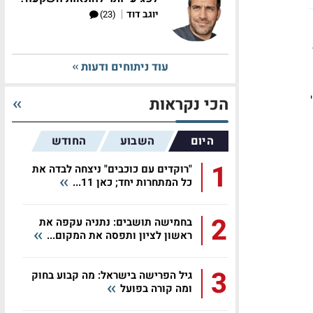
|
יוגב דוד
(23)
עוד ניתוחים ודעות
תשובה אחת לשאלות האלה אפשר ללמוד מהמקרה המוזר של ישראל בשנות ה-80'. בתחילת שנות ה-80'
הכי נקראות
היום
השבוע
החודש
1
"רוקדים עם כוכבים" ניצחה לבדה את
כל המתחרות יחד; כאן 11...
2
בחמישה תושבים: נתניה עקפה את
ראשון לציון ותפסה את המקום...
3
גיל הפרישה בישראל: מה קבוע בחוק
ומה קורה בפועל