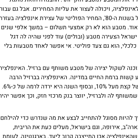
ינפלציה, ויכולה לעצור את עליות המחירים. אבל גם עבור
מדינות עם אינפלציה גבוהה מאוד, כמו ישראל בשנות ה-80', המחיר הפוליטי של עצירת אינפלציה בעזר
אוד. מטבע הוא לא רק אמצעי תשלום – במשך אלפי שנים
ישראל הצעירה מטבע (ובולים) עוד לפני שהיה לה דגל
 כלכלי, הוא גם צעד פוליטי. אי אפשר לאחד מטבעות בלי
וכנה לשקול יצירה של מטבע משותף עם ברזיל. האינפלציה
-2022 התקרבה ל-100%, וזה פגע קשות ברמת החיים במדינה. האינפלציה בברזיל הרבה
יותר נמוכה; באמצע 2022 היא הגיעה לשיא של קצת מעל 10%, ובסוף השנה היא ירדה לרמה של כ-6%.
שמשותף לה ולברזיל, יווצר בנק מרכזי חזק, וכך אפשר יהיה
ריך להיות מסוגל להתחייב לבצע את מה שנדרש כדי להילחם
ארה"ב, אירופה, וגם בישראל, מעלים כעת את הריבית,
שהאינפלציה אכן התייצבה קרוב ליעד. בארגנטינה, לעומת