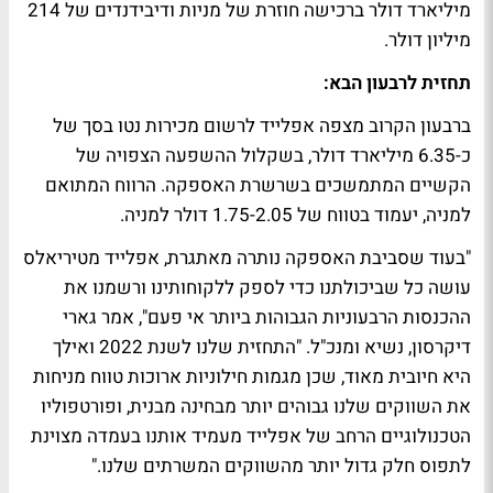
מיליארד דולר ברכישה חוזרת של מניות ודיבידנדים של 214
מיליון דולר.
תחזית לרבעון הבא:
ברבעון הקרוב מצפה אפלייד לרשום מכירות נטו בסך של
כ-6.35 מיליארד דולר, בשקלול ההשפעה הצפויה של
הקשיים המתמשכים בשרשרת האספקה. הרווח המתואם
למניה, יעמוד בטווח של 1.75-2.05 דולר למניה.
"בעוד שסביבת האספקה ​​נותרה מאתגרת, אפלייד מטיריאלס
עושה כל שביכולתנו כדי לספק ללקוחותינו ורשמנו את
ההכנסות הרבעוניות הגבוהות ביותר אי פעם", אמר גארי
דיקרסון, נשיא ומנכ"ל. "התחזית שלנו לשנת 2022 ואילך
היא חיובית מאוד, שכן מגמות חילוניות ארוכות טווח מניחות
את השווקים שלנו גבוהים יותר מבחינה מבנית, ופורטפוליו
הטכנולוגיים הרחב של אפלייד מעמיד אותנו בעמדה מצוינת
לתפוס חלק גדול יותר מהשווקים המשרתים שלנו."