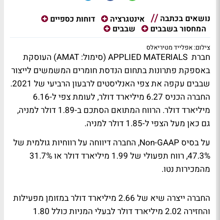
נושאים בכתבה
אינטגרציה
דוחות כספיים
המחסור בשבבים
שבבים
צילום: אפלייד מטיריאלס
חברת APPLIED MATERIALS (סימול: AMAT) העוסקת
באספקת פתרונות בתחום הנדסת חומרים המשמשים לייצור
שבבים עקפה את צפי האנליסטים לרבעון הרביעי של 2021.
החברה הכניס 6.27 מיליארד דולר, לעומת צפי ל-6.16
מיליארד דולר. הרווח המתואם הסתכם ב-1.89 דולר למניה,
גם כאן מעל הצפי ל-1.85 דולר למניה.
על בסיס Non-GAAP, החברה דיווחה על רווחיות גולמית של
47.3%, רווח תפעולי של 1.99 מיליארד דולר או 31.7%
מהמכירות נטו.
החברה ייצרה שיא של 2.66 מיליארד דולר במזומן מפעילות
והחזירה 2.02 מיליארד דולר לבעלי המניות כולל 1.80