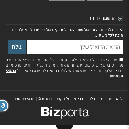
הרשמה לדיוור
הירשם לסיכום היומי של שוק ההון ולמבזקים של ביזפורטל - ניוזלטרים
חובה לכל משקיע
אני מאשר קבלת שני ניוזלטרים, אשר כל אחד מהווה רשימת תפוצה
נפרדת, בנושאים סיכום יומי והתראות חמות וקבלת דיוורים פרסומיים
בדואר אלקטרוני ו/ או באמצעות הסלולר בהתאם למפורט בסעיף 10
בתנאי
השימוש
כל הזכויות שמורות לחברת ביזפורטל תקשורת בע"מ ©
|
תנאי שימוש