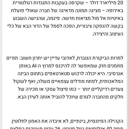
20 מיליארד דולר – שקרסה בעקבות התנגדות רגולטורית
באירופה – מציגה תמונה מדאיגה של חברה שאולי פועלת
באיטיות אל מול מציאות חדשה. פיגמה, שהגישה השבוע
בקשה להנפקה ציבורית, הפכה לסמל של הדור הבא של כלי
העיצוב והיצירה.
למרות הביקורת הגוברת, לאדובי עדיין יש יתרון חשוב: תזרים
מזומנים חזק שמאפשר לה להיכנס למרוץ ה-AI באופן
אגרסיבי. היא יכולה לרכוש סטארטאפים בתחום הבינה
המלאכותית, לפתח מודלים עצמאיים משלה, ואף לשקול
צעדים רדיקליים יותר – כמו פיצול עסקי או מכירה של
חלקים מהחברה לגורם שיוכל להוביל אותה לעידן הבא.
הקהילה הפיננסית, בינתיים, לא איבדה את האמון לחלוטין.
מתוך 40 אנליסטים בוול סטריט, 26 עדיין מעניקים המלצת