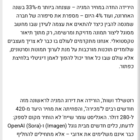
הירידה החדה במחיר המניה – שצנחה ביותר מ-33% בשנה
האחרונה, ועוד 4% היום – מספרת את סיפורה של חברה
שמנסה להבין כיצד להתאים את עצמה לעידן שבו מחשב
מסוגל ליצור תמונה מדויקת ומרשימה, רק מתוך תיאור
טקסטואלי. אנחנו מתקדמים לעולם בו כבר לא צריך מעצבים
שלומדים תוכנות מורכבות על מנת לערוך תמונות וסרטונים,
אלא עולם שבו כל אחד יכול להפוך לאמן דיגיטלי בלחיצת
כפתור.
רוטשילד ושות', הורידה את דירוג המניה לראשונה מזה
חודשים רבים ל"מכירה", והפחיתה את מחיר היעד מ-420
ל-280 דולר. האנליסט עומר שייח' לא הותיר מקום לספק:
לדעתו, כלים חדשים מבית גוגל (Imagen) ו-OpenAI (Sora)
כבר אינם משלימים את אדובי – אלא מתחילים להחליף