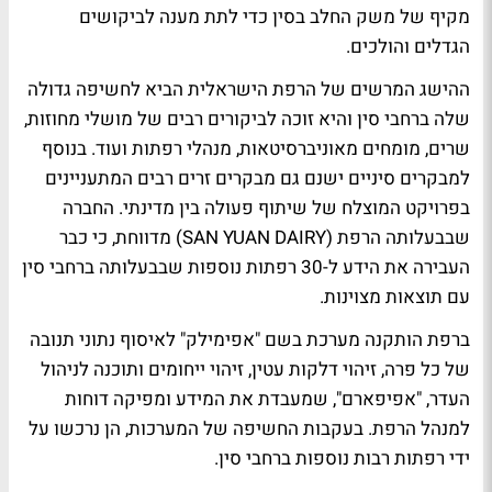
מקיף של משק החלב בסין כדי לתת מענה לביקושים
הגדלים והולכים.
ההישג המרשים של הרפת הישראלית הביא לחשיפה גדולה
שלה ברחבי סין והיא זוכה לביקורים רבים של מושלי מחוזות,
שרים, מומחים מאוניברסיטאות, מנהלי רפתות ועוד. בנוסף
למבקרים סיניים ישנם גם מבקרים זרים רבים המתעניינים
בפרויקט המוצלח של שיתוף פעולה בין מדינתי. החברה
שבבעלותה הרפת (SAN YUAN DAIRY) מדווחת, כי כבר
העבירה את הידע ל-30 רפתות נוספות שבבעלותה ברחבי סין
עם תוצאות מצוינות.
ברפת הותקנה מערכת בשם "אפימילק" לאיסוף נתוני תנובה
של כל פרה, זיהוי דלקות עטין, זיהוי ייחומים ותוכנה לניהול
העדר, "אפיפארם", שמעבדת את המידע ומפיקה דוחות
למנהל הרפת. בעקבות החשיפה של המערכות, הן נרכשו על
ידי רפתות רבות נוספות ברחבי סין.