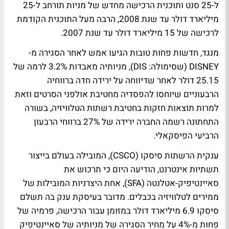
ל-25 סנט ותוכנית הרכישה מחדש של מניות תורחב ל-25
מיליארד דולר עד שנת 2008, הרבה מעל התוכנית הקודמת
לרכישה של 15 מיליארד דולר עד שנת 2007.
מנגד, חדשות פחות טובות הגיעו אמש לאחר הסגירה מ-
DISNEY (שסימולה: DIS), מניותיה מאבדות 3.2% לרמה של
25.15 דולר לאחר שדיווחה על ירידה חדה ברווחיה
הרבעוניים שיוחסו להפסדיה מחטיבת אולפני הסרטים וזאת
למרות תוצאות חזקות בחטיבת רשתות הטלוויזיה, בשורה
התחתונה רשמה החברה ירידה של 27% ברווחי הרבעון
הרביעי הפיסקאלי.
ענקית הרשתות סיסקו (CSCO), המובילה בעולם בייצור
תשתיות אינטרנט, הודיעה היום כי תרכוש את
סאיינטיפיק-אטלנטה (SFA), אחת היצרניות המובילות של
ממירים לטלוויזיה בכבלים. מדובר בעיסקת ענק בה תשלם
סיסקו 6.9 מיליארד דולר במזומן עבור הרכישה, פרמיה של
פחות מ-4% על מחיר הסגירה של מניותיה של סאיינטיפיק