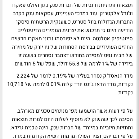
תוצאות ותחזיות חיוביות של חברות ענק כגון היולט פאקרד
וג'נרל אלקטריק. עוד במרכז העניינים, עסקאות ענק בקרב
החברות הגדולות בוול סטריט, כשענקית הרשתות סיסקו
הודיעה היום כי תרכוש את יצרנית הממירים הדיגיטליים
סיינטיפיק אטלנטה. היום לא יפורסמו נתוני מאקרו חדשים.
החוזים העתידיים בבורסת הסחורות של ניו יורק על מחירה
של חבית נפט למסירה בחודש דצמבר נסחרים בשעה זו
בירידה של 1% לרמה של 55.8 דולר, שפל של 5 חודשים.
מדד הנאסד"ק נסחר בעליה של 0.19% לרמה של 2,224
נקודות, מדד הדאו ג'ונס יורד קלות 0.01% לרמה של 10,718
נקודות.
על פי דעות אשר הושמעו מפי מנתחים טכניים מארה"ב,
הסיבה לכך שהשוק לא מוסיף לעלות היום למרות תוצאות
ותחזיות חיוביות במיוחד של חברות ענק, הינה טכנית גרידא.
על פי דבריהם, הציר העולה מרמות השיא הקודמות במדד,