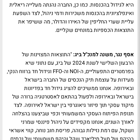
היא לגידול בהכנסות. כמו כן, החברה נהנתה מעלייה ריאלית
ואינפלציונית בהכנסות משכירות ודמי ניהול, לצד השפעת
עליית שערי החליפין של האירו והדולר, מה ששיפר את
התוצאות הכספיות במונחים שקליים.
אסף נגר, משנה למנכ"ל ביג:
"התוצאות המצוינות של
הרבעון השלישי לשנת 2024 של ביג, עם נתוני שיא
בפרמטרים התפעוליים, ה-NOI וה-FFO וגידול חד ברווח הנקי,
מעידות על עוצמת תיק הנכסים של החברה בישראל
ובאירופה. אנחנו ממשיכים להציג גידול חד בפדיונות
בישראל ובאירופה ולפעול בהתאם לאסטרטגיה ברורה של
מיקוד עסקי תוך פיזור גיאוגרפי בין ישראל לאירופה. לצד
תנופת הפיתוח העסקי המשמעותי וכפי שביצענו בהצלחה
לאורך השנים, אנחנו מקפידים על ניהול פיננסי שמרני
ושקול, עם רמת נזילות גבוהה, פריסת חוב נוחה, קווי אשראי
בהיקף של מעל מיליארד שקל והיקף משמעותי של נכסים