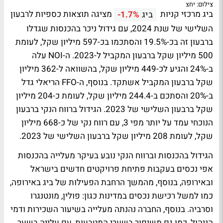
צילום: יחצ
ביג מרכזי קניות
מציגה תוצאות כספיות לרבעון
ביג
-1.7%
השלישי של שנת 2024, עם גידול ניכר בהכנסות שגדלו
ברבעון זה בכ-19.5% והסתכמו בכ-597 מיליון שקל, לעומת
500 מיליון שקל ברבעון המקביל ל-2023. ה-NOI עלה
ב-24% והגיע לכ-449 מיליון שקל, בהשוואה ל-362 מיליון
שקל ברבעון המקביל אשתקד. בנוסף, ה-FFO הריאלי גדל
ב-20% והסתכם ב-244.4 מיליון שקל, לעומת כ-204 מיליון
שקל ברבעון השלישי של 2023. הגידול ברווח הנקי ברבעון
הנוכחי עמד על יותר מפי 3, עם רווח נקי של כ-668 מיליון
שקל, לעומת 208 מיליון שקל ברבעון השלישי של 2023.
הגידול בהכנסות וברווח הנקי נובע בעיקר מעלייה בהכנסות
אפי נכסים בעקבות פתיחת פרויקטים חדשים בישראל
ובאירופה, בנוסף, מהמשך הרחבת הפעילות של ביג באירופה,
כמו למשל רכישת נכסים במדינות כגון: פולין, מונטנגרו
וסרביה. בנוסף, החברה נהנתה מעלייה בשיעור השכירות ודמי
הניהול, כמו גם משיפור בשערי המטבעות, עם עלייה בשער