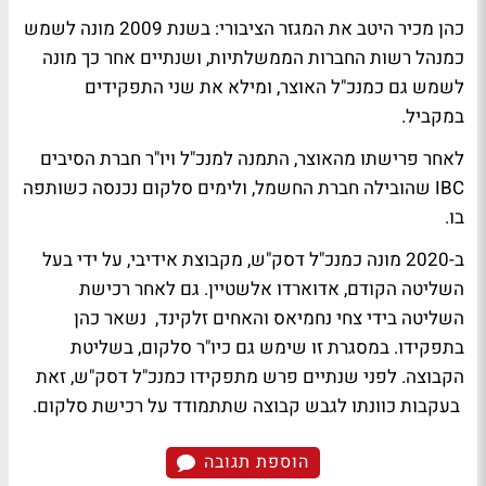
כהן מכיר היטב את המגזר הציבורי: בשנת 2009 מונה לשמש
כמנהל רשות החברות הממשלתיות, ושנתיים אחר כך מונה
לשמש גם כמנכ"ל האוצר, ומילא את שני התפקידים
במקביל.
לאחר פרישתו מהאוצר, התמנה למנכ"ל ויו"ר חברת הסיבים
IBC שהובילה חברת החשמל, ולימים סלקום נכנסה כשותפה
בו.
ב-2020 מונה כמנכ"ל דסק"ש, מקבוצת אידיבי, על ידי בעל
השליטה הקודם, אדוארדו אלשטיין. גם לאחר רכישת
השליטה בידי צחי נחמיאס והאחים זלקינד, נשאר כהן
בתפקידו. במסגרת זו שימש גם כיו"ר סלקום, בשליטת
הקבוצה. לפני שנתיים פרש מתפקידו כמנכ"ל דסק"ש, זאת
בעקבות כוונתו לגבש קבוצה שתתמודד על רכישת סלקום.
הוספת תגובה