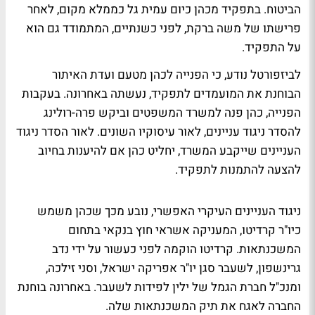
הביטוח. בתפקיד מכהן כיום עמית גל כממלא מקום, לאחר
פרישתו של משה ברקת, לפני כשנתיים, המתמודד גם הוא
על התפקיד.
לביזפורטל נודע, כי הפנייה לכהן מטעם ועדת האיתור
הבוחנת את המועמדים לתפקיד, נעשתה באחרונה. בעקבות
הפנייה, כהן פנה למשרד המשפטים וביקש פרה-רולינג
להסדר ניגוד עניינים, לאור עיסוקיו השונים. לאור הסדר ניגוד
העניינים שייקבע המשרד, יחליט כהן אם להיענות בחיוב
להצעה להתמנות לתפקיד.
ניגוד העניינים העיקרי האפשרי, נובע מכך שכהן משמש
כיו"ר קרדיטו, המעניקה אשראי חוץ בנקאי בתחום
המשכנתאות. קרדיטו הוקמה לפני כעשור על ידי נדב
גרינשפון, לשעבר סגן יו"ר אפריקה ישראל, וסני זילכה,
ומנכ"ל חברת הגמל של ילין לפידות לשעבר. באחרונה בוחנת
החברה לאגח את תיק המשכנתאות שלה.