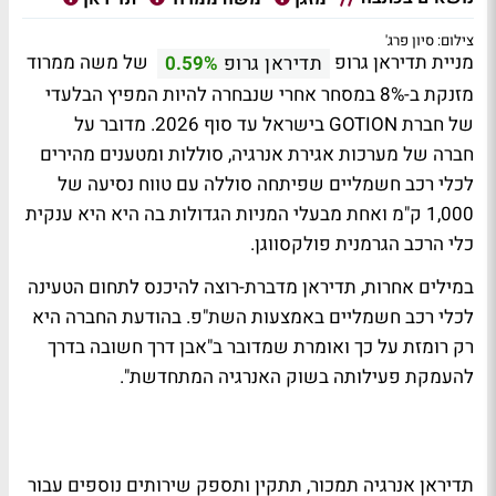
צילום: סיון פרג'
מניית תדיראן גרופ
של משה ממרוד
תדיראן גרופ
0.59%
מזנקת ב-8% במסחר אחרי שנבחרה להיות המפיץ הבלעדי
של חברת GOTION בישראל עד סוף 2026. מדובר על
חברה של ​מערכות אגירת אנרגיה, סוללות ומטענים מהירים
לכלי רכב חשמליים שפיתחה סוללה עם טווח נסיעה של
1,000 ק"מ ואחת מבעלי המניות הגדולות בה היא היא ענקית
כלי הרכב הגרמנית פולקסווגן.
במילים אחרות, תדיראן מדברת-רוצה להיכנס לתחום הטעינה
לכלי רכב חשמליים באמצעות השת"פ. בהודעת החברה היא
רק רומזת על כך ואומרת שמדובר ב"אבן דרך חשובה בדרך
להעמקת פעילותה בשוק האנרגיה המתחדשת".
תדיראן אנרגיה תמכור, תתקין ותספק שירותים נוספים עבור