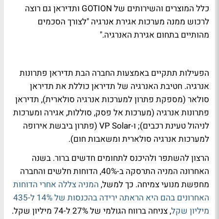
כלל המוצרים והשירותים של GOTION ותדיראן גם רוצה
לרכוש ממנה מערכות אגירת אנרגיה "לצורך הסכמים
מהותיים בתחום אגירת האנרגיה."
הפעילות תתקיים באמצעות החברה הבת תדיראן פתרונות
אנרגיה. חטיבת האנרגיה של תדיראן כוללת את תדיראן
סולאר (מספקת פתרון למערכות אנרגיה סולארית), תדיראן
פתרונות אנרגיה (מערכות אל פסק, סוללות, אגירה ומערכות
לניהול טעינת רכבים); ו-VP Solar (פתרון ביבשת אירופה
למערכות אנרגיה סולארית ומשאבות חום).
הרצון להשתפר ולהיכנס לתחומים חדשים ברור. בשנה
האחרונה המניה התרסקה ב-40%, הדוחות חלשים והחברה
מחפשת מנועי צמיחה. כך למשל,
המניה צללה אחרי הדוחות
האחרונים בהם היא הראתה ירידה בהכנסות של 14% ל-435
מיליון שקל
, צניחה ברווח הגולמי של 27% ל-74 מיליון שקל.