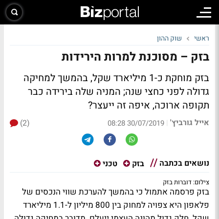
ראשי
שוק ההון
בזק – מסוכנת למרות הירידות
בזק מוחקת כ-1 מיליארד שקל, בהמשך למחיקה
גדולה לפני כחצי שנה; המניה שלה בירידה כבר
תקופה ארוכה, איפה זה ייעצר?
אייל גורביץ'
(2)
|
30/07/2019 08:28
נושאים בכתבה
בזק
טכני
צילום: דוברות בזק
בזק פרסמה אתמול כי בהמשך להערכת שווי הנכסים של
פלאפון היא צפויה למחוק בין 800 מיליון ל-1.1 מיליארד
שקל. חלק גדול מהונה העצמי ייעלם. מדובר במחיקה גדולה