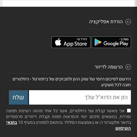
הורדת אפליקציה
הרשמה לדיוור
הירשם לסיכום היומי של שוק ההון ולמבזקים של ביזפורטל - ניוזלטרים
חובה לכל משקיע
אני מאשר קבלת שני ניוזלטרים, אשר כל אחד מהווה רשימת תפוצה
נפרדת, בנושאים סיכום יומי והתראות חמות וקבלת דיוורים פרסומיים
בדואר אלקטרוני ו/ או באמצעות הסלולר בהתאם למפורט בסעיף 10
בתנאי
השימוש