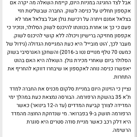
אבל לצד החגיגה במניות היום, קיימת השאלה מה יקרה אם
אקספון תחליט על כניסה לשוק. החברה שבשליטת חזי
בצלאל אמנם ויתרה על רכישת גולן אבל בצלאל אמר לא
פעם כי כך או אחרת בכוונתו להיכנס לשוק הסלולר, ונזכיר כי
אקפסון מחזיקה ברישיון ויכולה ללא קושי להיכנס לשוק.
מעבר לכך, 'הוט מובייל' היא כעת המגייסת הגדולה (גידול של
כמעט 70 טלף מנויים נטו ב-2016) והשחקן האגרסיבי בשוק
הסלולר ביום שאחרי מכירת גולן. השאלה היא האם בהוט
יאפשרו כניסה נוחה לאקספון או שיבחרו דווקא להחריף את
התחרות.
נציין כי הזינוק היום במניית סלקום מכניס את החברה למדד
ת"א 35 בהשקת הרפורמה. הבורסה נמצאת כעת במהלך ימי
המדידה לצורך קביעת המדדים (עד ה-12 בינואר) כאשר
הרפורמה תושק ב-9 בפברואר. מי שנדחקת החוצה מהמדד
היא דלק רכב כאשר מניית סודה סטרים היא סוגרת
הרשימה.