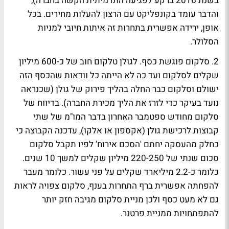
בשנת 2016 ברקע לפגיעה התדמיתית הקשה בחברה),
והדבר עומד בקונפליקט עם הרצון להעלות מחירים. בכל
אופן, ירידה אפשרית בתחרות זה איתות חיובי למניות
הסלולר.
2. סלקום פוגשת כסף. לגולן טלקום חוב של כ-600 מיליון
שקלים לסלקום ועד כה לא הייתה כל וודאות שהכסף הזה
ישולם וסלקום כבר החלה בהליך פירוק של גולן (שכנראה
נועד בעיקר כדי לזרז את הליך מכירת החברה). בדיווח של
סלקום מחודש ספטמבר האחרון בדבר המו"מ של שתי
קבוצות לרכישת גולן (אקספון או אלקו), עדכנה הקבוצה כי
כחלק מהעסקה יחתם 'הסכם אירוח' לפיו תקבל סלקום
סכום שנתי של 220-250 מיליון שקלים למשך 10 שנים.
כלומר כ-2.2 מיליארד שקלים על פני עשור. כלומר מעבר
להפחתה אפשרית ברף התחרות בענף, סלקום צפויה לראות
גם לא מעט כסף ולכן מניית סלקום מגיבה חזק יותר
להתפתחויות ממניית פרטנר.