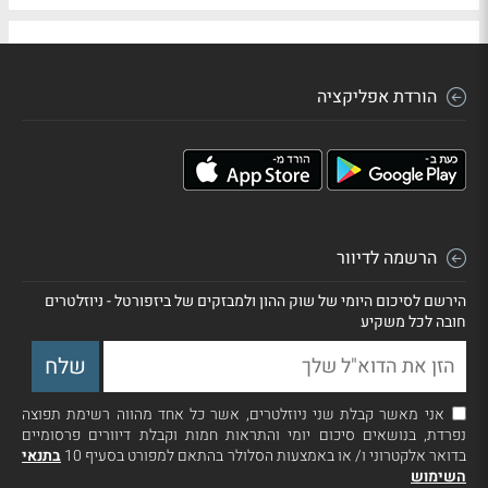
הורדת אפליקציה
הרשמה לדיוור
הירשם לסיכום היומי של שוק ההון ולמבזקים של ביזפורטל - ניוזלטרים
חובה לכל משקיע
אני מאשר קבלת שני ניוזלטרים, אשר כל אחד מהווה רשימת תפוצה
נפרדת, בנושאים סיכום יומי והתראות חמות וקבלת דיוורים פרסומיים
בדואר אלקטרוני ו/ או באמצעות הסלולר בהתאם למפורט בסעיף 10
בתנאי
השימוש