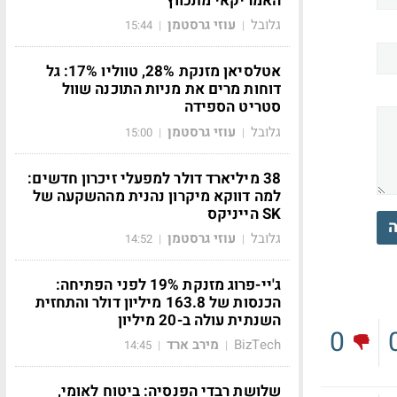
האמריקאי מתכווץ
גלובל
עוזי גרסטמן
15:44
|
|
אטלסיאן מזנקת 28%, טווליו 17%: גל
דוחות מרים את מניות התוכנה שוול
סטריט הספידה
גלובל
עוזי גרסטמן
15:00
|
|
38 מיליארד דולר למפעלי זיכרון חדשים:
למה דווקא מיקרון נהנית מההשקעה של
SK הייניקס
ה
גלובל
עוזי גרסטמן
14:52
|
|
ג'יי-פרוג מזנקת 19% לפני הפתיחה:
הכנסות של 163.8 מיליון דולר והתחזית
השנתית עולה ב-20 מיליון
0
BizTech
מירב ארד
14:45
|
|
שלושת רבדי הפנסיה: ביטוח לאומי,