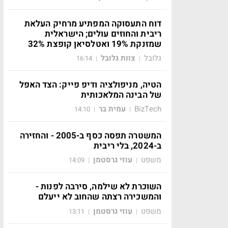
דוח התעסוקה המפתיע מרחיק העלאת
ריבית והחוזים עולים; הישראלית
שמזנקת 19% ואטלסיאן קופצת 32%
גלובל
צוות גלובל
16:14
|
|
הטיה, מניפולציה ודיפ פייק: הצד האפל
של הבינה המלאכותית
BizTech
עמית בר
14:10
|
|
המשטרה תפסה כסף ב-2005 - והחזירה
ב-2024, בלי ריבית
משפט
עוזי גרסטמן
14:09
|
|
השוכרת לא שילמה, סירבה לפנות -
והמשכירה רצתה שהחוב לא ייעלם
משפט
עוזי גרסטמן
13:11
|
|