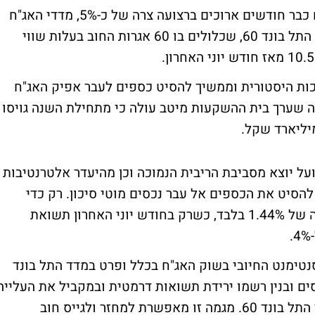
בזמן שמדדי המניות בבורסה בת"א מדשדשים כבר חודשים ארוכים ברצועה צרה של כ-5%, מדדי האג"ח
השלימו מהלך עליות משמעותי. לראייה, מדד התל בונד 60, שכלולים בו 60 אגרות החוב בעלות שווי
כות היסטורית וממשיך להסיט כספים לעבר אפיק האג"ח
קה שערך בית ההשקעות מיטב עולה כי מתחילת השנה גויסו
על יוצא מסביבת הריבית הנמוכה וכן מהיעדר אלטרנטיבות
סיט את הכספים אל עבר נכסים מוטי סיכון. רק כדי
לסבר את האוזן, תשואת המדד עומדת על רמה של 1.44% בלבד, כשרק בחודש יוני האחרון תשואת
נטימנט החיובי בשוק האג"ח בכלל ופרט במדד התל בונד
סים ובנין רשמו ירידת תשואות דרמטית ובמקביל את העלייה
החדה ביותר מבין אגרות החוב הכלולים במדד התל בונד 60. מגמה זו מאפשרת למחזר ולגייס חוב