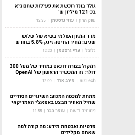
גולד בונד רוכשת את פעילות שחם גיא
בכ-121 מיליון ש'
שוק ההון
עוזי גרסטמן
12:35
|
|
מדד המזון העולמי בשיא של שלוש
שנים: מחיר החיטה זינק 5.8% בחודש
גלובל
עוזי גרסטמן
12:20
|
|
רמקול בצורת דונאט במחיר של מעל 300
דולר: זה המכשיר הראשון של OpenAI
BizTech
מירב ארד
12:00
|
|
מתחת למכסה המנוע: השינויים הסודיים
שחיל האוויר מבצע באפאצ'י האמריקאי
ניתוחים ודעות
עופר הבר
11:55
|
|
פרטיות ואבטחת מידע: מה קורה למה
שאתם מקלידים