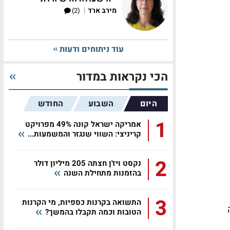
|
מירב ארד
(2)
עוד ניתוחים ודעות
הכי נקראות במדור
היום
השבוע
החודש
1
אמריקה ישראל קונה 49% מפרויקט
קריניצי: השווי שנגזר והמשמעות...
2
נקסט ויז'ן חצתה 205 מיליון דולר
בהזמנות מתחילת השנה
3
התשואה בקרנות כספיות, מי הקרנות
הטובות וכמה תקבלו בהמשך?