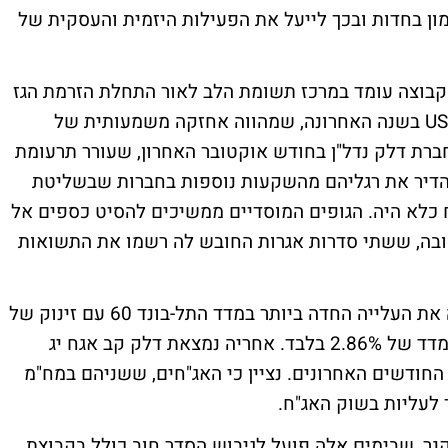
ימון בחדות ובכך לייעל את הפעילות היזמית והעסקית של
קבוצה עומד במרכז תשומת הלב לאור התחלת הזרמת הגז
ממאגר 'תמר' וכן הזינוק הדרמטי במניות דלק US בשנה האחרונה, שמהווה אחזקה משמעותית של
רת דלק נדל"ן בחודש אוקטובר האחרון, שעורר תרעומת
להדיר את רגליהם מהשקעות נוספות בחברות שבשליטת
 כלא היה. הגופים המוסדיים ממשיכים להסיט כספים אל
בה, ששתי סדרות אגרות החובש לה רשמו את התשואות
כך, דלק קב אגח יח במח"מ 5.62 שנים רשמה את העלייה החדה ביותר במדד התל-בונד 60 עם זינוק של
28.5%, וכעת נסחרת בתשואת שפל צמודה למדד של 2.86% בלבד. אחריה נמצאת דלק קב אגח יג
מח"מ 4.68 שנים עם זינוק של 22.5% ב-12 החודשים האחרונים. נציין כי האג"חים, ששניהם במח"מ
ר לעליות בשוק האג"ח.
נר, שבימים אלה פועל לגיבוש הסדר חוב כולל בקבוצת