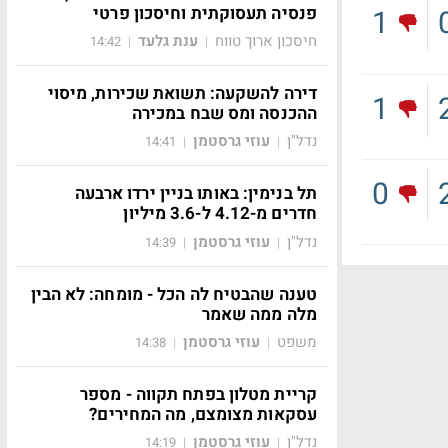
פנסיה תעסוקתית וחיסכון פרטי
1
חיסכון ארוך טווח
ענת גלעד
14:42
|
|
דירה להשקעה: תשואת שכירות, מיסוי
1
ההכנסה ומס שבח במכירה
נדל"ן
עוזי גרסטמן
14:41
|
|
0
תל בנימין: באותו בניין ירדו ארבעה
חדרים מ-4.12 ל-3.6 מיליון
נדל"ן
עוזי גרסטמן
14:39
|
|
טענה שהבטיח לה הכל - מומחה: לא הבין
מלה ממה שאמר
משפט
עוזי גרסטמן
14:38
|
|
קריית מטלון בפתח תקווה - מספר
עסקאות מצומצם, מה המחירים?
נדל"ן
עוזי גרסטמן
14:19
|
|