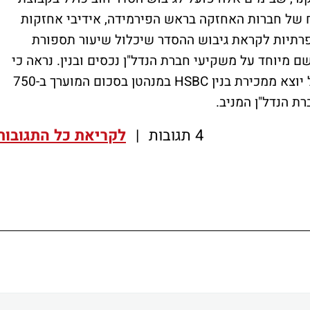
"ח של חברות האחזקה בראש הפירמידה, אידיבי אחזקות
פרתיות לקראת גיבוש ההסדר שיכלול שיעור תספורת
 מיוחד על משקיעי חברת הנדל"ן נכסים ובנין. נראה כי
משקיעי חברת הנדל"ן מצפים ל'אקזיט' כפועל יוצא ממכירת בנין HSBC במנהטן בסכום המוערך ב-750
ת הנדל"ן המניב.
4 תגובות
|
לקריאת כל התגובות