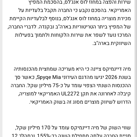
שירות והפצה במחוז לוס אנג'לס, בהסכמת המפיץ
האמריקאי. בהסכם נקבע כי החברה תקבל בלעדיות על
מכירת מוצריה במחוז לוס אנג'לס, בנוסף לבלעדיות הקיימת
של המפיץ ביתר הטריטוריות בארה"ב ובקנדה. לדברי החברה,
המרכז נועד לשפר את שירות הלקוחות ולתמוך בפעילות
השיווקית בארה"ב.
מיה דיינמיקס ציינה כי היא מעריכה שמחצית מהכנסותיה
בשנת 2026 יגיעו מהדגם העירוני Spyqe Mia, כאשר סך
ההכנסות השנתי הצפוי עומד על כ-75 מיליון שקל. החברה
קיבלה לאחרונה את תקן UL2272 האמריקאי למוצריה,
הדרוש לשיווק מוצרים מסוג זה בשוק האמריקאי.
שווי השוק של מיה דיינמיקס עומד על 170 מיליון שקל,
מניית החברה עלתה מתחילת השנה בכ-155%, ובמהלך 12