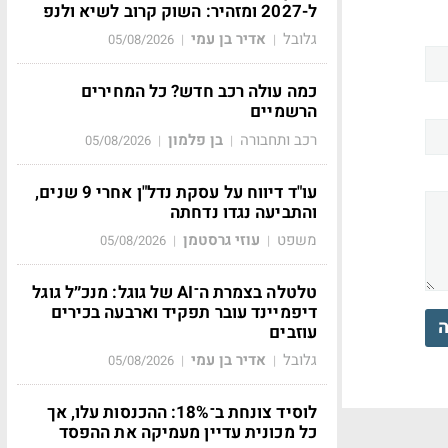
ל-2027 ומזהיר: השוק קרוב לשיא ולנפ
גלובל
אדיר בן עמי
05/08/2026
|
|
כמה עולה רכב חדש? כל המחירים
הרשמיים
רכב ותחבורה
בן פלמון
05/08/2026
|
|
עו"ד דיווח על עסקת נדל"ן אחרי 9 שנים,
והתביעה נגדו נדחתה
משפט
עוזי גרסטמן
05/08/2026
|
|
טלטלה בצמרת ה־AI של גוגל: מנכ״ל גוגל
דיפמיינד עובר תפקיד וארבעה בכירים
ה
עוזבים
גלובל
אדיר בן עמי
05/08/2026
|
|
לוסיד צונחת ב־18%: ההכנסות עלו, אך
כל מכונית עדיין מעמיקה את ההפסד