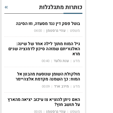
כותרות מתגלגלות
בוטל פסק דין נגד מסעדה, וזו הסיבה
משפט
עוזי גרסטמן
04:00
|
|
גיל המוח מתוך לילה אחד של שינה:
האלגוריתם שמזהה סיכון לדמנציה שנים
מרא
מדע
ענת גלעד
00:40
|
|
מולקולת השומן שנוסעת מהבטן אל
המוח: כך השמנה מקדמת אלצהיימר
מדע
מירב ארד
00:09
|
|
האם ניתן להוציא צו עיכוב יציאה מהארץ
על תושב חוץ?
משפט
עוזי גרסטמן
00:05
|
|