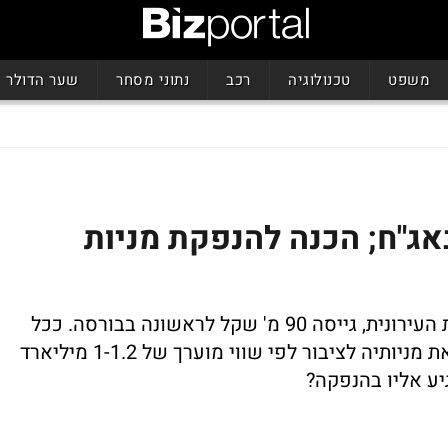
משפט
טכנולוגיה
רכב
נתוני מסחר
שער הדולר
90 מ' שקל באג"ח; הכנה להנפקת מניות
החברה, שפועלת בעיקר בתחום ההתחדשות העירונית, גייסה 90 מ' שקל לראשונה בבורסה. ככל
הנראה בעוד כשנה - שנה וחצי היא תנפיק את מניותיה לציבור לפי שווי מוערך של 1-1.2 מיליארד
ע אליו בהנפקה?