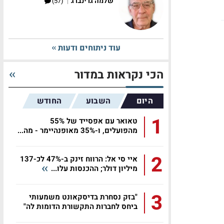
|
שלמה גרינברג
(57)
עוד ניתוחים ודעות
הכי נקראות במדור
היום
השבוע
החודש
1
טאואר עם אפסייד של 55%
מהפועלים, ו-35% מאופנהיימר - מה...
2
איי סי אל: הרווח זינק ב-47% לכ-137
מיליון דולר; ההכנסות עלו...
3
"בזק נסחרת בדיסקאונט משמעותי
ביחס לחברות התקשורת הדומות לה"