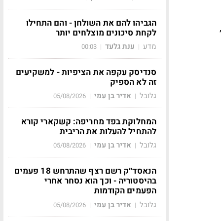
הגביהו להם את השולחן - והם התחילו
לקחת סיכונים מוצלחים יותר
מדע
ענת גלעד
00:03
|
|
סנדיסק עקפה את הציפיות - למשקיעים
זה לא הספיק
גלובל
אדיר בן עמי
05/08/2026
|
|
המחלוקת בפד מחריפה: קשקארי קורא
להתחיל להעלות את הריבית
גלובל
אדיר בן עמי
05/08/2026
|
|
הנאסד״ק רשם רצף שהתרחש 18 פעמים
בהיסטוריה - וכך הוא נסחר אחרי
הפעמים הקודמות
גלובל
אדיר בן עמי
05/08/2026
|
|