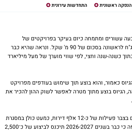
הנפקה ראשונית
התחדשות עירונית
בעה עשורים ומתמחה כיום בעיקר בפרויקטים של
פינוי-בינוי, יצאה בסוף השבוע שעבר בגיוס אג"ח לראשונה בסכום של 90 מ' שקל. ונראה שהיא כבר
וך כשנה-שנה וחצי, לפי שווי מוערך של מעל מיליארד
יוס כאמור, והוא בוצע תוך שימוש בעודפים מפרויקט
ובריבית של כ־6%. ככל הנראה, הגיוס בוצע מתוך מטרה לאפשר לשוק ההון להכיר את
החברה, בניהולו של יקי אמסלם, מחזיקה כיום בצבר פעילות של כ-12 אלף דירות, כמעט כולן במסגרת
פרויקטים של התחדשות עירונית. החברה צופה כי כבר בשנים 2026-2027 תיכנס לביצוע של כ־2,500