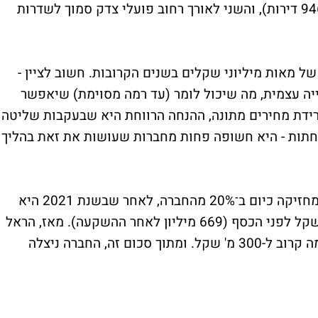
דירות, בשני מגה פרויקטים: האחד בבת ים (946 דירות), והשני לאורך רחוב פועלי צדק סמוך לשדרות
של מאות מיליוני שקלים בשנים הקרובות. חשוב לציין -
ה עצמית, מה שיכול לומר (עד רמה מסוימת) שיאפשר
רידת מחירים מתונה, ההנחה הרווחת היא שבעקבות שליטה
חתות - היא חשופה פחות מחברות שעושות את זאת בהליך
כמו כן, עוד דבר חשוב הוא שהראל השקעות מחזיקה כיום ב־20% מהחברה, לאחר שבשנת 2021 היא
השקיעה בהון העצמי לפי שווי של כ-550 מ' שקל לפני הכסף (669 מיליון לאחר ההשקעה). מאז, הראל
הקצתה לחברה מסגרות אשראי בהיקף של כמה קרוב ל-300 מ' שקל. ומתוך סכום זה, החברה ניצלה