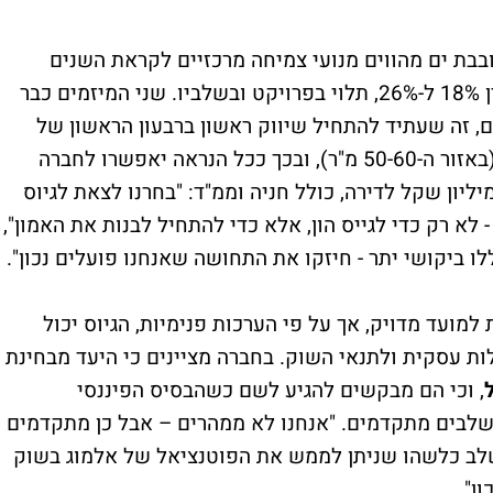
ובבת ים מהווים מנועי צמיחה מרכזיים לקראת השנים
הקרובות, עם רווחיות גולמית שצפויה לנוע בין 18% ל-26%, תלוי בפרויקט ובשלביו. שני המיזמים כבר
, זה שעתיד להתחיל שיווק ראשון ברבעון הראשון של
2026: הדירות מיועדות להיות קטנות יחסית (באזור ה-50-60 מ"ר), ובכך ככל הנראה יאפשרו לחברה
ציע מחירים נמוכים יחסית לשוק: סביב 2 מיליון שקל לדירה, כולל חניה וממ"ד: "בחרנו לצאת לגיוס
לא רק כדי לגייס הון, אלא כדי להתחיל לבנות את האמון",
ו ביקושי יתר - חיזקו את התחושה שאנחנו פועלים נכון".
מועד מדויק, אך על פי הערכות פנימיות, הגיוס יכול
, וכי הם מבקשים להגיע לשם כשהבסיס הפיננסי
שלבים מתקדמים. "אנחנו לא ממהרים – אבל כן מתקדמים
שלב כלשהו שניתן לממש את הפוטנציאל של אלמוג בשוק
ן".