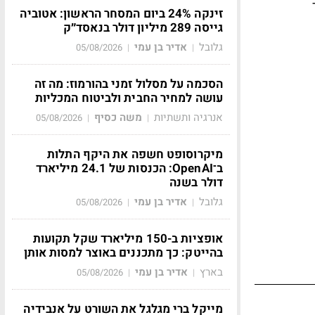
זינקה 24% ביום המסחר הראשון: אטוביה
גייסה 289 מיליון דולר בנאסד״ק
גלובל
אדיר בן עמי
05/08/2026
|
|
הסכמה על מסלול זמני בהורמוז: מה זה
עושה למחיר החבית ולביטוח המכליות
אנרגיה ותשתיות
משה כסיף
05/08/2026
|
|
מיקרוסופט חשפה את היקף התלות
ב־OpenAI: הכנסות של 24.1 מיליארד
דולר בשנה
גלובל
אדיר בן עמי
05/08/2026
|
|
אופציות ב-150 מיליארד שקל תקועות
בהייטק: כך מתכננים באוצר למסות אותן
בארץ
אדיר בן עמי
05/08/2026
|
|
מייקל ברי מגלגל את השורט על אנבידיה