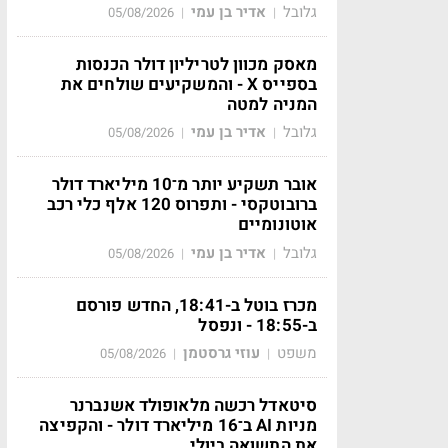
גלובל
אדיר בן עמי
05/08/2026
|
|
מאסק מכוון לטריליון דולר הכנסות
בספייס X - והמשקיעים שולחים את
המניה למטה
גלובל
אדיר בן עמי
05/08/2026
|
|
אובר תשקיע יותר מ־10 מיליארד דולר
ברובוטקסי - ותפרוס 120 אלף כלי רכב
אוטונומיים
גלובל
אדיר בן עמי
05/08/2026
|
|
מכרז בוטל ב-18:41, החדש פורסם
ב-18:55 - ונפסל
משפט
עוזי גרסטמן
05/08/2026
|
|
סיטאדל רכשה מלאופולד אשנברנר
מניות AI ב־16 מיליארד דולר - והקפיצה
את התשואה ביולי