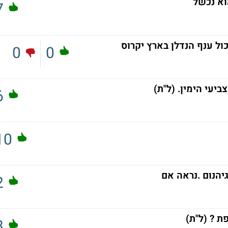
וא נכשל
7
 ענף הנדלן בארץ יקרוס
0
0
יעי הימין. (ל"ת)
6
10
יהנום .נראה אם
2
ת ? (ל"ת)
3