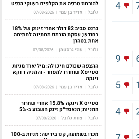
4
להורמוז טרפה את הקלפים בשוקי הנפט
גלובל
אדיר בן עמי
07/08/2026
|
|
ברנט סביב 82 דולר אחרי זינוק של 18%
בחודש; עסקת הורמוז ממתינה לחתימה
אחת בטהרן
גלובל
עוזי גרסטמן
07/08/2026
|
|
9
ההצפה שכולם חיכו לה: מיליארד מניות
ספייסX שוחררו למסחר - והמניה דווקא
זינקה
5
גלובל
אדיר בן עמי
07/08/2026
|
|
ספייס X זינקה 15.8% אחרי שחרור
4
המניות; הנאסד״ק זינק השבוע ב-5%
גלובל
צוות גלובל
07/08/2026
|
|
מכרו בשמועה, קנו בידיעה: מניות ב-100
7