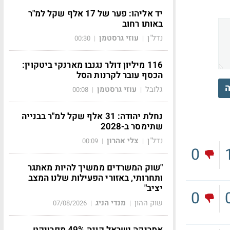
יד אליהו: פער של 17 אלף שקל למ"ר
באותו רחוב
נדל"ן
עוזי גרסטמן
00:30
|
|
116 מיליון דולר נגנבו מארנקי ביטקוין:
הכסף עובר לקרנות הסל
ה
גלובל
עוזי גרסטמן
00:08
|
|
נחלת יהודה: 31 אלף שקל למ"ר בבנייה
שתימסר ב-2028
נדל"ן
צלי אהרון
00:09
|
|
0
"שוק המשרדים ממשיך להיות מאתגר
ותחרותי, באזורי הפעילות שלנו המצב
יציב"
0
שוק ההון
מנדי הניג
07/08/2026
|
|
אמריקה ישראל קונה 49% מפרויקט