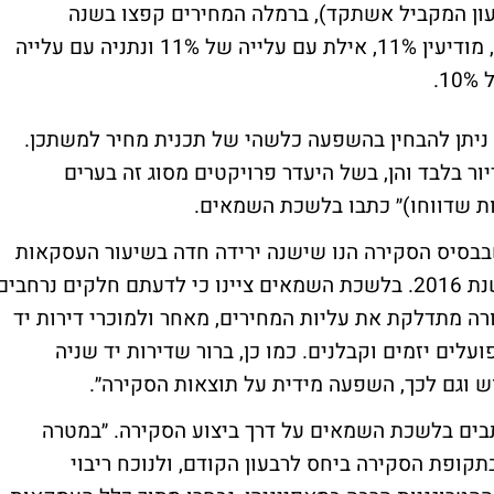
 שלישי 2016 לעומת הרבעון המקביל אשתקד), ברמלה המחירים קפצו בשנה
האחרונה ב-15%, רחובות 13%, ראשל״צ 12%, מודיעין 11%, אילת עם עלייה של 11% ונתניה עם עלייה
.
א ניתן להבחין בהשפעה כלשהי של תכנית מחיר למשתכן.
ור בלבד והן, בשל היעדר פרויקטים מסוג זה בערים
ות שדווחו)״ כתבו בלשכת השמאים.
 שבבסיס הסקירה הנו שישנה ירידה חדה בשיעור העסקאות
מקבלן בכ-21% בין הרבעון השני והשלישי לשנת 2016. בלשכת השמאים ציינו כי לדעתם חלקים נרחבים
רה מתדלקת את עליות המחירים, מאחר ולמוכרי דירות יד
לים יזמים וקבלנים. כמו כן, ברור שדירות יד שניה
קוש וגם לכך, השפעה מידית על תוצאות הסקירה״.
ים בלשכת השמאים על דרך ביצוע הסקירה. ״במטרה
קופת הסקירה ביחס לרבעון הקודם, ולנוכח ריבוי