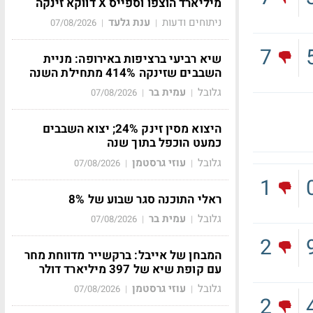
מיליארד הוצפו וספייס X דווקא זינקה
ניתוחים ודעות
ענת גלעד
07/08/2026
|
|
7
שיא רביעי ברציפות באירופה: מניית
השבבים שזינקה 414% מתחילת השנה
גלובל
עמית בר
07/08/2026
|
|
היצוא מסין זינק 24%; יצוא השבבים
כמעט הוכפל בתוך שנה
גלובל
עוזי גרסטמן
07/08/2026
|
|
1
ראלי התוכנה סגר שבוע של 8%
גלובל
עמית בר
07/08/2026
|
|
2
המבחן של אייבל: ברקשייר מדווחת מחר
עם קופת שיא של 397 מיליארד דולר
גלובל
עוזי גרסטמן
07/08/2026
|
|
2