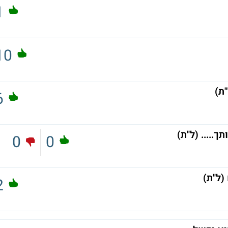
1
10
ת)
6
..... (ל"ת)
0
0
(ל"ת)
2