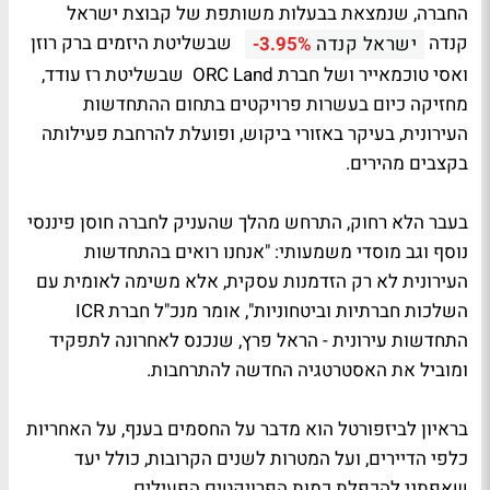
החברה, שנמצאת בבעלות משותפת של קבוצת ישראל
קנדה
שבשליטת היזמים ברק רוזן
ישראל קנדה
-3.95%
ואסי טוכמאייר ושל חברת ORC Land שבשליטת רז עודד,
מחזיקה כיום בעשרות פרויקטים בתחום ההתחדשות
העירונית, בעיקר באזורי ביקוש, ופועלת להרחבת פעילותה
בקצבים מהירים.
בעבר הלא רחוק, התרחש מהלך שהעניק לחברה חוסן פיננסי
נוסף וגב מוסדי משמעותי: "אנחנו רואים בהתחדשות
העירונית לא רק הזדמנות עסקית, אלא משימה לאומית עם
השלכות חברתיות וביטחוניות", אומר מנכ"ל חברת ICR
התחדשות עירונית - הראל פרץ, שנכנס לאחרונה לתפקיד
ומוביל את האסטרטגיה החדשה להתרחבות.
בראיון לביזפורטל הוא מדבר על החסמים בענף, על האחריות
כלפי הדיירים, ועל המטרות לשנים הקרובות, כולל יעד
שאפתני להכפלת כמות הפרויקטים הפעילים.