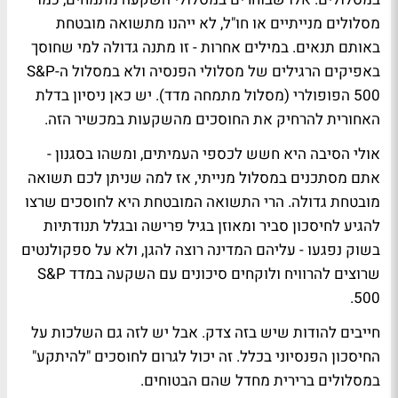
מסלולים מנייתיים או חו"ל, לא ייהנו מתשואה מובטחת
באותם תנאים. במילים אחרות - זו מתנה גדולה למי שחוסך
באפיקים הרגילים של מסלולי הפנסיה ולא במסלול ה-S&P
500 הפופולרי (מסלול מתמחה מדד). יש כאן ניסיון בדלת
האחורית להרחיק את החוסכים מהשקעות במכשיר הזה.
אולי הסיבה היא חשש לכספי העמיתים, ומשהו בסגנון -
אתם מסתכנים במסלול מנייתי, אז למה שניתן לכם תשואה
מובטחת גדולה. הרי התשואה המובטחת היא לחוסכים שרצו
להגיע לחיסכון סביר ומאוזן בגיל פרישה ובגלל תנודתיות
בשוק נפגעו - עליהם המדינה רוצה להגן, ולא על ספקולנטים
שרוצים להרוויח ולוקחים סיכונים עם השקעה במדד S&P
500.
חייבים להודות שיש בזה צדק. אבל יש לזה גם השלכות על
החיסכון הפנסיוני בכלל. זה יכול לגרום לחוסכים "להיתקע"
במסלולים ברירית מחדל שהם הבטוחים.