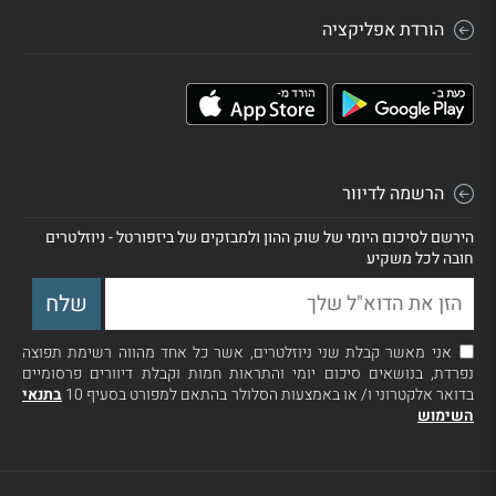
הורדת אפליקציה
הרשמה לדיוור
הירשם לסיכום היומי של שוק ההון ולמבזקים של ביזפורטל - ניוזלטרים
חובה לכל משקיע
אני מאשר קבלת שני ניוזלטרים, אשר כל אחד מהווה רשימת תפוצה
נפרדת, בנושאים סיכום יומי והתראות חמות וקבלת דיוורים פרסומיים
בדואר אלקטרוני ו/ או באמצעות הסלולר בהתאם למפורט בסעיף 10
בתנאי
השימוש