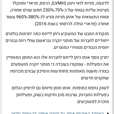
לדוגמה, מניות לואי ויטון (LVMH), הרמס, פרארי ומונקלר
מציגות עליות בטווח של כ-70%-230% חמש שנים אחורה,
וטווח התשואות של אותן מניות מגיע לכ-380%-960% עשור
אחורה (פרארי החלה להיסחר בשנת 2016).
מנקודת המבט של המשקיע ניתן לייחס כמה יתרונות בולטים
ייחודיים לחברות של מותגי יוקרה ובראשם שולי רווח גבוהים
יחסית הנגזרים ממחירי המוצרים.
יתרון נוסף אותו ניתן לייחס לחברות אלו הוא החוסן המאפיין
את הפעילות - שמקורו בעובדה כי מותגי יוקרה מושפעים
בצורה מועטה מאופנות מתחדשות והסיכון עבורם מכניסת
שחקנים חדשים
לשוק נתפס כמופחת. אותו חוסן מיוחס גם לניסיון הגלום
בפעילות החברות, שרבות מהן ותיקות בשוק, ופעילותן
מוכרת למשקיעים.
האיחוד האירופי אוסר על מותגי אופנה להשמיד מלאי