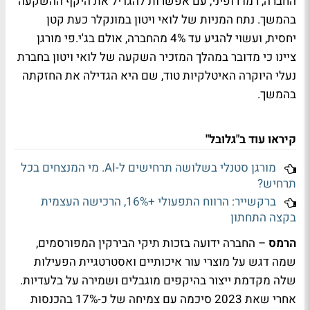
החברה, רמו רופיני, עם אפשרות להגדיל את היקף ההשקעה
בהמשך. נתח המניות של לואי ויטון במונקלר כעת קטן
יחסית, ועשוי להגיע עד 4% מהחברה, אולם בג'י.פי מורגן
ציינו כי מדובר במהלך המזכיר השקעה של לואי ויטון בחברת
נעלי היוקרה האיטלקיות טוד, שם היא הגדילה את החזקתה
בהמשך.
קיראו עוד ב"גלובל"
מורגן סטנלי בשלושה תרחישים ל-AI. מי המנצחים בכל
תרחיש?
ברקשייר: הרווח התפעולי +16%, הרכישה העצמית
בקצה התחתון
הרמס
– החברה ידועה בזכות תיקי הבירקין המפורסמים,
שמה דגש על מוצרי עור איכותיים ואסטרטגיית הפעילות
שלה מקדמת ייצור בהיקפים מוגבלים ושמירה על בלעדיות.
אחרי שאת 2023 סיכמה עם צמיחה של כ-17% בהכנסות