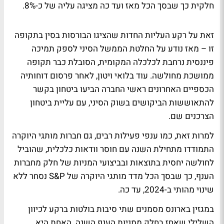
חלקית כך שבסך הכל מאז ועד כה מציגה עליה של כ-8%.
זאת על רקע העליות החדות שהציגו הבורסות בסין בתקופה
זו – מאז נודע על החלטת הממשל הסיני לספק תמיכה
פיננסית נרחבת לכלכלה המקומית, הסובלת כבר תקופה
ממושכת מחולשה. עוד בלואי ויטון, לאחר פרסום דוחותיה
הכספיים האחרונים ראשי החברה הביעו ביטחון בקשר
להתאוששות הביקושים בשוק הסיני, עם עליית ביטחון
הצרכנים שם.
למרות זאת, כמו ענפי פעילות רבים, גם חברות מותגי היוקרה
התמודדו מתחילת השנה עם חוסר וודאות כלכלית, שהוביל
לחולשה יחסית בתוצאות ובביצועי המניות של חלק מחברות
הענף, כך שבסך הכל מדד מותגי היוקרה של S&P נסחר ללא
שינוי מהותי ב-2024, עד כה.
במגזין בארונס מסמנים שתי סיבות בולטות ברקע לכיוון
השלילי שאחז בחלק ממניות הענף השנה. האחת היא