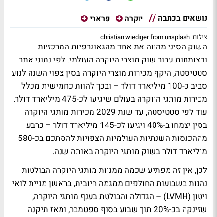
נושאים בכתבה
יוקרה
פרארי
צילום: christian wiediger from unsplash
השוק הסיני מהווה את אחד מהגאוגרפיות המרכזיות
והצומחות עבור שוק מוצרי היוקרה העולמי. לפי נתוני אתר
סטטיסטה, היקף מכירות מוצרי היוקרה בסין צפוי השנה לנוע
סביב כ-100 מיליארד דולר – ובכך להוות כחמישית מכלל
מכירות מותגי היוקרה בעולם שיגיעו לכ-475 מיליארד דולר.
עוד לפי סטטיסטה, עד שנת 2029 מכירות מותגי היוקרה
בסין יצמחו ב-40% ויגיעו לכ-145 מיליארד דולר – כרבע
מההכנסות השנתיות העולמיות הצפויות להסתכם בכ-580
מיליארד דולר בשוק מותגי היוקרה באותה שנה.
לכן, אין זה מפתיע שכמה ממניות מותגי היוקרה הבולטות
נהנות בשבועות החולפים ממגמה חיובית, בראשן מניית לואי
ויטון (LVMH) – הגדולה והבולטת בענף מותגי היוקרה,
שזינקה בכ-20% תוך שבוע בסוף ספטמבר, ומאז תיקנה