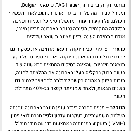
מותגי יוקרה, בהם דיור, TAG Heuer, טיפאני, Bulgari,
ומנוהלת ביד רמה על-ידי ברנרד ארנו, הנחשב לאחד מעשירי
העולם. על רקע הודעות הממשל הסיני על תכניות תמיכה
בכלכלה המקומית, מנייתה נהנתה באחרונה מכיוון חיובי,
אולם מתחילת השנה עדיין מציגה תשואה שלילית.
פרארי
- יצרנית רכבי היוקרה והפאר מרחיבה את עסקיה גם
למוצרים נלווים כמו אופנת יוקרה ואביזרי ספורט. על רקע
תוצאות חיוביות שהציגה בסיכום המחצית הראשונה של
השנה בבנק ברקליס העלו באחרונה את המלצתם למניה,
בזכות חיזוק האמונה בקשר ליכולתה להמשיך לצמוח גם
בשנים הבאות, ולאחר שמנייתה קפצה בכ-40% מתחילת
השנה.
מונקלר
– מניית החברה ריכזה עניין מוגבר באחרונה ונהנתה
מעליות משמעותיות, בעקבות עדכון ולפיו חברת לואי ויטון
(LVMH) תשקיע במניותיה באמצעות רכישה מידי מנכ"ל