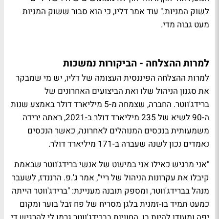
לשוק המניות." עוד אמר דליו, כי הוא סבור ששוק המניות
מעט גבוה מדי.
למרות ההצלחה - הביקורות נמשכות
למרות ההצלחה הפיננסית העצומה של דליו, יש מי שמבקר
את סגנון הניהול שלו ואת הביצועים האחרונים של
ברידג'ווטר. החברה, שצמחה מ-5 מיליארד דולר באמצע שנות
ה-90 לשיא של 235 מיליארד דולר ב-2021, ראתה ירידה
משמעותית בנכסים המנוהלים לאחרונה, כאשר הנכסים
נאמדים נכון לשנה שעברה ב-171 מיליארד דולר.
"אני מרגיש כאילו אני במיעוט של אנשי ברידג'ווטר שבאמת
קיבלו את עקרונות הניהול של ריי", אמר ג'.פ. הרננדז, לשעבר
מנהל בברידג'ווטר, ומספק תובנה מעניינת: "ברידג'ווטר הייתה
כמעט תמיד בו-זמנית בלגן מסריח של פח זבל בוער ומקום
יפה ומעודן להיות בו. החוויות בברידג'ווטר גרמו לי להרגיש די