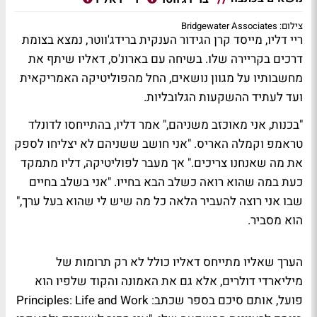
צילום: Bridgewater Associates
ריי דליו, מייסד קרן הגידור הענקית ברידג'ווטר, נמצא בצומת
דרכים בקריירה שלו. בשיחה עם בארונ'ס, דאליו שיתף את
מחשבותיו על מגוון נושאים, החל מהפוליטיקה האמריקאית
ועד לעתיד ההשקעות הגלובליות.
"בכנות, אני מאוכזב משניהם," אמר דליו, בהתייחסו לדונלד
טראמפ וקמלה האריס. "אני חושב ששניהם לא יצליחו לספק
את מה שאנחנו צריכים." אך מעבר לפוליטיקה, דליו מתמקד
כעת במה שהוא רואה כשלב הבא בחייו. "אני בשלב בחיים
שבו אני רוצה להעביר הלאה כל מה שיש לי שהוא בעל ערך,"
הוא מסביר.
הערך שאליו מתייחס דאליו כולל לא רק תרומות של
מיליארדי דולרים, אלא גם את האמונה והקוד שלפיו הוא
פועל, אותם סיכם בספר שכתב: Principles: Life and Work