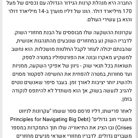
החברה היא מנהלת קרנות הגידור הגדולה עם נכסים של מעל
170 מיליארד דולר. הונו של דליו מוערך ב-14 מיליארד דולר
והוא בן עשירי העולם.
עקרונות ההשקעה שלו מבוססים על הבנת מחזורי השוק.
לדבריו השוק נע במחזורים שנובעים מהתנהגות אנושית,
שהבנתם יכולה לעזור לקבל החלטות מושכלות. הוא נחשב
למשקיע מאקרו ובונה את הפורטפוליו במטרה לספק
תשואות בכל תנאי שוק - גיוון של אפיקי השקעה, ממניות
ועד סחורות, במטרה להפחית את החשיפה לסקטור מסוים
ולהשיג יותר יציבות לאורך זמן. בעבר סיפר שאנשים נוטים
להגיב לנעשה בשוק, אך הוא משתדל לא להיתפס לנקודה
בזמן.
לאחר פרישתו, דליו פרסם ספר ששמו "עקרונות לניווט
משברי חוב גדולים" (Principles for Navigating Big Debt
Crises) ובו הציג את התיאוריה שלו תוך התמקדות במספר
משברים גדולים. לדבריו מחזורי אשראי מניעים מחזורים