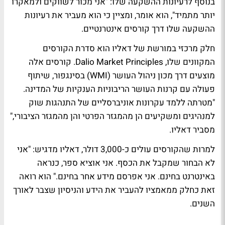
בנוסף לרעיונות ההשקעה שלו: "אני מכור לשווקים ולמאקרו
יותר מתמיד", הוא אומר, ומציין כי הוא מעביר את רעיונות
ההשקעה שלו דרך קורסים אינטרנטיים.
חלק מרכזי במורשת של דאליו הוא סדרת הקורסים
המקוונים שלו, Dalio Market Principles. קורסים אלה
מוצעים דרך מכון ניהול העושר (WMI) בסינגפור, שיתוף
פעולה עם קרנות העושר הריבוניות הענקיות של המדינה.
"מטרתה ללמד עקרונות אוניברסליים של התנהגות שוק
למנהיגים ומשקיעים הן מהמגזר הפרטי והן מהמגזר הציבורי,"
מסביר דאליו.
למרות שהקורסים עולים כ-3,000 דולר, דאליו מדגיש: "אני
לא הבחור שמקבל את הכסף. אני אוציא ספר, כנראה
באינטרנט בחינם. אני אפרסם מידע אחר בחינם." הוא רואה
זאת כחלק ממאמציו להעביר את הידע והניסיון שצבר לאורך
השנים.