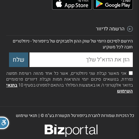
הרשמה לדיוור
הירשם לסיכום היומי של שוק ההון ולמבזקים של ביזפורטל - ניוזלטרים
חובה לכל משקיע
אני מאשר קבלת שני ניוזלטרים, אשר כל אחד מהווה רשימת תפוצה
נפרדת, בנושאים סיכום יומי והתראות חמות וקבלת דיוורים פרסומיים
בדואר אלקטרוני ו/ או באמצעות הסלולר בהתאם למפורט בסעיף 10
בתנאי
השימוש
כל הזכויות שמורות לחברת ביזפורטל תקשורת בע"מ ©
|
תנאי שימוש