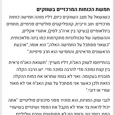
חמשת הכוחות המרכזיים בשווקים
כשנשאל על מצב השווקים כיום, דליו מזהה חמישה כוחות
מרכזיים: חוב וריבית, קונפליקטים פוליטיים פנימיים, מתחים
בינלאומיים (בעיקר בין ארה"ב לסין), אתגרי אקלים,
וההשפעה של טכנולוגיות מתקדמות כמו בינה מלאכותית.
"כשאני מסתכל על החמישה האלה," הוא אומר, "ארבעת
הראשונים מדאיגים, והחמישי הוא חרב פיפיות."
בהתייחסו לשוק האג"ח, דליו מעריך: "תשואת האג"ח נראית
בין קצת נמוכה מדי להרבה נמוכה מדי. יש הרבה הקלה
מובנית בעקומה. ואני לא בטוח שתראו את כמות ההקלה
הזאת ולכן כאשר אני מסתכל על שוק האג"ח אני לא מאוד
שורי או דובי."
לגבי שוק המניות, הוא מזהיר מפני סיכונים פוליטיים: "אתה
יכול לראות צד אחד לא מקבל את הפסד ושינויים בשיעורי
המס, רווחי הון, ורווחי הון לא ממומשים שיהיו שליליים