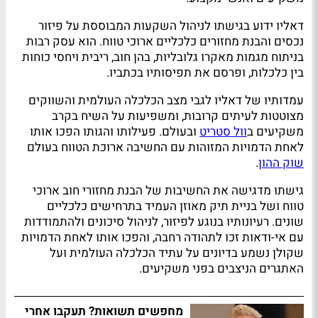
דאליו ידוע בגישתו לניהול השקעות המבוססת על פיזור
נכסים והבנת מחזורים כלכליים ארוכי טווח. הוא עסק רבות
בניתוח מגמות מאקרו גלובליות, בהן חוב, ריבית ויחסי כוחות
בין כלכלות, ופרסם את תפיסותיו בכתביו.
עמדותיו של דאליו לגבי מצב הכלכלה העולמית והשווקים
מצוטטות לעיתים קרובות, ומשפיעות על השיח בקרב
משקיעים ב
וול סטריט
ובעולם. פעילותו והגותו הפכו אותו
לאחת הדמויות המזוהות עם החשיבה ארוכת הטווח בעולם
שוק ההון
.
גישתו מדגישה את החשיבות של הבנת מחזורי חוב ארוכי
טווח ושל בניית תיק מאוזן העמיד בתרחישים כלכליים
שונים. רעיונותיו בנוגע לפיזור, לניהול סיכונים ולהתמודדות
עם אי-ודאות זכו לתהודה רחבה, והפכו אותו לאחת הדמויות
שקולן נשמע בדיונים על עתיד הכלכלה העולמית ועל
האתגרים הניצבים בפני משקיעים.
מחפשים תשואות? תעקבו אחרי