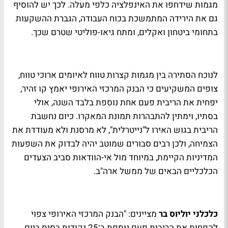
מגמות שידחפו את האינפלציה כלפי מעלה. לכך יש להוסיף
גם את הירידה המתמשכת בכוח העבודה, הגברת ההשקעות
בתחומי ביטחון ואקלים, ומתח גיאו-פוליטי שטרם שכך.
לנוכח הסתירה בין מגמות קצרות טווח לאיומים ארוכי טווח,
צופים המשקיעים כי הבנק המרכזי האירופי יאמץ קו זהיר,
יפחית את הריבית פעם אחת נוספת בלבד השנה, אולי
בסתיו, וימתין להתבהרות תמונת המאקרו. כיום נחשבת
הריבית בגוש האירו ל"נייטרלית", לא מרסנת ולא מעודדת את
הצמיחה, ולכן רבים סבורים שמוטב יהיה לבדוק את השפעות
המדיניות הקיימת, במיוחד מול אי-הוודאות סביב הצעדים
הכלכליים הבאים של ממשל ארה"ב.
כלכלני יוליוס בר
מציינים: "הבנק המרכזי האירופי צפוי
להפחית את הריבית פעם נוספת ב־25 נקודות בסיס ביום