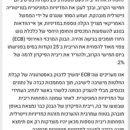
חמישי הקרוב, ובכך לעגן את המדיניות המוניטרית בטריטוריה
נייטרלית מובהקת. זעזוע הסחר שנגרם על ידי הממשל
האמריקאי מצריך הקלה נוספת במדיניות, אך אי־הוודאות
בנוגע להשפעות המכסים והחוסן היחסי של כלכלת גוש
היורו תומכים בגישה זהירה. הבנק המרכזי האירופי (ECB)
צפוי מאוד להפחית את הריבית ב־25 נקודות בסיס בפגישתו
ביום חמישי הקרוב, ולהוריד את ריבית הפיקדון לרמה של
2%.
אנו מעריכים שה־ECB ימשיך לדבוק באסטרטגיה של קבלת
החלטות מישיבה לישיבה, תוך הסתמכות כבדה על נתונים
נכנסים, מבלי להעניק הכוונה כלשהי באשר לנתיב העתידי
של המדיניות המוניטרית. לאחר שמונה הפחתות ריבית
שבוצעו עד כה, ריבית הפיקדון של הבנק כבר נמצאת באופן
מובהק בטווח שמרבית ההערכות מזהות כמדיניות נייטרלית.
הפחתות ריבית נוספות מכאן יהיו מוצדקות רק אם תימצא
סיבה ברורה למעבר למדיניות מוניטרית מרחיבה.