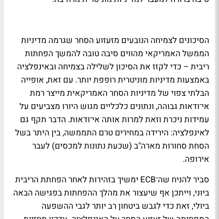
הסיכונים לצמיחה הנובעים מזעזוע הסחר שגרמה מדיניות
הממשל האמריקאי מהווים סיבה טובה להמשך הפחתות
ריבית – כדי לקזז את הסיכון לשלילה בצמיחה ובאינפלציה
באמצעות מדיניות מוניטרית רופפת יותר. עם זאת, אופייה
הבלתי צפוי של מדיניות הסחר האמריקאית מייצר רמת
אי־ודאות גבוהה, ונתונים כלכליים מגוש היורו מצביעים על
עמידות ניכרת וזאת למרות אותה אי־ודאות. הדבר תקף גם
לאינפלציה: הירידה במחירים טרם התממשה, בין היתר בשל
הסחת סחורות מארה"ב (שכעת נתונות למכסים) לעבר
אירופה.
סביר להניח שה־ECB ימשיך בזהירות לאחר הפחתת הריבית
ביוני, וייתכן אף שיעצור את מהלך ההפחתות בפגישה הבאה
ביולי, זאת כדי לגבש ביטחון רב יותר לגבי ההשפעה