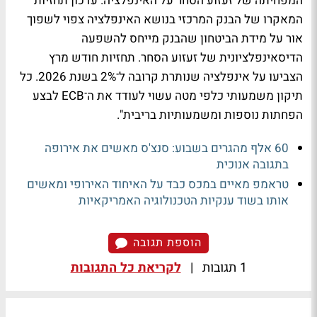
המפחיתה של זעזוע הסחר על האינפלציה. עדכון תחזיות
המאקרו של הבנק המרכזי בנושא האינפלציה צפוי לשפוך
אור על מידת הביטחון שהבנק מייחס להשפעה
הדיסאינפלציונית של זעזוע הסחר. תחזיות חודש מרץ
הצביעו על אינפלציה שנותרת קרובה ל־2% בשנת 2026. כל
תיקון משמעותי כלפי מטה עשוי לעודד את ה־ECB לבצע
הפחתות נוספות ומשמעותיות בריבית".
60 אלף מהגרים בשבוע: סנצ'ס מאשים את אירופה
בתגובה אנוכית
טראמפ מאיים במכס כבד על האיחוד האירופי ומאשים
אותו בשוד ענקיות הטכנולוגיה האמריקאיות
הוספת תגובה
1 תגובות
|
לקריאת כל התגובות