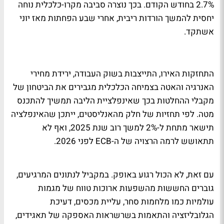
2.7% בחודש הקודם. בכך נוצרה סביבה מקרו-כלכלית נוחה
יחסית להמשך הורדות ריבית, אחרי שבע הפחתות מאז יוני
אשתקד.
התחזקות האירו, התייצבות בשוק העבודה, ירידת מחירי
האנרגיה והאטה בצמיחה הכלכלית מגבירים את הביטחון של
מקבלי ההחלטות בכך שאינפלציית הליבה תמשיך להתכנס
מטה. לפי תחזיות של חלק מהאנליסטים, ייתכן שהאינפלציה
תישאר מתחת ל-2% למשך רוב שנת 2025, ואף לא
תתאושש לרמה הרצויה של ה-ECB לפני 2026.
עם זאת, לא הכול רגוע באופק. במקביל לנתונים המרגיעים,
גוברים החששות מהשפעות ארוכות טווח של מגמות
עולמיות כמו מלחמות סחר, עליית מכסים, דעיכת
הגלובליזציה והתאמות בשרשראות האספקה של תאגידים,