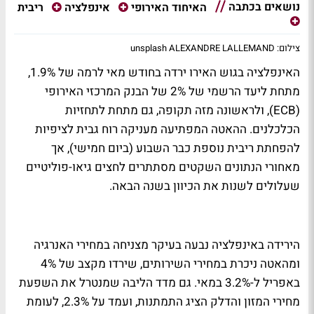
נושאים בכתבה
ריבית
האיחוד האירופי
אינפלציה
צילום: unsplash ALEXANDRE LALLEMAND
האינפלציה בגוש האירו ירדה בחודש מאי לרמה של 1.9%,
מתחת ליעד הרשמי של 2% של הבנק המרכזי האירופי
(ECB), ולראשונה מזה תקופה, גם מתחת לתחזיות
הכלכלנים. ההאטה המפתיעה מעניקה רוח גבית לציפיות
להפחתת ריבית נוספת כבר השבוע (ביום חמישי), אך
מאחורי הנתונים השקטים מסתתרים לחצים גיאו-פוליטיים
שעלולים לשנות את הכיוון בשנה הבאה.
הירידה באינפלציה נבעה בעיקר מצניחה במחירי האנרגיה
ומהאטה ניכרת במחירי השירותים, שירדו מקצב של 4%
באפריל ל-3.2% במאי. גם מדד הליבה שמנטרל את השפעת
מחירי המזון והדלק הציג התמתנות, ועמד על 2.3%, לעומת