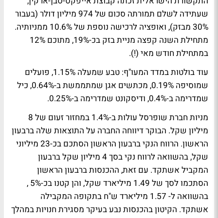
התקשורת הישראלית זכתה קבוצת אייפקס-סבן-ארקין,
שעתידה לשלם תמורתה סכום של 974 מיליון דולר (בעבור
30% מבזק), ואופציה לרכישה נוספת של 10.6% ממניותיה.
מתחילת השנה קפצה מניית בזק בכ-19%, מתוכם 12%
במתחילת חודש מאי (!).
עוד בולטות במדד המעו"ף: טבע שמעלה 1.15%, פועלים
שמוסיפה 0.19%, מכתשים אגן שמתממשת ב-0.64%, כיל
שמדרימה ב-0.4%, ודיסקונט שמדרימה ב-0.25%.
מניות חברת שופרסל עולות ב-1.4% במחזור זעום של 8
מיליון שקל. הבוקר דיווחה החברה על התוצאות שלה ברבעון
הראשון. הרווח הנקי ברבעון הראשון הסתכם בכ-23 מיליוני
שקל, בהשוואה לרווח נקי בסך 4 מיליון שקל ברבעון
המקביל אשתקד. עם זאת, ההכנסות ברבעון הראשון
הסתכמו לסך של 1.49 מיליארד שקל, והן קטנו בכ-5% ,
בהשוואה ל- 1.57 מיליארד ש"ח בתקופה המקבילה
אשתקד. הקיטון בהכנסות נבע בעיקר מסגירת חנויות במהלך