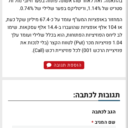
בהתאמה. זאת לאחר שהראשונה פתחה בפער חיובי מול וול
סטריט של 1.14%, וריטליקס בפער שלילי של 0.74%.
המחזור באופציות המעו"ף עומד על כ-67.4 מיליון שקל כעת,
או 104 אלף אופציות שהועברו ב-14.4 אלף עסקאות. שימו
לב ליחס הפוזיציות הפתוחות, הוא בכלל שלילי ועומד עלך
1.04 פוזיציות מכר (Put) לטווח הקצר (בלי לנכות את
פוזיציית הרכש 001) לכל פוזיציית רכש (Call).
הוספת תגובה
תגובות לכתבה:
הגב לכתבה
שם המגיב
*