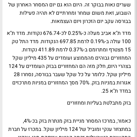
שערים נאות בבוקר זה. היום הוא גם יום המסחר האחרון של
השבוע, זאת משום שמחר ומחרתיים לא תהיה פעילות
בבורסה עקב יום הזכרון ויום העצמאות.
מדד ת"א אביב מעלה כ-0.25% לכ-676.74 נקודות. מדד ת"א
100 עולה ב-0.19% לרמת 697.85 הנקודות. מדד התל טק
15 מצטרף ומתרומם ב-0.37% לרמת 411.89 נקודות.
המחזורים גבוהים מהממוצע ועומדים על 435 מיליון שקל
בצהרי היום, חלק מזה הם המחזורים בבזק העומדים על 124
מיליון שקל. כלומר על כל שקל שעבר בבורסה, נסחרו 28
אגורות במניות בזק. 70% מסך המחזורים במניות מתרכזים
במדד ת"א 25.
בזק מתבלטת בעליות ומחזורים
כאמור, במרכז המסחר מניית בזק מנתרת בזק בכ-4%,
במחצזור ענקי ומוביל של 124 מיליון שקל. במכרז על חברת