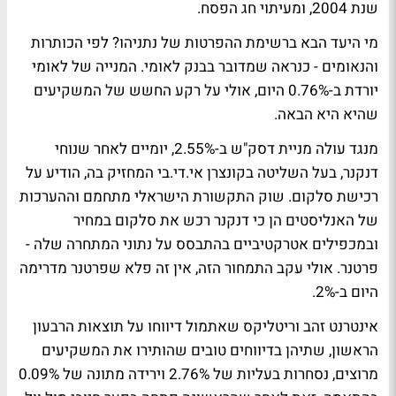
שנת 2004, ומעיתוי חג הפסח.
מי היעד הבא ברשימת ההפרטות של נתניהו? לפי הכותרות
והנאומים - כנראה שמדובר בבנק לאומי. המנייה של לאומי
יורדת ב-0.76% היום, אולי על רקע החשש של המשקיעים
שהיא היא הבאה.
מנגד עולה מניית דסק"ש ב-2.55%, יומיים לאחר שנוחי
דנקנר, בעל השליטה בקונצרן אי.די.בי המחזיק בה, הודיע על
רכישת סלקום. שוק התקשורת הישראלי מתחמם וההערכות
של האנליסטים הן כי דנקנר רכש את סלקום במחיר
ובמכפילים אטרקטיביים בהתבסס על נתוני המתחרה שלה -
פרטנר. אולי עקב התמחור הזה, אין זה פלא שפרטנר מדרימה
היום ב-2%.
אינטרנט זהב וריטליקס שאתמול דיווחו על תוצאות הרבעון
הראשון, שתיהן בדיווחים טובים שהותירו את המשקיעים
מרוצים, נסחרות בעליות של 2.76% וירידה מתונה של 0.09%