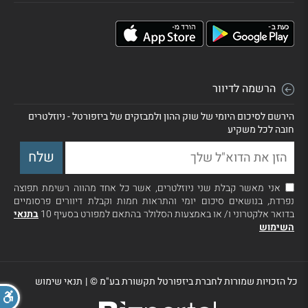
הרשמה לדיוור
הירשם לסיכום היומי של שוק ההון ולמבזקים של ביזפורטל - ניוזלטרים
חובה לכל משקיע
אני מאשר קבלת שני ניוזלטרים, אשר כל אחד מהווה רשימת תפוצה
נפרדת, בנושאים סיכום יומי והתראות חמות וקבלת דיוורים פרסומיים
בדואר אלקטרוני ו/ או באמצעות הסלולר בהתאם למפורט בסעיף 10
בתנאי
השימוש
כל הזכויות שמורות לחברת ביזפורטל תקשורת בע"מ ©
|
תנאי שימוש