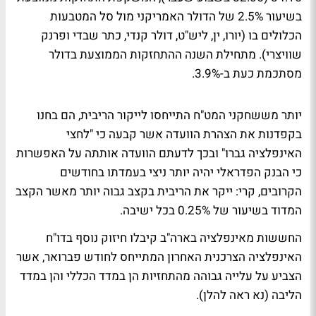
בשיעור 2.5% של הדולר האמריקני מול סל המטבעות
הכלולים בו (יורו, ין, ליש"ט, דולר קנדי, כתר שבדי ופרנק
שוויצרי). מתחילת השנה ההתחזקות הממוצעת בדולר
מסתכמת כעת ב-3.9%.
יותר מששחקני המט"ח התייחסו לייקור הריבית, הם בחנו
בקפדנות את הצהרת הוועדה אשר קבעה כי "לחצי
האינפלציה גברו" ובכך לדעתם הוועדה אותתה על האפשרות
כי הבנק הפדראלי יהיה יותר ניצי בעמדתו בחודשים
הקרובים, קרי: ייקר את הריבית בקצב גבוה יותר מאשר הקצב
המדוד בשיעור של 0.25% בכל ישיבה.
החששות מאינפלציה בארה"ב קיבלו חיזוק נוסף בדו"ח
האינפלציה הצרכנית האחרון המתייחס לחודש פברואר, אשר
הצביע על עלייה גבוהה מהתחזיות הן במדד הכללי והן במדד
הליבה (נא ראה להלן).