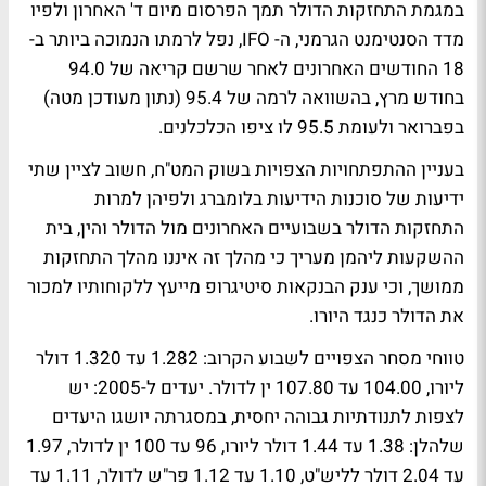
במגמת התחזקות הדולר תמך הפרסום מיום ד' האחרון ולפיו
מדד הסנטימנט הגרמני, ה- IFO, נפל לרמתו הנמוכה ביותר ב-
18 החודשים האחרונים לאחר שרשם קריאה של 94.0
בחודש מרץ, בהשוואה לרמה של 95.4 (נתון מעודכן מטה)
בפברואר ולעומת 95.5 לו ציפו הכלכלנים.
בעניין ההתפתחויות הצפויות בשוק המט"ח, חשוב לציין שתי
ידיעות של סוכנות הידיעות בלומברג ולפיהן למרות
התחזקות הדולר בשבועיים האחרונים מול הדולר והין, בית
ההשקעות ליהמן מעריך כי מהלך זה איננו מהלך התחזקות
ממושך, וכי ענק הבנקאות סיטיגרופ מייעץ ללקוחותיו למכור
את הדולר כנגד היורו.
טווחי מסחר הצפויים לשבוע הקרוב: 1.282 עד 1.320 דולר
ליורו, 104.00 עד 107.80 ין לדולר. יעדים ל-2005: יש
לצפות לתנודתיות גבוהה יחסית, במסגרתה יושגו היעדים
שלהלן: 1.38 עד 1.44 דולר ליורו, 96 עד 100 ין לדולר, 1.97
עד 2.04 דולר לליש"ט, 1.10 עד 1.12 פר"ש לדולר, 1.11 עד