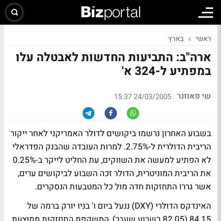
ראשי
בארץ
ארה"ב: התביעות החדשות לאבטלה עלו
במפתיע ל-324 א'
שי פאוזנר
|
24/03/2005 15:37
בשבוע האחרון נרשמו ביקושים לדולר האמריקני לאחר ייקור
הריבית הדולרית ל-2.75%. למרות העובדה שהבנק הפדראלי
לא הפתיע למעשה את השווקים, עת החליט לייקר ב-0.25%
את הריבית המוניטרית, הדולר זכה השבוע לביקושים ערים,
אשר גררו התחזקות חדה מול כל המטבעות הנסקרים.
האינדקס הדולרי (DXY) ננעל ביום ו' בניו יורק ברמה של
84.15 (82.05 בשבוע שעבר), המשקפת התחזקות ממוצעת