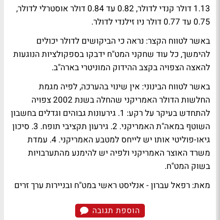
1.13 דולר קנדי לדולר, 0.82 עד 0.84 דולר אוסטרלי לדולר,
0.75 עד 0.77 דולר ניו זילנדי לדולר.
באשר לטווח הקצר: נראה כי הביקושים לדולר יכולים
להימשך, כל עוד שחקני המט"ח ידבקו בספקולציות הנוגעות
להאצה הצפויה בקצב ההידוק המוניטרי בארה"ב.
באשר לטווח הבינוני: אין שינוי בהערכה, לפיה מגמת
החלשות הדולר האמריקני שהחלה בשנת 2002 צפויה
להתחדש בעיקר על רקע: 1. גירעונות גבוהים וגדלים בחשבון
השוטף במאה"ת האמריקני. 2. גירעון תקציבי תופח. 3. סיכון
גיאו-פוליטי אותו יש לייחס למטבע האמריקני. 4. עמדת
משרד האוצר האמריקני ולפיה יש להימנע מהתערבויות
בשוק המט"ח.
מאת: רפאל עברון - אנליסט ראשי במט"ח ובניירות ערך זרים
הוספת תגובה