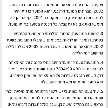
שקיבלו התובעות כתוצאה מהמימוש, כשכר עבודה בשנת
2002. מבחינתו המועד הרלבנטי הוא המועד בו ניתן היה
לממש את האופציות, קרי באוקטובר 2001, אף אם הן לא
מומשו ואף אם לא נתקבלה כל הכנסה בפועל באותו מועד.
3. לטענת התובעות, המועד הרלבנטי הוא מועד המימוש
בפועל, ולפיכך יש לראות בסכומים שקיבלו התובעות בשנת
2002, כתוצאה מהמימוש, כשכר בשנת 2002 ויש להכלילם
בחישוב דמי הלידה.
4. התובעות טענו כי מועד החיוב במס הכנסה על האופציות
לפי הלכת דר (ע"א 7034/99 פקיד שומה כפר סבא נ' יאיר
דר), כשיש הגבלת עבירות על האופציות ואין אינן סחירות,
הוא מועד המימוש ולא מועד ההבשלה.
5. עוד טענו התובעות, כי יש ליצור הרמוניה פנים מיסית, וכמו
שמס הכנסה המתין עם גביית המס עד למועד המימוש, מן
הראוי שגם המל"ל יעשה כן. שכן, בהלכת גדות (דב"ע נה/0-