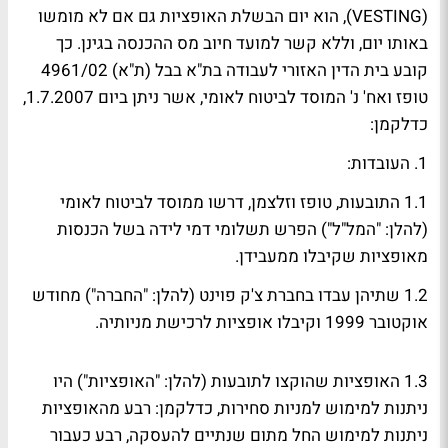
(VESTING), הוא יום הבשלת האופציות גם אם לא מומשו
באותו יום, וללא קשר למועד חיוב מס ההכנסה בגינן. כך
קובע בית הדין האזורי לעבודה בת"א בבל (ת"א) 4961/02
טופז ואח' נ' המוסד לביטוח לאומי, אשר ניתן ביום 1.7.2007,
כדלקמן:
1. העובדות:
1.1 התובעות, טופז וזלצמן, דרשו ממוסד לביטוח לאומי
(להלן: "המל"ל") הפרש תשלומי דמי לידה בשל הכנסות
מאופציות שקיבלו ממעבידן.
1.2 שתיהן עבדו בחברת צ'ק פוינט (להלן: "החברה") מחודש
אוקטובר 1999 וקיבלו אופציות לרכישת מניותיה.
1.3 האופציות שהוקצו לתובעות (להלן: "האופציות") היו
ניתנות למימוש למניות סחירות, כדלקמן: רבע מהאופציות
ניתנות למימוש החל מתום שנתיים להעסקה, רבע כעבור