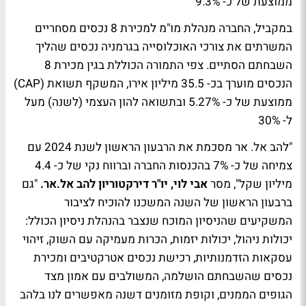
ממוצעת של כ- 9.3%
במקביל, החברה מנהלת מו"מ למכירת 8 נכסים מסחריים
המשרתים את צורכי האוכלוסייה בגרמניה נכסים שהליך
השבחתם הסתיים. צפי התמורה הכוללת בגין מכירת 8
הנכסים מוערך בכ- 35.5 מיליון אירו, המשקף תשואת (CAP)
ממוצעת של כ- 5.27% ובתשואה להון העצמי (לשנה) מעל
ל- 30%
"להב אל. אר מסכמת את הרבעון הראשון לשנת 2024 עם
צמיחה של כ- 7% בהכנסות החברה וברווח נקי של כ- 4.4
מיליון שקל", מסר
אבי לוי, יו"ר דירקטוריון להב אל.אר.
"גם
ברבעון הראשון של השנה המשכנו להוכיח לציבור
המשקיעים שהניסיון המוכח שנצבר בהנהלת ניסיון הכולל:
יכולות ניהול, יכולות יזמות, הכרות מעמיקה עם השוק, זיהוי
עסקאות הזדמנותיות, רכישת נכסים אטרקטיבים ומכירת
נכסים שהשבחתם הושלמה, המשולבים עם אמון מצד
הגופים הממנים, וקופת מזומנים דשנה מאפשרים לנו בלהב