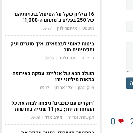
16 מיליון שקל על הטיפול בזכויותיהם
של 250 בעלים ב"מתחם ה-1,000"
משפט
איתמר לוין
09:37
|
|
ביטוח לאומי לעצמאים: איך סוגרים תיק
ומפחיתים חוב
קריירה
ענת גלעד
09:36
|
|
השלב הבא של אנלייט: עסקה באירופה
במאות מיליוני יורו
ה
שוק ההון
צלי אהרון
09:17
|
|
"רוקדים עם כוכבים" ניצחה לבדה את כל
המתחרות יחד; כאן 11 שנייה בחדשות
תקשורת ומדיה
מירב ארד
09:08
|
|
0
בחמישה תושבים: נתניה עקפה את