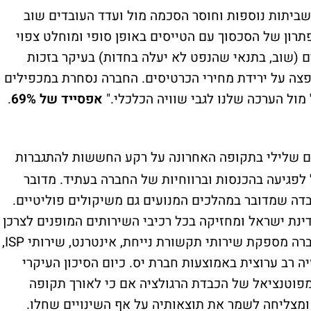
שביתות נוספות וחוסר הסכמה מול ועדד העובדים שוב
תרון של הסכסוך עם הטייסים באופן סופי ומוחלט צפוי
ם (שוב, בתנאי שהנפט לא יעלה בחדות) בעיקר בזכות
צה על ירידת מחירי הכרטיסים. החברה נסחרת במכפילים
מול הערכה שלנו לגבי שוויה הכלכלי."
אפסייד של 69%
.
ם שלילי בתקופה האחרונה על רקע החששות להתגברות
לפגיעה בהכנסות וברווחיות של החברה בעתיד. מדובר
בדה שמדובר במהלכים המנועים גם משיקולים פוליטיים.
נת ישראל ומחזיקה בכל רכיבי השירותים המופנים לצרכן
בתחום התקשורת באמצעות חברות בנות. החברה מספקת שירותי תקשורת נייחת, אינטרנט, שירותי ISP,
ה רב ערוצית באמוצעות חברת יס. כיום הסיכון העיקרי
מפוטנציאל של הכבדת הרגולציה אם כי לאורך תקופה
ומצליחה לשמר את תוצאותיה על אף השינויים שחלו.