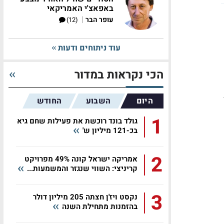
באפאצ'י האמריקאי
|
עופר הבר
(12)
עוד ניתוחים ודעות
הכי נקראות במדור
היום
השבוע
החודש
1
גולד בונד רוכשת את פעילות שחם גיא
בכ-121 מיליון ש'
2
אמריקה ישראל קונה 49% מפרויקט
קריניצי: השווי שנגזר והמשמעות...
3
נקסט ויז'ן חצתה 205 מיליון דולר
בהזמנות מתחילת השנה