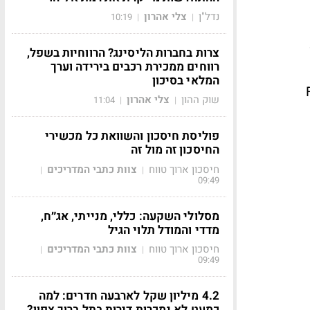
נדל"ן
צלי אהרון
10:19
|
|
צרות בחברות הליסינג? הרווחיות בשפל,
רווחים ממכירת רכבים בירידה וערך
המלאי בסיכון
שך. מכפיל ה-FFO
שוק ההון
צלי אהרון
11:04
|
|
פוליסת חיסכון והשוואת כל מכשירי
החיסכון זה מול זה
חיסכון ארוך טווח
צוות כתבי המדריכים
|
|
09:49
מסלולי השקעה: כללי, מנייתי, אג״ח,
מדדי והמודל תלוי הגיל
חיסכון ארוך טווח
צוות כתבי המדריכים
|
|
09:49
4.2 מיליון שקל לארבעה חדרים: למה
כמעט לא נמכרות דירות בתל ברוך צפון?