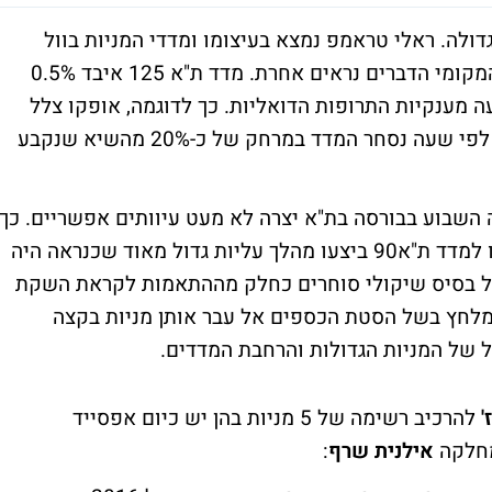
יות גדולה. ראלי טראמפ נמצא בעיצומו ומדדי המניות בוול
סטריט שוברים שיאים על בסיס יומי. בשוק המקומי הדברים נראים אחרת. מדד ת"א 125 איבד 0.5%
מענקיות התרופות הדואליות. כך לדוגמה, אופקו צלל
29% השנה, טבע איבדה 9% ופריגו ירדה 6%. לפי שעה נסחר המדד במרחק של כ-20% מהשיא שנקבע
השבוע בבורסה בת"א יצרה לא מעט עיוותים אפשריים. כך
למשל, מניות היתר50 (כיום SME60) שנכנסו למדד ת"א90 ביצעו מהלך עליות גדול מאוד שכנראה היה
ל בסיס שיקולי סוחרים כחלק מההתאמות לקראת השקת
הצד השני, מניות בת"א 25 סבלו מלחץ בשל הסטת הכספים אל עבר אותן מניות בקצה
'
להרכיב רשימה של 5 מניות בהן יש כיום אפסייד
מחלקה
אילנית שרף
: