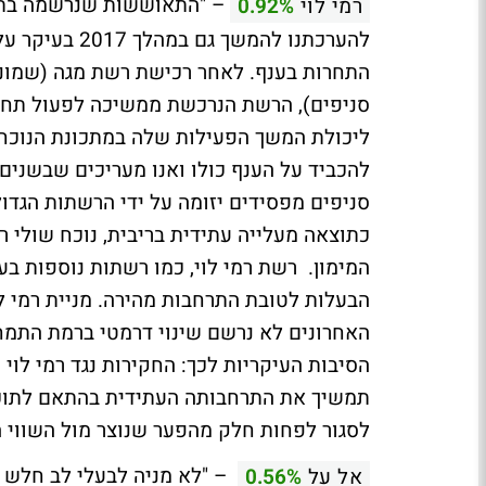
רמי לוי
0.92%
להערכתנו להמש
סניפים), הרשת הנרכשת ממשיכה לפעול תחת 
ליכולת המשך הפעילות שלה במתכונת הנוכח
להכביד על הענף כולו ואנו מעריכים שבשנים
סניפים מפסידים יזומה על ידי הרשתות הגדו
כתוצאה מעלייה עתידית בריבית, נוכח שולי 
המימון. רשת רמי לוי, כמו רשתות נוספות ב
הבעלות לטובת התרחבות מהירה. מניית רמי ל
האחרונים לא נרשם שינוי דרמטי ברמת התמחו
הסיבות העיקריות לכך: החקירות נגד רמי לוי
תמשיך את התרחבותה העתידית בהתאם לתוכני
לסגור לפחות חלק מהפער שנוצר מול השווי ה
– "לא מניה לבעלי לב חלש ו
אל על
0.56%