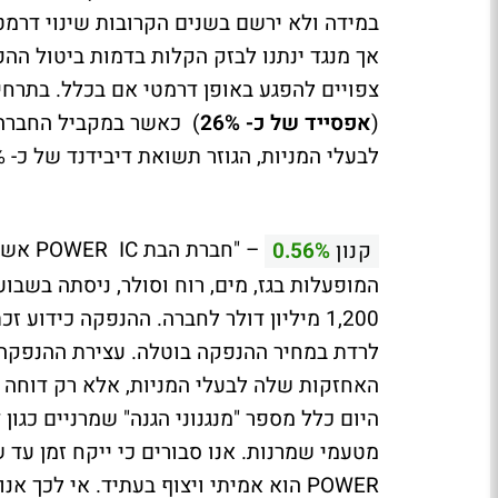
במידה ולא ירשם בשנים הקרובות שינוי דרמטי
אך מנגד ינתנו לבזק הקלות בדמות ביטול ההפ
צפויים להפגע באופן דרמטי אם בכלל. בתרחי
(
אפסייד של כ- 26%
) כאשר במקביל החברה 
לבעלי המניות, הגוזר תשואת דיבידנד של כ- 8%".
– "חב
קנון
0.56%
1,200 מיליון דולר לחברה. ההנפקה כידו
לרדת במחיר ההנפקה בוטלה. עצירת ההנפקה 
האחזקות שלה לבעלי המניות, אלא רק דוחה א
POWER הוא אמיתי ויצוף בעתיד. אי לכך אנו שומרים על המלצת הקניה למניה".