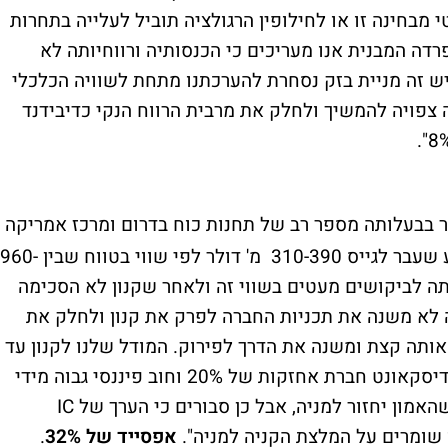
 מבחינה זו או לחילופין הרגולציה תוביל לעלייה בתחרות
רדה המבנית אנו מעריכים כי הכנסותיה ורווחיותה לא
ש זה מניית בזק נסחרת להערכתנו מתחת לשוויה הכלכלי
צפויה להמשיך ולחלק את מרבית הרווח הנקי כדיבידנד
רת הבת POWER IC אשר בבעלותה מספר רב של תחנות כוח בדרום ומרכז אמריקה
המופעלות בגז, מים, רוח וסולר, ניסתה בשבוע שעבר לגייס 310-390 מ' דולר לפי שווי בטווח שבין 960-
ע זכתה לביקושים מעטים בשווי זה ולאחר שקנון לא הסכימה
לא משנה את תכניות החברה לפרק את קנון ולחלק את
ותה קצת ומשנה את הדרך לפירוק. המודל שלנו לקנון עד
היום כלל מספר "מנגנוני הגנה" שמרניים כגון דיסקאונט חברת אחזקות של 20% וחוב פיננסי גבוה מידי
מטעמי שמרנות. אנו סבורים כי ייקח זמן עד שהאמון יחזור למניה, אבל כן סבורים כי הערך של IC
אפסייד של 32%
.