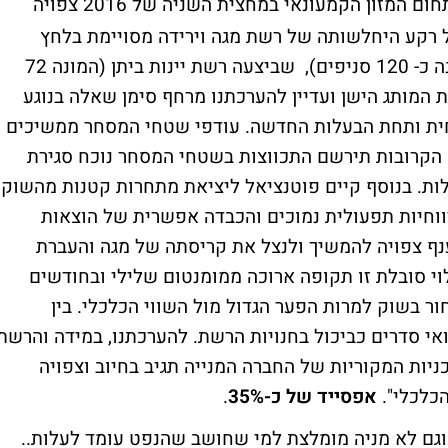
– "התאוששות שנרשמה בתחום המזון הקמעונאי במחצית השניה של 2016 צפויה
ך גם במהלך 2017 בעיקר על רקע היחלשותה של רשת מגה וירידה מסויימת בלחץ
התחרות בענף. לאחר רכישת רשת מגה (שמונה כ- 120 סניפים), שביצעה רשת יינות ביתן (המונה 72
המותג הישן ועדיין להערכתנו מרחף סימן שאלה בנוגע
ית ותחת הבעלות החדשה. עודפי שטחי המסחר ממשיכים
 הקרובות תירשם התכווצות בשטחי המסחר נוכח סגירת
לות. בנוסף קיים פוטנציאל ליציאת מתחרות קטנות מהשוק
רווחיות תפעולית נמוכים והכבדה אפשרית של הוצאות
ענף צפויה להמשיך ולנצל את קריסתה של מגה והעברת
וי סובלת זו תקופה ארוכה ממומנטום שלילי ובחודשים
ר בשוק למרות הפער הגדול מול השווי הכלכלי. בין
 ואי סדרים כביכול בחנויות הרשת. להערכתנו, במידה והרשת
ות המקוריות של החברה המנייה תגיב בחיוב וצפויה
כלכלי".
אפסייד של כ-35%
.
גם לא מניה מומלצת למי שחושב שהנפט עומד לעלות..