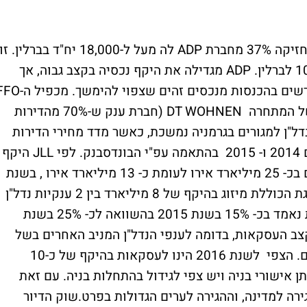
איידיאו – "חברת נדל"ן הממוקדת בגרמניה, מחזיקה 37% מחברת ADP לה מעל ל-18,000 יח"ד בברלין. זו
החברה הציבורית היחידה לה חשיפה של 100% לברלין. ADP מגדילה את היקף נכסיה בקצב גבוה, אך
המחירים הולכים ומתייקרים. לחברה גידול מרשים בהכנסות מנכסים זהים שצפוי להימ
של ADP גבוה מאוד – כ-26, אך הוא נמוך משל המתחרה DT WOHNEN (חברת ענק ש-70% מהדירות
נדל"ן למגורים בגרמניה נמשכת, כאשר מדד מחירי הדירות
רשם גידול שנתי של כ- 5% ושל כ- 6% בשנים 2014 ו- 2015 בהתאמה עפ"י הבונדסבנק. לפי JLL היקף
עסקאות הנדל"ן למגורים בשנת 2015 הסתכם בכ- 25 מיליארד אירו לעומת כ- 13 מיליארד אירו , בשנת
2014. עם זאת מדובר בעליה חריגה ולא מייצגת הכוללת מיזוג בהיקף של 8 מיליארד בין 2 ענקיות נדל"ן
למגורים . חלקם של משקיעים זרים ברכישות נאמד בכ- 15% בשנת 2015 בהשוואה לכ- 25% בשנת
20 נרשמת ירידה בקצב העסקאות, בדומה לענפי הנדל"ן המניב האחרים בשל
עליית מחירים והירידה בהיצע נכסים איכותיים. הצפי לשנת 2016 הינו לעסקאות בהיקף של כ-10
ן אישורי בניה ויש צפי לגידול בהתחלות בניה. עם זאת
רה למדינה, וההגירה לערים הגדולות בפרט.שוק הדיור