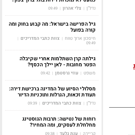
נדל"ן
צלי אהרון
09:49
|
|
גיל הפרישה בישראל: מה קבוע בחוק ומה
קורה בפועל
חיסכון ארוך טווח
צוות כתבי המדריכים
|
|
09:49
גילתה קרן השתלמות אחרי שקיבלה
הפטר מחובות - לאן יילך הכסף?
משפט
עוזי גרסטמן
09:42
|
|
מסלולי הסיוע של המדינה ברכישת דירה:
תעודת זכאות, הגרלות ותוכניות הדיור
נדל"ן
צוות כתבי המדריכים
09:39
|
|
רוחות של נטישה: תרבות הגוסטינג
מחלחלת לעסקים, ומה המחיר?
קריירה
ענת גלעד
09:38
|
|