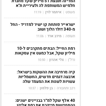
המדינה תובעת 51 מיליון שקל מחברת
חלמיש המשותפת לה ולעיריית ת"א
משפט
איתמר לוין
11:19
|
|
ישראייר פותחת קו ישיר למדריד - החל
מ-340 דולר הלוך ושוב
תעופה
מירב ארד
11:06
|
|
רמת החייל: הבתים מתקרבים ל-10
מיליון שקל, אבל כמעט אין עסקאות
נדל"ן
צלי אהרון
10:50
|
|
קיה מרחיבה את ההשקות בישראל:
ארבעה דגמים חדשים, החשמליות
עשויות לשנות את המעמד שלה
רכב ותחבורה
בן פלמון
10:37
|
|
40 אלף שקל למ״ר בבניינים ישנים:
ההתחדשות מייקרת את רמת אליהו