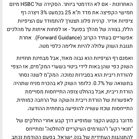
האחרונות - אם לא הדרמטי ביותר. הסקירה של HSBC מיום
חמישי הקפיצה את מדד ת"א 25 בכמעט 3% ויצרה רף
ציפיות אדיר. קרנית פלוג תצטרך להתמודד עם הציפיות
הללו, בצורה של מהלך בפועל - או לפחות איתות על מהלכים
אפשריים בעתיד הקרוב (Forward Guidance). אחרת
תגובת השוק עלולה להיות אלימה כלפי מטה.
ואמנם רף הציפיות הוא גבוה מאוד, אבל מבחינת תחזיות
השוק כפי שהן באות לידי ביטוי בשערי המק"מים, אז הצפי
להורדת ריבית הוא בסבירות נמוכה. המק"מ לשנה נסחר
בתשואה של 0.7%. כלומר השוק לא בהכרח מניח שתהיה
הורדת ריבית, אבל בהחלט צופה התייחסות מסויימת
לאפשרות של הורדת ריבית והשקה של הרחבה כמותית.
התייחסות שכזו עשויה להופיעה בתחתית ההודעה.
מדובר בקטע הקצר שמופיע דרך קבע אחרי החלקים של
"תנאי רקע" ו"הגורמים העיקריים להחלטה" ומתייחס
להתנהגות העתידית של בנק ישראל. בפעם הקודמת נכתב