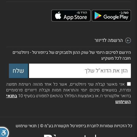
הרשמה לדיוור
הירשם לסיכום היומי של שוק ההון ולמבזקים של ביזפורטל - ניוזלטרים
חובה לכל משקיע
אני מאשר קבלת שני ניוזלטרים, אשר כל אחד מהווה רשימת תפוצה
נפרדת, בנושאים סיכום יומי והתראות חמות וקבלת דיוורים פרסומיים
בדואר אלקטרוני ו/ או באמצעות הסלולר בהתאם למפורט בסעיף 10
בתנאי
השימוש
כל הזכויות שמורות לחברת ביזפורטל תקשורת בע"מ ©
|
תנאי שימוש