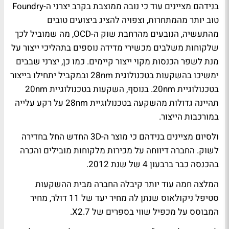
בנידהם מציינים עוד כי נובה ממוצבת בקרב יצרני ה-Foundry
טוב יותר מהמתחרות, וצפויה להציג ביצועים טובים
מהתעשיה, הנובעים מהרחבת שוק ה-OCD, מה שמוביל לכך
שלקוחות משלבים מכשירי מדידה נוספים בתהליכי ייצור על
מנת לשפר הכנסות מקוי ייצור קיימים. כמו כן, יצרני שבבים
ימשיכו בהשקעות בטכנולוגית 28nm ובמקביל יתחילו בייצור
בטכנולוגיית 20nm. בנוסף, השקעות בטכנולוגיית 20nm
תהיינה גדולות מהשקעה בטכנולוגיית 28nm על רקע עלייה
במורכבות הייצור.
ולסיום מציינים בנידהם כי מוצר ה-3D החדש החל בחדירה
לשוק. החברה דיווחה על מכירות מלקוחות מובילים והכרה
בהכנסה כבר ברבעון 4 של שנת 2012.
המלצה חמה עוד יותר קיבלה החברה מבית ההשקעות
סטיפל ניקולאוס שנתן לה מחיר יעד של 11 דולר, מחיר
המבוסס על מכפיל שווי בספרים של X2.7.