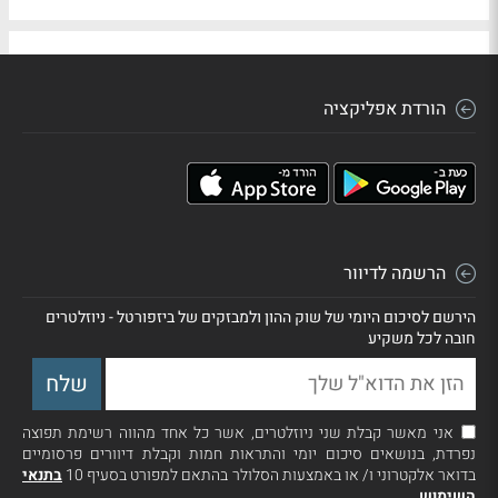
הורדת אפליקציה
הרשמה לדיוור
הירשם לסיכום היומי של שוק ההון ולמבזקים של ביזפורטל - ניוזלטרים
חובה לכל משקיע
אני מאשר קבלת שני ניוזלטרים, אשר כל אחד מהווה רשימת תפוצה
נפרדת, בנושאים סיכום יומי והתראות חמות וקבלת דיוורים פרסומיים
בדואר אלקטרוני ו/ או באמצעות הסלולר בהתאם למפורט בסעיף 10
בתנאי
השימוש