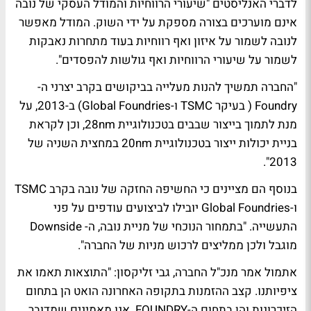
לדברי האנליסטים "שיעורי הרווחיות והמודל העסקי של נובה
אינם מוערכים בצורה מספקת על ידי השוק. המודל מאפשר
לנובה לשמור על איזון ואף רווחיות בעוד מתחרות נאבקות
לשמור על שיעורי הרווחיות ואף גולשות להפסדים".
"החברה תמשיך להנות מעלייה בביקושים בקרב יצרני ה-
Foundry ( בעיקר TSMC ו-Global Foundries) ב-2013, על
מנת לתמוך בייצור שבבים בטכנולוגיית 28nm, וכן לקראת
בניית יכולות ייצור בטכנולוגיית 20nm במחצית השניה של
2013".
בנוסף הם מציינים כי החשיפה החזקה של נובה בקרב TSMC
ו-Global Foundries יובילו לביצועים עודפים על פני
התעשייה. "בתמחור הנוכחי של מניית נובה, ה- Downside
מוגבל ולכן ממליצים לרכוש מניות של החברה".
אתמול אמר מנכ"ל החברה, גבי זליקסון: "התוצאות תאמו את
ציפיותנו. קצב ההזמנות בתקופה האחרונה הואט הן בתחום
הזיכרונות והן בתחום ה-FOUNDRY. אנו מאמינים שמדובר