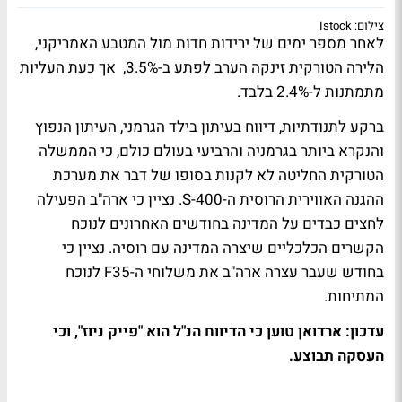
צילום: Istock
לאחר מספר ימים של ירידות חדות מול המטבע האמריקני,
הלירה הטורקית זינקה הערב לפתע ב-3.5%, אך כעת העליות
מתמתנות ל-2.4% בלבד.
ברקע לתנודתיות, דיווח בעיתון בילד הגרמני, העיתון הנפוץ
והנקרא ביותר בגרמניה והרביעי בעולם כולם, כי הממשלה
הטורקית החליטה לא לקנות בסופו של דבר את מערכת
ההגנה האווירית הרוסית ה-S-400. נציין כי ארה"ב הפעילה
לחצים כבדים על המדינה בחודשים האחרונים לנוכח
הקשרים הכלכליים שיצרה המדינה עם רוסיה. נציין כי
בחודש שעבר עצרה ארה"ב את משלוחי ה-F35 לנוכח
המתיחות.
עדכון: ארדואן טוען כי הדיווח הנ"ל הוא "פייק ניוז", וכי
העסקה תבוצע.