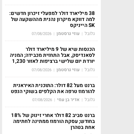
38 מיליארד דולר למפעלי זיכרון חדשים:
למה דווקא מיקרון נהנית מההשקעה של
SK הייניקס
גלובל
עוזי גרסטמן
07/08/2026
|
|
הכנסות שיא של 9 מיליארד דולר
לסאנדיסק, אבל התחזית מכבידה; המניה
יורדת יום שלישי ברציפות לאזור 1,230
גלובל
עוזי גרסטמן
07/08/2026
|
|
ברנט מעל 82 דולר: התוכנית האיראנית
להורמוז טרפה את הקלפים בשוקי הנפט
גלובל
אדיר בן עמי
07/08/2026
|
|
ברנט סביב 82 דולר אחרי זינוק של 18%
בחודש; עסקת הורמוז ממתינה לחתימה
אחת בטהרן