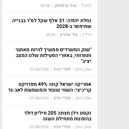
גלובל
עוזי גרסטמן
00:08
|
|
נחלת יהודה: 31 אלף שקל למ"ר בבנייה
שתימסר ב-2028
נדל"ן
צלי אהרון
00:09
|
|
"שוק המשרדים ממשיך להיות מאתגר
ותחרותי, באזורי הפעילות שלנו המצב
יציב"
שוק ההון
מנדי הניג
07/08/2026
|
|
אמריקה ישראל קונה 49% מפרויקט
קריניצי: השווי שנגזר והמשמעות לאב-גד
שוק ההון
מנדי הניג
07/08/2026
|
|
נקסט ויז'ן חצתה 205 מיליון דולר
בהזמנות מתחילת השנה
שוק ההון
מנדי הניג
07/08/2026
|
|