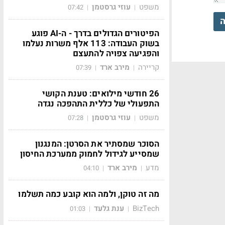
משפט
עוזי גרסטמן
07:42
|
|
ה
הפיטורים הגדולים בדרך - ה-AI פוגע
בשוק העבודה: 113 אלף משרות נעלמו
והפגיעה צפויה להתעצם
קריירה
מירב ארד
07:39
|
|
26 חודשי מילואים: טענת הקושי
התפעולי של כללית התהפכה נגדה
משפט
עוזי גרסטמן
07:28
|
|
הסוכר שמסתיר את הסרטן: המנגנון
שמסייע לגידול לחמוק ממערכת החיסון
מדע
מירב ארד
04:10
|
|
מה זה טוקן, ולמה הוא קובע כמה תשלמו
BizTech
ענת גלעד
01:03
|
|