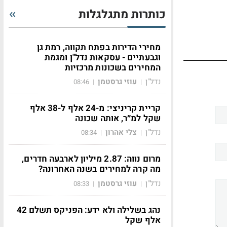
כותרות מתגלגלות
מחירי הדירות בפתח תקווה, רמת גן
וגבעתיים - עסקאות נדל"ן ומגמת
המחירים בשכונות מרכזיות
נדל"ן
עוזי גרסטמן
08:46
|
|
קריית קריניצי: מ-24 אלף ל-38 אלף
שקל למ״ר, אותה שכונה
נדל"ן
צלי אהרון
08:34
|
|
מרום נווה: 2.87 מיליון לארבעה חדרים,
מה קרה למחירים בשנה האחרונה?
נדל"ן
עוזי גרסטמן
08:33
|
|
נהג בשלילה ולא ידע: הפניקס תשלם 42
אלף שקל