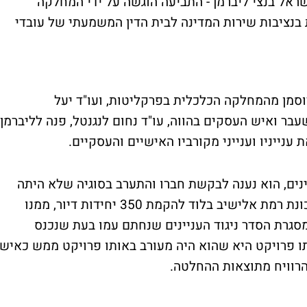
אל בנצי ליברמן - התביעה הוגשה על ידי המחלקה
נציבות שירות המדינה לבית הדין המשמעתי של עובדי
סמן מהמחלקה הכלכלית בפרקליטות, ועו"ד יעל
עבר ואיש העסקים בהווה, עו"ד נחום לנגנטל, פנה לליברמן,
ענייניו וענייני מקורביו האישיים והעסקיים.
ינים, הוא נענה לבקשת חברו והתערב בסוגיה שלא היתה
אמורה להגיע לשולחנו. מדובר בפרוייקט בשכונת רמת אלישיב בלוד להקמת 350 יחידות דיור, ממנו
מסגרת הסדר ניגוד העניינים שנחתם עמו בעת שנכנס
ו פרויקט היא שהוא היה מעורב באותו פרויקט ממש כאיש
הרוויח מתוצאות ההחלטה.