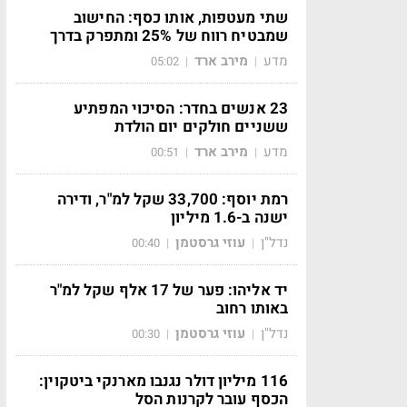
שתי מעטפות, אותו כסף: החישוב
שמבטיח רווח של 25% ומתפרק בדרך
מדע
מירב ארד
05:02
|
|
23 אנשים בחדר: הסיכוי המפתיע
ששניים חולקים יום הולדת
מדע
מירב ארד
00:51
|
|
רמת יוסף: 33,700 שקל למ"ר, ודירה
ישנה ב-1.6 מיליון
נדל"ן
עוזי גרסטמן
00:40
|
|
יד אליהו: פער של 17 אלף שקל למ"ר
באותו רחוב
נדל"ן
עוזי גרסטמן
00:30
|
|
116 מיליון דולר נגנבו מארנקי ביטקוין:
הכסף עובר לקרנות הסל