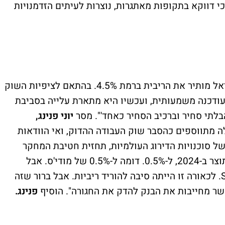
 כי דווקא בתקופות מאתגרות, נוצרות לעיתים הזדמנויות
"בהתאם לציפיות, ולקונצנזוס בשוק, בנק ישראל מותיר את הריבית ברמת 4.5%. בהתאם לציפיות השוק
עודכנה משמעותית, ועכשיו היא מתארת עלייה בסביבת
לתי סחיר וברכיב הסחיר כאחד'". מסר
יוני פנינג,
 מתווספים כהסבר שוק העבודה ההדוק, ואי הוודאות
 של סוכנויות הדירוג העולמיות, תחזית חטיבת המחקר
כוללת עדכון כלפי מטה של הצפי לצמיחת התוצר ב-2024, ל-0.5%. דומה ל-0.5% של מודי'ס. אבל
אופטימי ביחס להיעדר הצמיחה כלל, של S&P. לכאורה זו הייתה סיבה להוריד ריביות. אבל ברור שזה
אשר מחייבות את הבנק להדק את החגורה". הוסיף
פנינג.