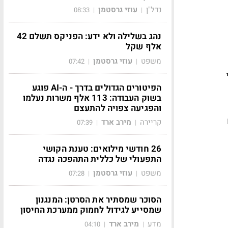
נדל"ן
עוזי גרסטמן
08:33
|
|
נהג בשלילה ולא ידע: הפניקס תשלם 42
אלף שקל
משפט
עוזי גרסטמן
07:42
|
|
הפיטורים הגדולים בדרך - ה-AI פוגע
בשוק העבודה: 113 אלף משרות נעלמו
והפגיעה צפויה להתעצם
קריירה
מירב ארד
07:39
|
|
26 חודשי מילואים: טענת הקושי
התפעולי של כללית התהפכה נגדה
משפט
עוזי גרסטמן
07:28
|
|
הסוכר שמסתיר את הסרטן: המנגנון
שמסייע לגידול לחמוק ממערכת החיסון
מדע
מירב ארד
04:10
|
|