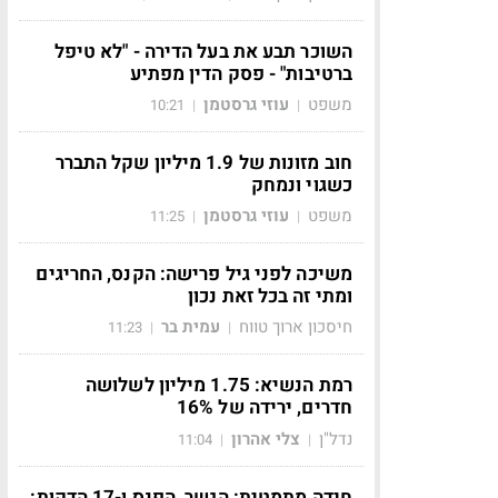
השוכר תבע את בעל הדירה - "לא טיפל
ברטיבות" - פסק הדין מפתיע
משפט
עוזי גרסטמן
10:21
|
|
חוב מזונות של 1.9 מיליון שקל התברר
כשגוי ונמחק
משפט
עוזי גרסטמן
11:25
|
|
משיכה לפני גיל פרישה: הקנס, החריגים
ומתי זה בכל זאת נכון
חיסכון ארוך טווח
עמית בר
11:23
|
|
רמת הנשיא: 1.75 מיליון לשלושה
חדרים, ירידה של 16%
נדל"ן
צלי אהרון
11:04
|
|
חידה מתמטית: הגשר, הפנס ו-17 הדקות: