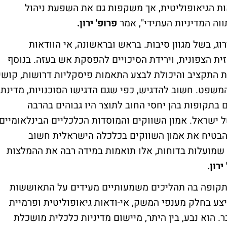
ות הגיאופוליטית, אך משקפות גם את השפעת ניהול
וה המדיניות העתידי", אמר
פרופ' ירון.
ג, בשל מגוון סיבות. בראש ובראשונה, אי הוודאות
ית הצפונית, וירידת הסיכויים להפסקת אש בעזה. בנוסף
רת התקציב והיכולת לבצע התאמות פיסקליות דרושות, קושי
משפט. חשוב להדגיש, כפי שגם הדגישו הסוכנויות, מדינת
 בתקופות בהן יחסי החוב לתוצר היו גבוהים בהרבה
ל ישראל. אמון השווקים והמוסדות הכלכליים הבינלאומיים
להבטיח את אמון השווקים בכלכלה הישראלית חשוב
שמועלות בדוחות, אלו תואמות במידה רבה את ההמלצות
ירון.
 תקופה בה תהליכים משמעותיים מעידים על התאוששות
ע בחלק מענפי המשק, אי-ודאות גיאופוליטית ופרמיית
. הוא נבע, בין היתר, מיישום מדיניות כלכלית מושכלת