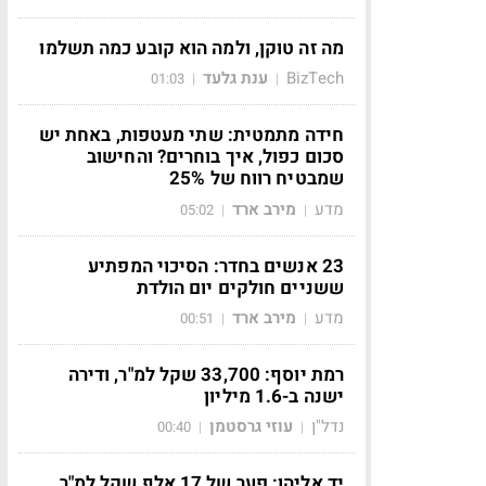
מה זה טוקן, ולמה הוא קובע כמה תשלמו
BizTech
ענת גלעד
01:03
|
|
חידה מתמטית: שתי מעטפות, באחת יש
סכום כפול, איך בוחרים? והחישוב
שמבטיח רווח של 25%
מדע
מירב ארד
05:02
|
|
23 אנשים בחדר: הסיכוי המפתיע
ששניים חולקים יום הולדת
מדע
מירב ארד
00:51
|
|
רמת יוסף: 33,700 שקל למ"ר, ודירה
ישנה ב-1.6 מיליון
נדל"ן
עוזי גרסטמן
00:40
|
|
יד אליהו: פער של 17 אלף שקל למ"ר