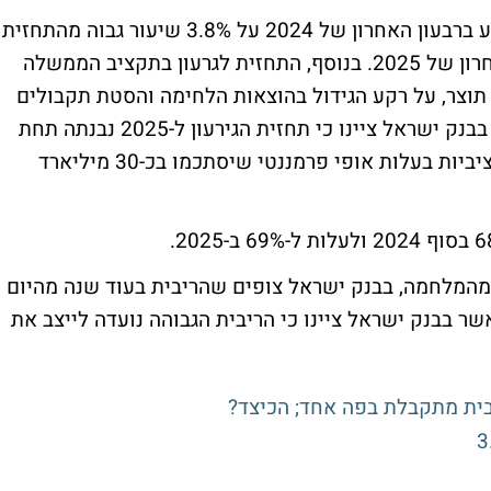
שיעור האינפלציה השנתי צפוי לעמוד בממוצע ברבעון האחרון של 2024 על 3.8% שיעור גבוה מהתחזית
הקודמת ביולי, ועל 2.8% בממוצע ברבעון האחרון של 2025. בנוסף, התחזית לגרעון בתקציב הממשלה
 עודכנה כלפי מעלה ל-7.2 אחוזי תוצר, על רקע הגידול בהוצאות הלחימה והסטת תקבולים
של הסיוע האמריקאי המיוחד לשנים הבאות. בבנק ישראל ציינו כי תחזית הגירעון ל-2025 נבנתה תחת
הנחת עבודה כי הממשלה תבצע התאמות תקציביות בעלות אופי פרמננטי שיסתכמו בכ-30 מיליארד
מהמלחמה, בבנק ישראל צופים שהריבית בעוד שנה מהיום
ת כיום, כאשר בבנק ישראל ציינו כי הריבית הגבוהה נועדה לייצב את
בית מתקבלת בפה אחד; הכיצד?