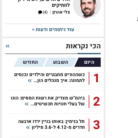
לוותיקים
|
צלי אהרון
(4)
עוד ניתוחים ודעות
הכי נקראות
היום
השבוע
החודש
1
כשההורים מתבגרים והילדים נכנסים
לתמונה: איך מנהלים הון...
2
ביהמ"ש מצדיק את רשות המסים: הונו
של בעלי חנויות תכשיטים...
3
תל בנימין: באותו בניין ירדו ארבעה
חדרים מ-4.12 ל-3.6 מיליון