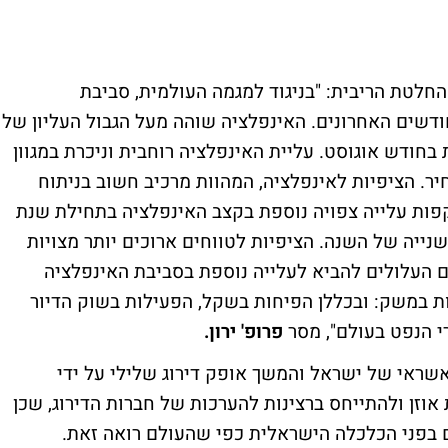
 החלטת הריבית: "בניגוד למגמה העולמית, סביבת
דשים האחרונים. האינפלציה שוהה מעל הגבול העליון של
בחודש אוגוסט. עליית האינפלציה רוחבית וניכרת במגוון
חיר. הציפיות לאינפלציה, המהוות מרכיב חשוב בניתוח
קפות עלייה צפויה נוספת בקצב האינפלציה בתחילת שנת
השנייה של השנה. הציפיות לטווחים ארוכים יותר מצויות
ים העלולים להביא לעלייה נוספת בסביבת האינפלציה
 במשק: ובכללן הפיחות בשקל, הפעילות בשוק הדיור
י הנפט בעולם", מסר
פרופ' ירון.
שראי של ישראל והמשך אופק דירוג שלילי על ידי
די'ס" ו-S&P. חשוב להטות אוזן ולהתייחס ברצינות להערכות של חברות הדירוג, שכן
 בפני הכלכלה הישראלית כפי שהעולם רואה זאת.