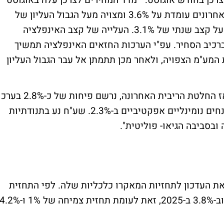
רכן בחודש אוגוסט: " מדד המחירים לצרכן עלה באוגוסט
ב-0.9% והאינפלציה בשנים-עשר החודשים האחרונים עומדת על 3.6% ומצויה מעל הגבול העליון של
היעד. בניכוי אנרגיה ופו"י האינפלציה עומדת על קצב שנתי של 3.1%. העלייה של קצב האינפלציה
ברכיב הסחיר. עפ"י הערכות החזאים האינפלציה תמשיך
2 גם על רקע עליית המע"מ הצפויה, ולאחר מכן תתמתן אל עבר הגבול העליון
בבנק ישראל התייחסו גם לפיחות בשקל: "מאז החלטת הריבית האחרונה, נרשם פיחות של כ-2.8%
של השקל מול הדולר ו-1.5% מול האירו ובמונחים נומינליים אפקטיביים ב-2.3%. שע"ח נע בתנודתיות
בסביבה הגיאו- פוליטית".
 העדכון לתחזיות המאקרו כלכליות שלה. לפי התחזית
המעודכנת התוצר צפוי לצמוח השנה ב-0.5% וב-3.8% ב-2025, זאת לעומת תחזית צמיחה של 1% ו-2%