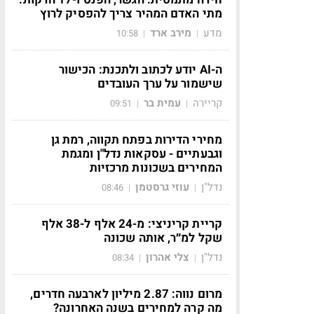
מתי האדם המהיר צריך להפסיק לרוץ
מדע
מירב ארד
10:58
|
|
ה-AI יודע לכתוב ולתכנת: הכישור
שישמור על ערך העובדים
קריירה
עמית בר
09:51
|
|
מחירי הדירות בפתח תקווה, רמת גן
וגבעתיים - עסקאות נדל"ן ומגמת
המחירים בשכונות מרכזיות
נדל"ן
עוזי גרסטמן
08:46
|
|
קריית קריניצי: מ-24 אלף ל-38 אלף
שקל למ״ר, אותה שכונה
נדל"ן
צלי אהרון
08:34
|
|
מרום נווה: 2.87 מיליון לארבעה חדרים,
מה קרה למחירים בשנה האחרונה?