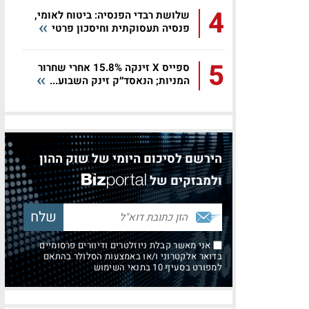
4
שלושת רבדי הפנסיה: ביטוח לאומי,
פנסיה תעסוקתית וחיסכון פרטי
5
ספייס X זינקה 15.8% אחרי שחרור
המניות; הנאסד״ק זינק השבוע...
הירשם לסיכום היומי של שוק ההון
ולמבזקים של
אני מאשר קבלת ניוזלטרים ודיוורים פרסומיים
בדואר אלקטרוני ו/או באמצעות הסלולר בהתאם
למפורט בסעיף 10 בתנאי השימוש