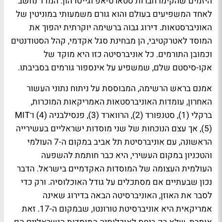
היזמים שהקימו חברות סטארט-אפ וגייסו הון. המדד נחשב
לאחד המשפיעים בעולם והוא גורם משמעותי במוניטין של
האוניברסטאות. דירוג גבוה ברשימה יוקרתית יהפוך את
המוסד לאטרקטיבי, הן מבחינת סגל אקדמי, קהל הסטודנטים
וכמובן התורמים. כל אוניברסיטה כזו היא מוקד של
אקו-סיסטם שלם, שמשפיע על אינספור גורמים בסביבתו.
אמנם בראש הרשימה, המבוססת על ניתוח נתוני העשור
האחרון, עומדות האוניברסטאות האמריקאות המוכרות,
ברקלי (1), סטנפורד (2), הרווארד (3), פנסילבניה (4) ו־MIT
(5), אך עצם הנוכחות של שני מוסדות ישראליים בעשירייה
הראשונה, עם אוניברסיטת תל אביב במקום ה-7 העולמי
והטכניון במקום העשירי, היא כבר חותמת להשפעה
העולמית העצומה של המוסדות האקדמיים בישראל. הדבר
נכון שבעתיים אם מסתכלים על גודל האוכלוסיה. ורק כדי
לסבר את האוזן, האוניברסיטה הבאה בדירוג שאינה
אמריקאית היא אוניברסיטת טורונטו, שבמקום ה-17. זאת