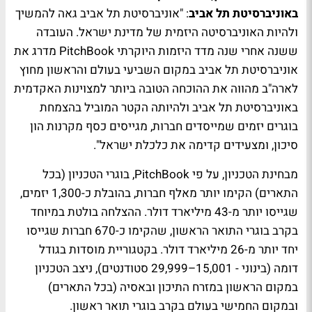
באוניברסיטת תל אביב
: "אוניברסיטת תל אביב גאה להמשיך
ולהיות האוניברסיטה היזמית של מדינת ישראל. העובדה
ששנה אחרי שנה מדד היזמות היוקרתי PitchBook מדרג את
אוניברסיטת תל אביב במקום השביעי בעולם והראשון מחוץ
לארה"ב מהווה את ההוכחה הטובה ביותר למצוינות האקדמית
באוניברסיטת תל אביב ולהיותה הקטר המוביל בהצמחת
בוגרים יזמים שמייסדים חברות, מגייסים כסף מקרנות הון
סיכון, ומצעידים קדימה את כלכלת ישראל".
מבחינת הטכניון, על פי PitchBook, בוגרי הטכניון (בכל
התארים) הקימו יותר מאלף חברות, בהובלת כ-1,300 יזמים,
שגייסו יותר מ-43 מיליארד דולר. ההצלחה בולטת במיוחד
בקרב בוגרי התואר הראשון, שהקימו כ-670 חברות שגייסו
יחד יותר מ-26 מיליארד דולר. בקטגוריית מוסדות בגודל
דומה (בינוני - 15,001–29,999 סטודנטים), ניצב הטכניון
במקום הראשון במזרח התיכון ובאסיה (בכל התארים)
ובמקום החמישי בעולם בקרב בוגרי תואר ראשון.