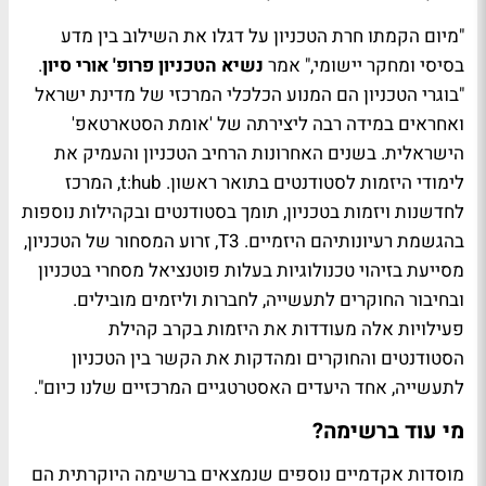
"מיום הקמתו חרת הטכניון על דגלו את השילוב בין מדע
בסיסי ומחקר יישומי," אמר
נשיא הטכניון פרופ' אורי סיון
.
"בוגרי הטכניון הם המנוע הכלכלי המרכזי של מדינת ישראל
ואחראים במידה רבה ליצירתה של 'אומת הסטארטאפ'
הישראלית. בשנים האחרונות הרחיב הטכניון והעמיק את
לימודי היזמות לסטודנטים בתואר ראשון. t:hub, המרכז
לחדשנות ויזמות בטכניון, תומך בסטודנטים ובקהילות נוספות
בהגשמת רעיונותיהם היזמיים. T3, זרוע המסחור של הטכניון,
מסייעת בזיהוי טכנולוגיות בעלות פוטנציאל מסחרי בטכניון
ובחיבור החוקרים לתעשייה, לחברות וליזמים מובילים.
פעילויות אלה מעודדות את היזמות בקרב קהילת
הסטודנטים והחוקרים ומהדקות את הקשר בין הטכניון
לתעשייה, אחד היעדים האסטרטגיים המרכזיים שלנו כיום".
מי עוד ברשימה?
מוסדות אקדמיים נוספים שנמצאים ברשימה היוקרתית הם