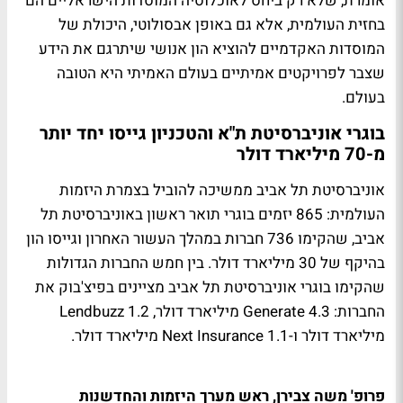
אומרת, שלא רק ביחס לאוכלוסיה המוסדות הישראליים הם
בחזית העולמית, אלא גם באופן אבסולוטי, היכולת של
המוסדות האקדמיים להוציא הון אנושי שיתרגם את הידע
שצבר לפרויקטים אמיתיים בעולם האמיתי היא הטובה
בעולם.
בוגרי אוניברסיטת ת"א והטכניון גייסו יחד יותר
מ-70 מיליארד דולר
אוניברסיטת תל אביב ממשיכה להוביל בצמרת היזמות
העולמית: 865 יזמים בוגרי תואר ראשון באוניברסיטת תל
אביב, שהקימו 736 חברות במהלך העשור האחרון וגייסו הון
בהיקף של 30 מיליארד דולר. בין חמש החברות הגדולות
שהקימו בוגרי אוניברסיטת תל אביב מציינים בפיצ'בוק את
החברות: Generate 4.3 מיליארד דולר, Lendbuzz 1.2
מיליארד דולר ו-Next Insurance 1.1 מיליארד דולר.
פרופ' משה צבירן, ראש מערך היזמות והחדשנות