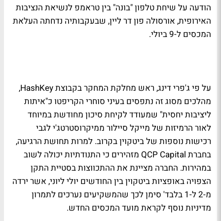
הודעה על שיחת טלפון "בונה" בין טראמפ לנשיאת הנציבות
האירופית, אורסולה פון דר ליין, שבעקבותיה נדחתה העלאת
המכסים ל-9 ביולי.
על פי ג'פרי דינג, ראש מחלקת המחקר בקבוצת HashKey,
מהלכים מסוג זה נתפסים בעיני סוחרי הקריפטו כ"איתות
ליציבות יחסית" שמעודד לקיחת סיכון מחודשת במיוחד
לאור הרמיזות של מייקל סיילור ממיקרוסטרטג'י לגבי
רכישות נוספות של ביטקוין בקרוב. למרות תחושת הרגיעה,
בחברת QCP Capital מזהירים כי התנודתיות יכולה לשוב
במהירות. החברה מציינת את ההתכווצות בסטיית התקן
הצפויה באופציות ביטקוין בין החודשים יולי ליוני, אשר ירדה
מ-2 ל-1 בלבד' סימן לכך שהמשקיעים נערכים לתמרון
מדיניות נוסף לקראת מועד המכסים החדש.