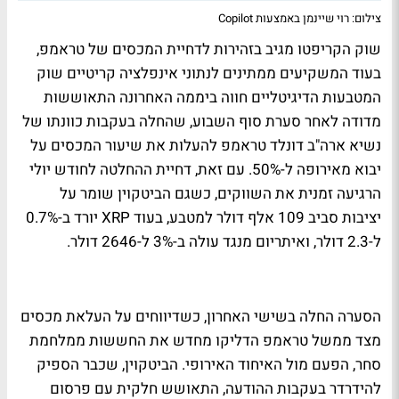
צילום: רוי שיינמן באמצעות Copilot
שוק הקריפטו מגיב בזהירות לדחיית המכסים של טראמפ,
בעוד המשקיעים ממתינים לנתוני אינפלציה קריטיים שוק
המטבעות הדיגיטליים חווה ביממה האחרונה התאוששות
מדודה לאחר סערת סוף השבוע, שהחלה בעקבות כוונתו של
נשיא ארה"ב דונלד טראמפ להעלות את שיעור המכסים על
יבוא מאירופה ל-50%. עם זאת, דחיית ההחלטה לחודש יולי
הרגיעה זמנית את השווקים, כשגם הביטקוין שומר על
יציבות סביב 109 אלף דולר למטבע, בעוד XRP יורד ב-0.7%
ל-2.3 דולר, ואיתריום מנגד עולה ב-3% ל-2646 דולר.
הסערה החלה בשישי האחרון, כשדיווחים על העלאת מכסים
מצד ממשל טראמפ הדליקו מחדש את החששות ממלחמת
סחר, הפעם מול האיחוד האירופי. הביטקוין, שכבר הספיק
להידרדר בעקבות ההודעה, התאושש חלקית עם פרסום