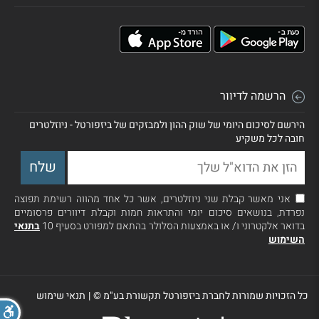
הרשמה לדיוור
הירשם לסיכום היומי של שוק ההון ולמבזקים של ביזפורטל - ניוזלטרים
חובה לכל משקיע
אני מאשר קבלת שני ניוזלטרים, אשר כל אחד מהווה רשימת תפוצה
נפרדת, בנושאים סיכום יומי והתראות חמות וקבלת דיוורים פרסומיים
בדואר אלקטרוני ו/ או באמצעות הסלולר בהתאם למפורט בסעיף 10
בתנאי
השימוש
כל הזכויות שמורות לחברת ביזפורטל תקשורת בע"מ ©
|
תנאי שימוש