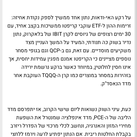
על רקע האי-ודאות, נתון אחד ממשיך לספק נקודת אחיזה:
זרימות ההון ל-ETF עוקבי קריפטו ממשיכות בקצב אחיד, עם
30 ימים רצופים של גיוסים לקרן IBIT של בלאקרוק, נתון
נדיר בשוק כה תנודתי, המעיד על המשך העניין מצד
משקיעים מוסדיים. עם זאת, גם ב-QCP וגם בגופי מסחר
נוספים מציינים כי הקריפטו אמנם מפגין עמידות יחסית, אך
אינו חסין לחלוטין, במיוחד כאשר ברקע נרשמת ירידה
בזהירות במסחר במוצרים כמו קרן ה-TQQQ העוקבת אחר
מדד הנאסד"ק.
כעת, עיני השוק נשואות ליום שישי הקרוב, אז יתפרסם מדד
הליבה של ה-PCE, מדד אינפלציה שמנטרל את השפעת
מחירי המזון והאנרגיה, ונחשב לכלי מרכזי של הפדרל ריזרב
בקבלת החלטות ריבית. אם הנתון יפתיע לרעה וירמז ללחצי