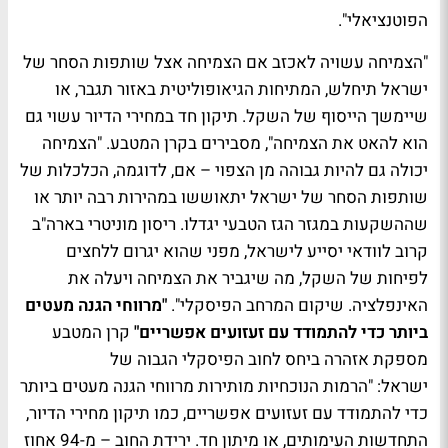
הפוטנציאלי".
"הצמיחה עשויה לאכזב אם הצמיחה אצל שותפות הסחר של
ישראל תיחלש, המתיחות הגיאופוליטית באזור תגבר, או
שיימשך הייסוף של השקל. תיקון חד במחירי הדיור עשוי גם
הוא להאט את הצמיחה", מסבירים בקרן המטבע. "הצמיחה
יכולה גם להיות גבוהה מן הצפוי – אם, לדוגמה, הכלכלות של
שותפות הסחר של ישראל יתאוששו במהירות רבה יותר או
שההשקעות במגזר הגז הטבעי יגדלו. ריסון מוניטרי בארה"ב
קרוב לוודאי יסייע לישראל, מפני שהוא יגרום ללחצים
לפיחות של השקל, מה שיגביר את הצמיחה ויעלה את
האינפלציה. שיקום המרחב הפיסקלי".
"מרווחי הגנה מעטים
ביותר כדי להתמודד עם זעזועים אפשריים"
קרן המטבע
מספקת אזהרה ביחס לחוב הפיסקלי הגבוה של
ישראל: "הרמות הנוכחיות מותירות מרווחי הגנה מעטים ביותר
כדי להתמודד עם זעזועים אפשריים, כמו תיקון מחירי הדיור,
התחדשות העימותים, או מיתון חד. ירידת החוב – מ-94 אחוז