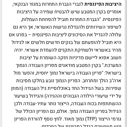
היציבות הפיננסית
לגברי הגברת התחרות במגזר הבנקאי,
אומרים בקרן המטבע שיש להבטיח שמירה על היציבות
הפיננסית. "הגברת התחרות תוביל להפחתת העמלות,
לשיפור השירותים ולהגדלת נגישות האשראי, אך היא גם
עלולה להגדיל את הסיכונים ליציבות הפיננסית – בפרט אם
היא תוביל להופעתם של בנקים חדשים חלשים או לגידול
מהיר באשראי ולשחיקת התקנים להעמדת אשראי. יהיה
חשוב אפוא ליישם מדיניות חזקה השומרת על יציבות
המערכת." בקרן המטבע מודאגים מפריון העבודה הנמוך
בישראל: "פריון העבודה בישראל נמוך יחסית, והפער מול
ארה"ב הולך ומתרחב. הפריון הנמוך נובע בחלקו מסיבות
שפירות: בשל הגידול החד באוכלוסיית גיל העבודה (המוזן
על ידי שיעורי הילודה הגבוהים וההגירה) והגידול בשיעור
ההשתתפות בכוח העבודה, הייצור נותר עתיר-עבודה ולכן
הגידול בפריון העבודה נמוך. אולם, גם הפריון הכולל של
גורמי הייצור (TFP) נמוך מאוד. לחץ נוסף להורדת הפריון
יגיע משיעורם הגדל במהירות של החרדים