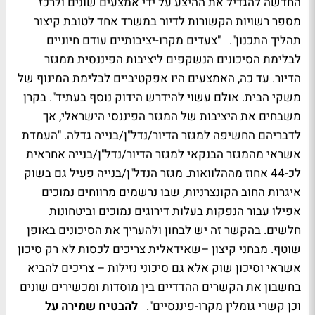
החדשה להגדיל את ההיצע על ידי אמצעים שונים ולרכז
מספר רשויות הקשורות לדיור במשרד אחד לטובת קיצור
תהליך התכנון". "צעדים מקרו-יציבותיים עודם חיוניים
לבלימת הסיכונים הנשקפים ליציבות הפיננסית ממגזר
הדיור. עד כה, האמצעים היו אפקטיביים לבלימת המינוף של
משקי הבית. אולם עשוי להידרש הידוק נוסף בעתיד". בקרן
משבחים את היציבות של המגזר הפיננסי הישראלי, אך
לדבריהם החשיפה למגזר הדיור/נדל"ן/בנייה גדלה. "העמדת
אשראי מהמגזר הבנקאי למגזר הדיור/נדל"ן/בנייה אחראית
לכ-44 אחוז מההלוואות. מגזר הנדל"ן/בנייה פעיל גם בשוק
איגרות החוב הקונצרניות, שבו נרשמים מרווחים נמוכים
אפילו עבור הנפקות בעלות דירוגים נמוכים וביטחונות
חלשים. בהקשר זה יש לבחון ולהעריך את הסיכונים באופן
שוטף. מבחני קיצון –שאידאלית צריכים לכסות לא רק סיכון
אשראי וסיכון שוק אלא גם סיכוני נזילות – צריכים להביא
בחשבון את הקשרים ההדדיים בין מוסדות ומכשירים שונים
וכן קשרי גומלין מקרו-פיננסיים".
להבטיח שמירה על