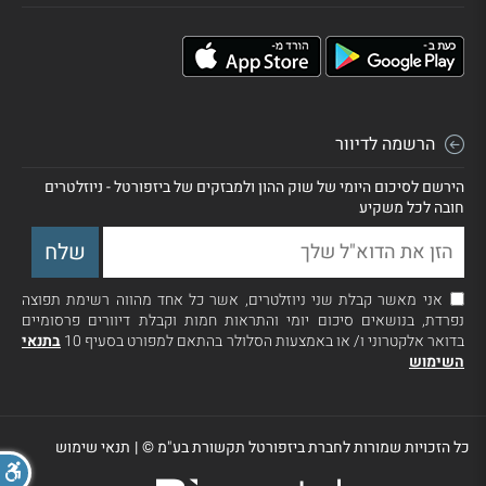
הרשמה לדיוור
הירשם לסיכום היומי של שוק ההון ולמבזקים של ביזפורטל - ניוזלטרים
חובה לכל משקיע
אני מאשר קבלת שני ניוזלטרים, אשר כל אחד מהווה רשימת תפוצה
נפרדת, בנושאים סיכום יומי והתראות חמות וקבלת דיוורים פרסומיים
בדואר אלקטרוני ו/ או באמצעות הסלולר בהתאם למפורט בסעיף 10
בתנאי
השימוש
כל הזכויות שמורות לחברת ביזפורטל תקשורת בע"מ ©
|
תנאי שימוש