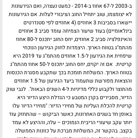
ב-2003 ל-67 אחוז ב-2014 - כמעט נעצרה, ואם הגירעונות
לא יצומצמו, שוב יתחיל החוב הציבורי לעלות. אם הגירעונות
יישארו בסביבות 3 אחוזים (4 אחוזים לפי סטנדרטים
בינלאומיים) בעוד שיעור הצמיחה עומד סביב 3 אחוזים
והאינפלציה סביב 2 אחוזים, יחס החוב יתכנס ל-80 אחוז
מהתמ"ג בטווח הארוך. היצמדות לחוק הגירעון הנוכחי
שיפחית את הגירעון ל-1.5 אחוזים מהתמ"ג עד 2019 היא
קריטית. אם זה יקוים, יחס החוב יתכנס ל-50 אחוז מהתמ"ג
בטווח הארוך. המשלחת תומכת בכך שתקבע מסגרת הכנסות
והוצאות מפורשת שתעמוד ביעד הגירעון של 1.5 אחוזים
מהתוצר ולקבוע כללי מדיניות ל-4 השנים הבאות". לגבי שוק
הדיור, מסבירים בקרן המטבע כי הגדלת היצע הדיור היא
קריטית להכלת העליות של מחירי הדיור: "מחירי הדיור עלו
באופן חד בשנים האחרונות, כאשר הביקוש – שהתחזק עוד
יותר עקב שיעורי הריבית הנמוכים – עלה, וההיצע לא עמד
בקצב. בהקשר זה, המשלחת מברכת על כוונות הממשלה