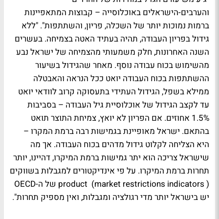
והערבים-הישראלים באוכלוסייה – קבוצות המתאפיינות
ברמות נמוכות יותר של השכלה, פריון, והשתתפות". "ללא
גידול בפריון העבודה, תהיה בעתיד האטה בצמיחה. בעשרים
השנה האחרונות, חלק משמעותי מהצמיחה של ישראל נבע
מהשימוש בכוח עבודה נוסף. מאחר שהגידול בשיעור
ההשתתפות בכוח העבודה יואט ככל הנראה והאבטלה
ממילא בשפל, הגידול העתידי בתעסוקה קרוב לוודאי יואט
עד לקצב הגידול של אוכלוסיית גיל העבודה – בסביבות
1.5% אחוזים. אם הפריון לא יואץ, צמיחת התוצר תואט
בהתאם. ישראל מאופיינת בגמישות רבה ברמת המקרו –
היא הצליחה לקלוט גידול מדהים בכוח העבודה. אך מה
שישראל צריכה הוא יתר גמישות ברמת המיקרו, דהיינו, יותר
תחרות ברמת המיקרו. על פי אינדיקטורים למגבלות בשווקים
( product (market restrictions indicators של ה-OECD
יש בישראל יותר מדי רגולציה ומגבלות, ואין מספיק תחרות".