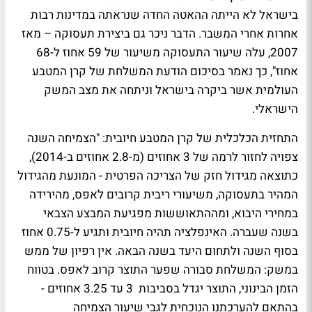
בישראל לא הייתה ההאטה החדה שנראתה במדינות רבות
אחרות אחרי המשבר. הדבר ניכר גם ביצירת תעסוקה – מאז
2007, עלה שיעור התעסוקה משיעור של 59 אחוז ל-68
אחוז", כך נאמר בסיכום הודעת המשלחת של קרן המטבע
העולמית אשר ביקרה בישראל וניתחה את מצב המשק
הישראלי.
התחזית הכלכלית של קרן המטבע חיובית: "הצמיחה השנה
צפויה לחזור לרמה של 3 אחוזים (מ-2.8 אחוזים ב-2014),
כתוצאה מגידול חזק של הצריכה הפרטית - המונעת מהגידול
המהיר בתעסוקה, משיעורי ריבית קרובים לאפס, מהירידה
במחירי היבוא, ומההתאוששות מפגיעת המבצע הצבאי
בשנה שעברה. האינפלציה תהיה חיובית ותגיע ל-0.75 אחוז
בסוף השנה ולתחום היעד בשנה הבאה. אין רפיון של ממש
במשק: המשלחת סבורה שפער התוצר קרוב לאפס. בטווח
הזמן הבינוני, התוצר יגדל בסביבות 3 עד 3.25 אחוזים -
בהתאם להערכתנו הנוכחית לגבי שיעור הצמיחה