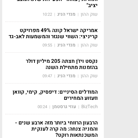
יציב"
שוק ההון
מנדי הניג
10:22
|
|
אמריקה ישראל קונה 49% מפרויקט
קריניצי: השווי שנגזר והמשמעות לאב-גד
שוק ההון
מנדי הניג
09:55
|
|
נקסט ויז'ן חצתה 205 מיליון דולר
בהזמנות מתחילת השנה
שוק ההון
מנדי הניג
09:47
|
|
המודלים הסיניים: דיפסיק, קימי, קוואן
וזעזוע המחירים
BizTech
עוזי גרסטמן
00:24
|
|
הרבעון הרווחי ביותר מזה ארבע שנים -
והמניה צנחה: מה קרה לענקית
המשכנתאות רוקט?