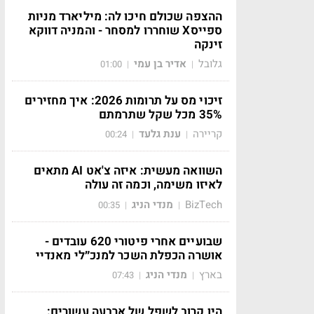
ההצפה שכולם חיכו לה: מיליארד מניות
ספייסX שוחררו למסחר - והמניה דווקא
זינקה
גלובל
אדיר בן עמי
01:00
|
|
זיכוי מס על תרומות 2026: איך מחזירים
35% מכל שקל שתרמתם
קריירה
ענת גלעד
00:24
|
|
השוואה מעשית: איזה צ'אט AI מתאים
לאיזו משימה, וכמה זה עולה
BizTech
מנדי הניג
00:35
|
|
שבועיים אחרי פיטורי 620 עובדים -
אושרה הכפלת השכר למנכ״לי מאנדיי
בארץ
מנדי הניג
07:43
|
|
הין קרוב לשפל של ארבעה עשורים: