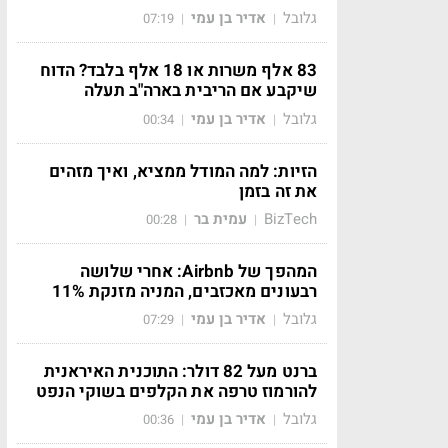
גלובל
אדיר בן עמי
07:19
|
|
83 אלף משרות או 18 אלף בלבד? הדוח
שיקבע אם הריבית בארה"ב תעלה
גלובל
אדיר בן עמי
00:34
|
|
הזיות: למה המודל ממציא, ואיך מזהים
את זה בזמן
BizTech
עמית בר
00:28
|
|
המהפך של Airbnb: אחרי שלושה
רבעונים מאכזבים, המניה מזנקת 11%
גלובל
אדיר בן עמי
07:29
|
|
ברנט מעל 82 דולר: התוכנית האיראנית
להורמוז טרפה את הקלפים בשוקי הנפט
גלובל
אדיר בן עמי
00:36
|
|