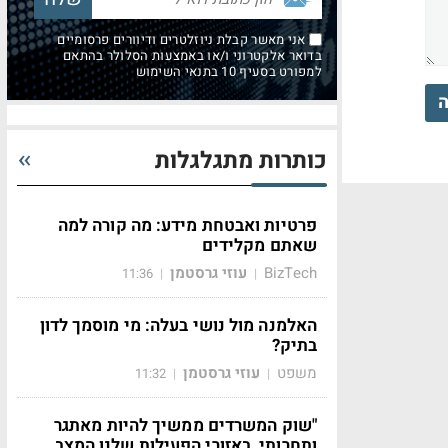
אני מאשר קבלת ניוזלטרים ודיוורים פרסומיים
בדואר אלקטרוני ו/או באמצעות הסלולר בהתאם
למפורט בסעיף 10 בתנאי השימוש
ה
כותרות מתגלגלות
פרטיות ואבטחת מידע: מה קורה למה
שאתם מקלידים
BizTech
עוזי גרסטמן
11:36
|
|
האלמנה מול נושי בעלה: מי מוסמך לדון
בתיק?
משפט
עוזי גרסטמן
11:32
|
|
"שוק המשרדים ממשיך להיות מאתגר
ותחרותי, באזורי הפעילות שלנו המצב