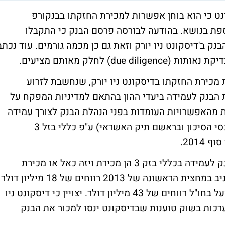
ט כי הוא בוחן אפשרות למכירת החזקתו בבנקורפ
וספת בנושא. בהודעה לבורסה פרסם הבנק כי התקבלו
ק ב'דיסקונט ניו יורק וזאת גם כן מכמה גורמים. עוד נכתב
d) לחלק מאותם מציעים.
 מכירת החזקתו בדיסקונט ניו יורק, שנחשבת לזרוע
 הבנק לעמידה ביעדי ההון בהתאם למדיניות המפקח על
חת מהאפשרויות העומדות בפני הנהלת הבנק לצורך עמידה
ביחס הלימות ההון (היחס בין ההון העצמי לנכסי הסיכון ובראשם תיק האשראי) ע"פ כללי בזל 3
אפשרויות נוספות שעומדות בפני הנהלת הבנק לעמידה בכללי בזק 3 הן מכירת ויזה כאל או מכירת
ההחזקות בבנק מרכנתיל. דיסקונט ניו יורק הניב במחצית הראשונה של 2013 רווחים של 18 מיליון דולר
ובשנת 2012 רשם הבנק הישראלי הגדול הפועל בחו"ל רווחים של 43 מיליון דולר. יצויין כי דיסקונט ניו
יליון דולר וכי ההערכות בשוק טוענות שבדיסקונט ינסו למכור את הבנק