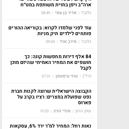
ארה״ב ויפן בחזית משותפת במט״ח
גלובל
אדיר בן עמי
08:49
|
|
עוד לפני שלמדו לקרוא: בקוריאה ההורים
פותחים לילדים תיק מניות
גלובל
מירב ארד
09:04
|
|
84 אלף דירות מחפשות קונה: כך
חושפים את המחיר האמיתי שהיזם מוכן
לקבל
נדל"ן
עוזי גרסטמן
07:31
|
|
הקבוצה הישראלית שרוצה לקנות חברת
נפט שפועלת במצרים: רציו בקרב על
פארוס
שוק ההון
מנדי הניג
10:53
|
|
נאות רחל: המחיר למ"ר ירד 6%, עסקאות