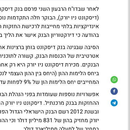
לאחר שבדו"ח הרבעון השני פרסם בנק דיסקונ
(דיסקונט ניו יורק), הבוקר חלה התקדמות נ
אינדיקציות בלתי מחייבות לרכישת החזקות הבנ
בהודעה כי דירקטוריון הבנק אישר את הליך בדיקת נאותות (ue diligence
הסיבה שבגינה בנק דיסקונט בוחן ברצינות את
אטרטיבית של הכנסות הבנק, קשורה לתוכנית
הבנקים. מכירת דיסקונט ניו יורק היא רק א
המחייבים יחס הלימות הון של 9% לפחות עד סוף 2014.
יורק מחזיק בהון של 831 מ
במחיר של למעלה ממיליארד דולר.