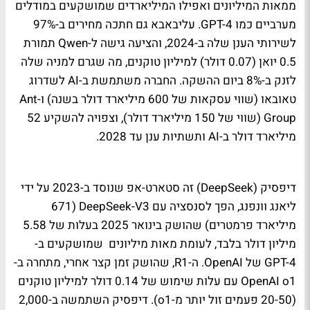
ממאות המיליונים ואפילו המיליארדים שמושקעים במודלים
מערביים כמו GPT-4. עליבאבא גם חתכה מחירים ב-97%
לשירותי הענן שלה ב-2024, והציעה גישה ל-Qwen תמורת
0.5 יואן (0.07 דולר) למיליון טוקנים, מה שגרם למניה שלה
לזנק ב-8% ביום ההשקה. החברה משתמשת ב-AI לשדרוג
טאובאו (שווי עסקאות של 600 מיליארד דולר בשנה) ו-Ant
Group (שווי של 150 מיליארד דולר), וצפויה להשקיע 52
מיליארד דולר ב-AI ותשתיות ענן עד 2028.
דיפסיק (DeepSeek) זה סטארט-אפ שנוסד ב-2023 על ידי
ליאנג וונפנג, הפך לסנסציה עם DeepSeek-V3 (671
מיליארד פרמטרים) שהושק בינואר 2025 בעלות של 5.58
מיליון דולר בלבד, לעומת מאות מיליונים שמושקעים ב-
GPT-4 של OpenAI. ה-R1, שהושק זמן קצר אחרי, מתחרה ב-
OpenAI o1 עם עלות שימוש של 0.14 דולר למיליון טוקנים
(20-50 פעמים זול יותר מ-o1). דיפסיק השתמשה ב-2,000