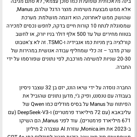
בינה מלאכותית שפועלת כמו סוכן עצמאי, לא סתם מגיבה
אלא ממש מבצעת משימות. מוצר הדגל שלהם, Manus,
שהושק ממש לאחרונה, הוא דוגמה מושלמת: מערכת
שמסוגלת לנתח 10 קורות חיים בדקה, לחפש נכסים למכירה
בטווח מחירים של עד 500 אלף דולר בניו יורק, או לחשב
קורלציה בין מניות כמו אנבידיה ו-TSMC. זה לא צ'אטבוט
שרק מדבר – זה כלי שמחליף עבודה אנושית במהירות של
20-30 שניות למשימה מורכבת, לפי נתונים שפורסמו על ידי
החברה.
החברה נוסדה על ידי שיאו הונג, יזם בן 32 שצבר ניסיון
בעבודה עם טנסנט, ופיק ג'י, מדען נתונים שהוביל את
הפיתוח של Manus על בסיס מודלים כמו Qwen של
עליבאבא (עם 72 מיליארד פרמטרים) ו-DeepSeek-V3 (עם
671 מיליארד פרמטרים). עוד לפני Manus, הם השיקו
ב-2023 את Monica.im, עוזרת AI שצברה 2 מיליון