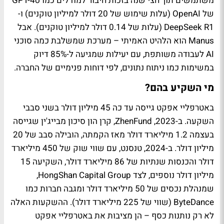
משתמשים תוך חצי שנה בזכות חיבור למודלים כמו GPT-4o
של OpenAI (עלות שימוש של 20 דולר למיליון טוקנים) ו-
DeepSeek R1 (עלות של 0.14 דולר למיליון טוקנים). אבל
Manus הוא הלהיט האמיתי – מערכת שמשלבת כמה סוכני
AI לעבודה משותפת, עם יעילות שמגיעה ל-85% דיוק
במשימות כמו ניתוח נתונים, לפי דוחות פנימיים של החברה.
מי השקיע בהם?
באטרפליי אפקט גייסה עד כה 45 מיליון דולר בשני סבבי
השקעה. ב-2023, ZhenFund, קרן הון סיכון מבייג'ין שגייסה
בעצמה 1.2 מיליארד דולר מאז הקמתה, הובילה סבב של 20
מיליון דולר. ב-2024, טנסנט, עם שווי שוק של 450 מיליארד
דולר והכנסות שנתיות של 86 מיליארד דולר, השקיעה 15
מיליון דולר נוספים, לצד HongShan Capital Group,
שמנהלת נכסים של 50 מיליארד דולר ומגבה חברות כמו
ByteDance (שווי של 225 מיליארד דולר). ההשקעות האלה
לא רק נותנות כסף – הן מציבות את באטרפליי אפקט