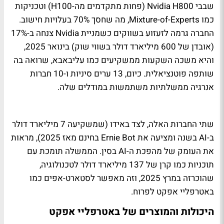
שבבי Nvidia H800 (פחות מתקדמים מה-H100) וטכניקות
כמו Mixture-of-Experts, מה שחסך 70% בעלויות חישוב.
החברה גרמה לזעזוע בשווקים כשמניית Nvidia צנחה ב-17%
(אובדן של 600 מיליארד דולר בשווי שוק) בינואר 2025,
והיא משכה השקעות ממשקיעים כמו עליבאבא, שרואה בה
שותפה פוטנציאלית. כיום, 13 ערים סיניות ו-10 חברות
אנרגיה ממשלתיות משתמשות במודלים שלה.
שתי החברות האלה, לצד באידו (שמשקיעה 7 מיליארד דולר
ב-AI בשנה ומציעה את Ernie Bot בחינם מאז 2025), מראות
את העומק של מהפכת ה-AI בסין. הממשלה תומכת עם
תוכניות כמו קרן של 137 מיליארד דולר לטכנולוגיה,
שהוכרזה במרץ 2025, וזה מאפשר לסטארט-אפים כמו
באטרפליי אפקט לפרוח.
היכולות והמוצרים של באטרפליי אפקט