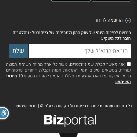
הרשמה לדיוור
הירשם לסיכום היומי של שוק ההון ולמבזקים של ביזפורטל - ניוזלטרים
חובה לכל משקיע
אני מאשר קבלת שני ניוזלטרים, אשר כל אחד מהווה רשימת תפוצה
נפרדת, בנושאים סיכום יומי והתראות חמות וקבלת דיוורים פרסומיים
בדואר אלקטרוני ו/ או באמצעות הסלולר בהתאם למפורט בסעיף 10
בתנאי
השימוש
כל הזכויות שמורות לחברת ביזפורטל תקשורת בע"מ ©
|
תנאי שימוש