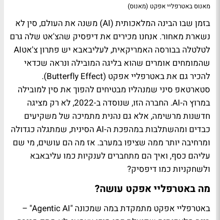
מאנוס באטרפליי אפקט (מאנוס)
בזמן שבו הבינה המלאכותית (AI) משנה את העולם, סין לא
נשארת מאחור. אנחנו מכירים את דיפסיק שהצ'אט שלה גרם
לטלטלה בבורסה האמריקאית, לעליבאבא יש פתרון צ'אטAI
שהמומחים אומרים שהוא בליגה המובילה ונראה שכדאי
להכיר גם את באטרפליי אפקט (Butterfly Effect).
סטארטאפ סיני שמנהליו מבטיחים להפוך את סין למובילה
במרוץ ה-AI. החברה הזו, שנוסדה ב-2022, לא רק מציגה
חדשנות מרשימה, אלא גם נהנית מתמיכה של משקיעים
כבדים ומהשתלבות במהפכת ה-AI הסינית, שמתגלה כגדולה
ומרחיבה יותר ממה שציפו במערב. אז מה הם עושים, מי שם
עליהם כסף, ואיך הם מתחברים לענקיות כמו עליבאבא
ולשחקניות כמו דיפסיק?
מה באטרפליי אפקט עושה?
באטרפליי אפקט מתמקדת במה שמכונה "Agentic AI" –