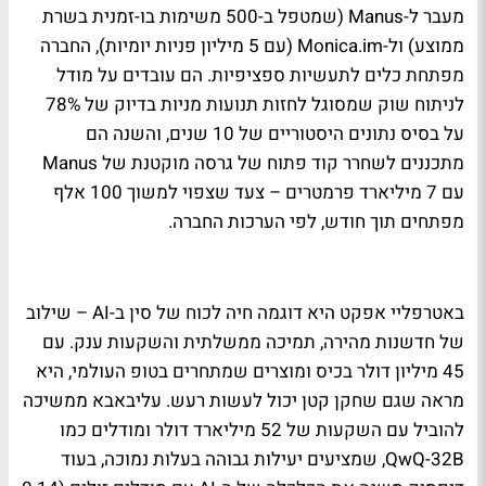
מעבר ל-Manus (שמטפל ב-500 משימות בו-זמנית בשרת
ממוצע) ול-Monica.im (עם 5 מיליון פניות יומיות), החברה
מפתחת כלים לתעשיות ספציפיות. הם עובדים על מודל
לניתוח שוק שמסוגל לחזות תנועות מניות בדיוק של 78%
על בסיס נתונים היסטוריים של 10 שנים, והשנה הם
מתכננים לשחרר קוד פתוח של גרסה מוקטנת של Manus
עם 7 מיליארד פרמטרים – צעד שצפוי למשוך 100 אלף
מפתחים תוך חודש, לפי הערכות החברה.
באטרפליי אפקט היא דוגמה חיה לכוח של סין ב-AI – שילוב
של חדשנות מהירה, תמיכה ממשלתית והשקעות ענק. עם
45 מיליון דולר בכיס ומוצרים שמתחרים בטופ העולמי, היא
מראה שגם שחקן קטן יכול לעשות רעש. עליבאבא ממשיכה
להוביל עם השקעות של 52 מיליארד דולר ומודלים כמו
QwQ-32B, שמציעים יעילות גבוהה בעלות נמוכה, בעוד