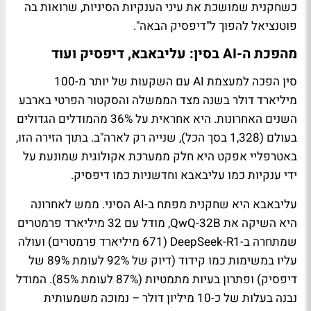
כשחקנית שמושכת את עיני הענקיות הסיניות, שרואות בה
פוטנציאל להפוך ל"דיפסיק הבאה".
מהפכת ה-AI בסין: עליבאבא, דיפסיק ועוד
סין הפכה למעצמת AI עם השקעות של יותר מ-100
מיליארד דולר בשנה מצד הממשלה והסקטור הפרטי בארבע
השנים האחרונות. היא אחראית על 36% מהמודלים הגדולים
בעולם (1,328 בסך הכל), שנייה רק לארה"ב. בתוך הזירה הזו,
באטרפליי אפקט היא חלק ממערכת אקולוגית שמונעת על
ידי ענקיות כמו עליבאבא וחדשניות כמו דיפסיק.
עליבאבא היא שחקנית מפתח ב-AI הסיני. ממש לאחרונה
היא השיקה את QwQ-32B, מודל עם 32 מיליארד פרמטרים
שמתחרה ב-DeepSeek-R1 (671 מיליארד פרמטרים) ועולה
עליו במשימות כמו קידוד (דיוק של 92% לעומת 89% של
דיפסיק) ופתרון בעיות מתמטיות (87% לעומת 85%). המודל
נבנה בעלות של כ-10 מיליון דולר – נמוכה משמעותית