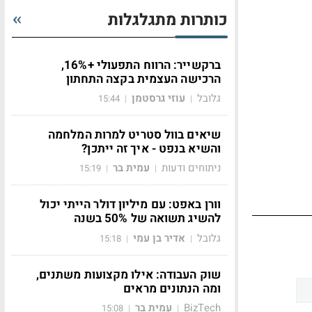
כותרות מתגלגלות
ברקשייר: הרווח התפעולי +16%,
הרכישה העצמית בקצה התחתון
גלובל
עוזי גרסטמן
15:44
|
|
שיאים בוול סטריט למרות המלחמה
והשיא בנפט - איך זה ייתכן?
ניתוחים ודעות
עמית בר
15:19
|
|
וורן באפט: עם מיליון דולר הייתי יכול
להשיג תשואה של 50% בשנה
גלובל
אדיר בן עמי
15:18
|
|
שוק העבודה: אילו מקצועות משתנים,
ומה הנתונים מראים
BizTech
עמית בר
15:08
|
|