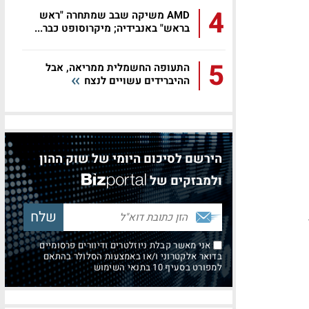
4
AMD משיקה שבב שמתחרה "ראש
בראש" באנבידיה; מיקרוסופט כבר...
5
התעופה החשמלית ממריאה, אבל
ההיברידים עשויים לנצח
הירשם לסיכום היומי של שוק ההון
ולמבזקים של
אני מאשר קבלת ניוזלטרים ודיוורים פרסומיים
בדואר אלקטרוני ו/או באמצעות הסלולר בהתאם
למפורט בסעיף 10 בתנאי השימוש