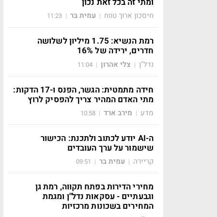
ומתי זה בכל זאת נכון
חיסכון ארוך טווח
עמית בר
11:23
|
|
רמת הנשיא: 1.75 מיליון לשלושה
חדרים, ירידה של 16%
נדל"ן
צלי אהרון
11:04
|
|
חידה מתמטית: הגשר, הפנס ו-17 הדקות:
מתי האדם המהיר צריך להפסיק לרוץ
מדע
מירב ארד
10:58
|
|
ה-AI יודע לכתוב ולתכנת: הכישור
שישמור על ערך העובדים
קריירה
עמית בר
09:51
|
|
מחירי הדירות בפתח תקווה, רמת גן
וגבעתיים - עסקאות נדל"ן ומגמת
המחירים בשכונות מרכזיות