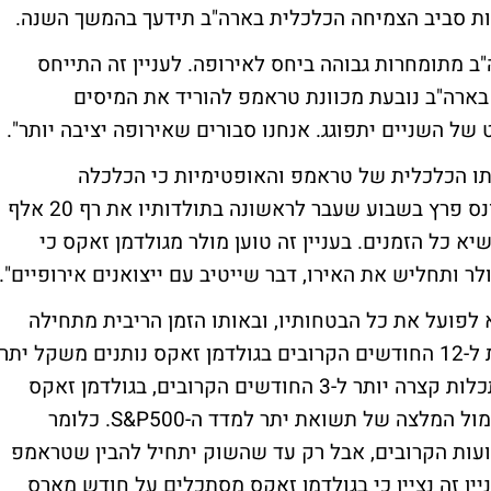
ות סביב הצמיחה הכלכלית בארה"ב תידעך בהמשך השנה.
ב מתומחרות גבוהה ביחס לאירופה. לעניין זה התייחס
בארה"ב נובעת מכוונת טראמפ להוריד את המיסים
 השניים יתפוגג. אנחנו סבורים שאירופה יציבה יותר".
ותו הכלכלית של טראמפ והאופטימיות כי הכלכלה
האמריקאית תציג צמיחה השנה, מדד הדאו ג'ונס פרץ בשבוע שעבר לראשונה בתולדותיו את רף 20 אלף
גם מדד ה-S&P 500 העפיל לשיא כל הזמנים. בעניין זה טוען מולר מגולדמן זאקס כי
 ותחליש את האירו, דבר שייטיב עם ייצואנים אירופיים".
 לפועל את כל הבטחותיו, ובאותו הזמן הריבית מתחילה
לטפס ותימחור השוק גובה מאוד". בהסתכלות ל-12 החודשים הקרובים בגולדמן זאקס נותנים משקל יתר
לאירופה ומשקל חסר לוול סטריט אבל בהסתכלות קצרה יותר ל-3 החודשים הקרובים, בגולדמן זאקס
דווקא נותנים המלצת 'ניטרלי' למדד האירופי מול המלצה של תשואת יתר למדד ה-S&P500. כלומר
עות הקרובים, אבל רק עד שהשוק יתחיל להבין שטראמפ
ין זה נציין כי בגולדמן זאקס מסתכלים על חודש מארס