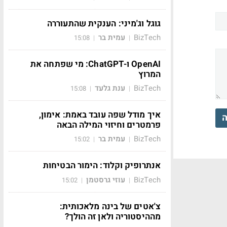
גוגל וג'מיני: הענקית שהתעוררה
BizTech
עמית בר
15:08
|
|
OpenAI ו-ChatGPT: מי שפתחה את
המרוץ
BizTech
ענת גלעד
15:08
|
|
איך מודל שפה עובד באמת: אימון,
ה
פרמטרים וחיזוי המילה הבאה
BizTech
עמית בר
15:02
|
|
אנתרופיק וקלוד: הימור הבטיחות
BizTech
עוזי גרסטמן
15:02
|
|
צ'אטים של בינה מלאכותית:
מההיסטוריה ולאן זה הולך?