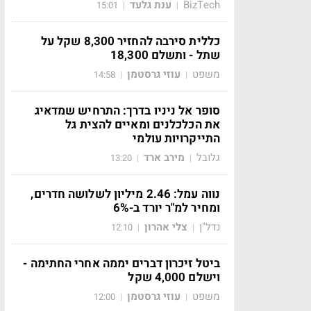
BizTech
ענת גלעד
15:01
|
|
כללית סירבה להחזיר 8,300 שקל על
שתל - ותשלם 18,300
משפט
עוזי גרסטמן
14:58
|
|
סופר אל ניניו בדרך: התרחיש שמדאיג
את הכלכלנים ומאיים להצית גל
התייקרויות עולמי
גלובל
מירב ארד
13:20
|
|
נווה עמל: 2.46 מיליון לשלושה חדרים,
ומחיר למ"ר יורד ב-6%
נדל"ן
צלי אהרון
12:10
|
|
ביטל זיכרון דברים יממה אחרי החתימה -
וישלם 4,000 שקל
משפט
עוזי גרסטמן
12:00
|
|