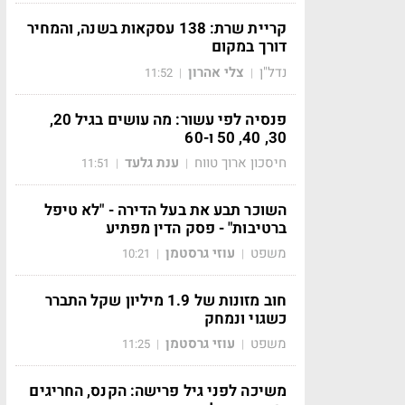
קריית שרת: 138 עסקאות בשנה, והמחיר
דורך במקום
נדל"ן
צלי אהרון
11:52
|
|
פנסיה לפי עשור: מה עושים בגיל 20,
30, 40, 50 ו-60
חיסכון ארוך טווח
ענת גלעד
11:51
|
|
השוכר תבע את בעל הדירה - "לא טיפל
ברטיבות" - פסק הדין מפתיע
משפט
עוזי גרסטמן
10:21
|
|
חוב מזונות של 1.9 מיליון שקל התברר
כשגוי ונמחק
משפט
עוזי גרסטמן
11:25
|
|
משיכה לפני גיל פרישה: הקנס, החריגים