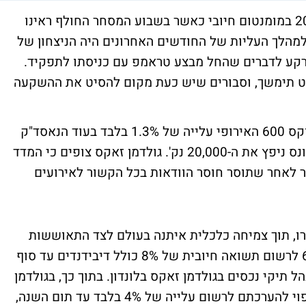
המדדים המובילים בוול סטריט פתחו את 2017 במומנטום חיובי כאשר בשבוע המסחר החולף ראינו
מהלך העליות של החודשים האחרונים היה הניצחון של
רקע לדברים שהחל מבצע טראמפ עם כניסתו לתפקיד.
יט תימשך, וסבורים שיש כעת מקום להסיט את ההשקעה
מתחילת השנה הנוכחית רשם מדד היורו סטוקס 600 האירופי עלייה של 1.3% בלבד בעוד הנאסד"ק
זינק מעל 5%, ה-S&P500 עלה 2.5% והדאו ג'ונס ניפץ את ה-20,000 נק'. גולדמן זאקס צופים כי המדד
 לאחר שתוסר חוסר הוודאות בכל הקשור לאירועים
רו, תוך צמיחה כלכלית איתנה בעולם לצד התאוששות
מחירי הנפט תוביל את מדד היורו סטוקס 600 לרשום תשואה חיובית של 8% כולל דיבידנדים עד סוף
ל תיקי נכסים בגולדמן זאקס בלונדון. בתוך כך, בגולדמן
זאקס צנועים יותר לגבי מדד ה-S&P 500 שצפוי להערכתם לרשום עלייה של 4% בלבד עד תום השנה,