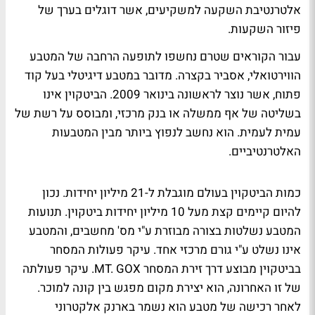
אלטרנטיבת השקעה למשקיעים, אשר דוגלים בערך של
פיזור השקעות.
עבור הקוראים שטרם נחשפו לתופעה הרחבה של המטבע
הווירטואלי, אסביר בקצרה. מדובר במטבע דיגיטלי בעל קוד
פתוח, אשר נוצר לראשונה בינואר 2009. הביטקוין אינו
בשליטה של אף ממשלה או בנק מרכזי, ומבוסס על רשת של
עמית לעמית. הוא נחשב לנפוץ ביותר מבין המטבעות
האלטרנטיביים.
כמות הביטקוין בעולם מוגבלת ל-21 מיליון יחידות. נכון
להיום קיימים קצת מעל 10 מיליון יחידות ביטקוין. תנועות
המטבע נשלטות בצורה מבוזרת ע"י מס' מחשבים, והמטבע
אינו נשלט ע"י גורם מרכזי אחד. עיקר פעולות המסחר
בביטקוין מבוצע דרך זירת המסחר MT. GOX. עיקר פעולתה
של זו האחרונה, הוא יצירת מקום מפגש בין קונה למוכר.
לאחר רכישה של מטבע הוא נשמר בארנק אלקטרוני