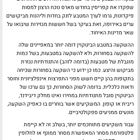
שפקדו את קפריסין בחודש מארס נוכח הרצון למסות
פיקדונות, גרמו לערך המטבע לזנק בחדות וליהנות מביקושים
ערים באירופה, זאת בעיקר בשל חששות מגזירות שיבואו על
שאר מדינות האיחוד.
ההשקעה במטבע הביטקוין דומה יותר במאפיינים שלה
להשקעה בסחורות, ולא להשקעה במטבעות, בשל כמות
מוגבלת של מטבעות (בדומה לזהב) והתנודתיות נגזרת
מביקוש והיצע. כמו כן ידוע כי השקעה בסחורות שכיחה
בתקופות בהן קיים חשש מפני התפרצות אינפלציונית וחוסר
ודאות כלכלית. בדומה לשוק הסחורות, כך גם ערכו של
הביטקוין סובל מתנודתיות במחירו ואינו מחלק דיבידנד,
ריבית או קופון. המשקיעים אשר בוחרים בו כאפיק השקעה,
מונעים ממניעים ספקולטיביים.
עבור משקיעים מתוחכמים יותר, בשלב זה לא קיימת
פלטפורמת מסחר המאפשרת מסחר ממונף או לחלופין