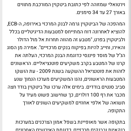
וירטואלי שמזוהה לפי כתובת ביטקוין המורכבת מתווים
באורך 27 עד 34 סימנים.
המהפכה של הביטקוין גרמה לבנק המרכזי באירופה, ה-ECB,
להוציא לאחרונה דוח המתייחס למטבעות הדיגיטליים בכלל
ולביטקוין בפרט, "מטבע זה מהווה תחרות אל מול הדולר
והאירו, וחייב להיות בפיקוח בנקים מרכזיים". אמירה מן הסוג
הנ"ל של מוסד פיננסי כדוגמת הבנק המרכזי, העלתה את
קרנו של המטבע בקרב משקיעים פוטנציאליים. הראשונים
לזהות את פוטנציאל ההשקעה בשנת 2009 - עת הושקו
המטבעות הראשונים, נהנו המשקיעים מערכו הנמוך שנע
סביב סנטים בודדים. בימים אלה ערכו של ביטקוין בודד חצה
מכבר את רף 100 דולרים, כך שחישוב פשוט מעיד על
תשואה של אלפי אחוזים למשקיעים השונים לאורך
התקופה.
בתקופה אשר מאופיינת בשפל אמון הצרכנים במערכות
בנקאיות ובבנקים מרכזיים, כדוגמת האירועים האחרונים