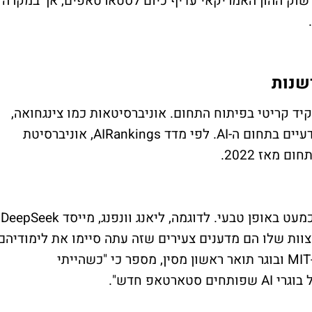
ם שוק ההון האמריקאי עדיף כיום לסטארטאפים, אך במקרה
שנות
ד קריטי בפיתוח התחום. אוניברסיטאות כמו צינגחואה,
פקין וג'ג'יאנג מובילות במספר הפרסומים המדעיים בתחום ה-AI. לפי מדד AIRankings, אוניברסיטת
מאז 2022.
החיבור בין האקדמיה לתעש
 הצוות שלו הם מדענים צעירים שזה עתה סיימו את לימודיהם
במוסדות עילית. ג'יימס ליו, כיום דוקטורנט ב-MIT ובוגר תואר ראשון מסין, מספר כי "כשהייתי
טאפ חדש".