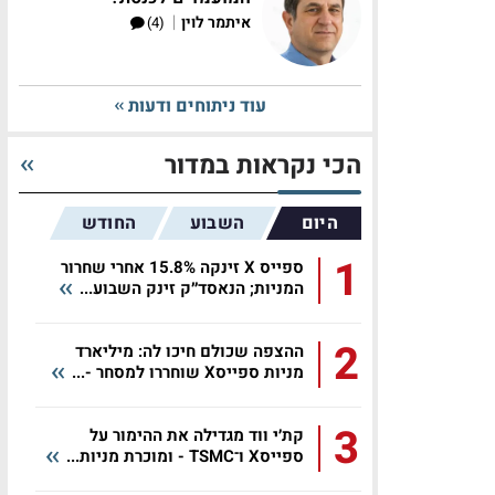
|
איתמר לוין
(4)
עוד ניתוחים ודעות
הכי נקראות במדור
היום
השבוע
החודש
1
ספייס X זינקה 15.8% אחרי שחרור
המניות; הנאסד״ק זינק השבוע...
2
ההצפה שכולם חיכו לה: מיליארד
מניות ספייסX שוחררו למסחר -...
3
קת׳י ווד מגדילה את ההימור על
ספייסX ו־TSMC - ומוכרת מניות...