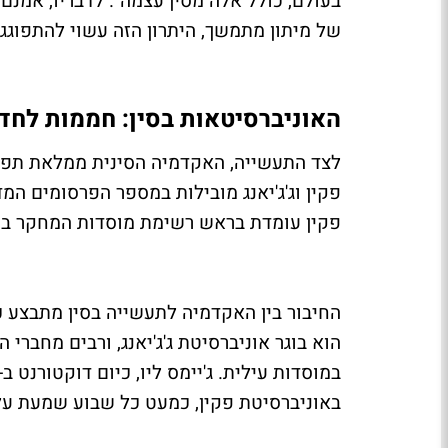
בעולם, כולל אלה מסין עצמה". לדבריו, אמנ
של מיתון מתמשך, היתרון הזה עשוי להתפוגג.
האוניברסיטאות בסין: חממות לחד
לצד התעשייה, האקדמיה הסינית ממלאת תפקי
פקין עומדת בראש רשימת מוסדות המחקר בתחום 
הוא בוגר אוניברסיטת ג'ג'יאנג, ורבים מחברי
באוניברסיטת פקין, כמעט כל שבוע שמעת על בוגרי AI שפותחים סטאר