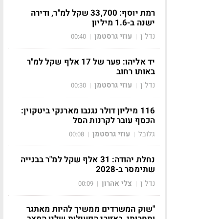
רמת יוסף: 33,700 שקל למ"ר, ודירה
ישנה ב-1.6 מיליון
נדל"ן
עוזי גרסטמן
00:40
|
|
יד אליהו: פער של 17 אלף שקל למ"ר
באותו רחוב
נדל"ן
עוזי גרסטמן
00:30
|
|
116 מיליון דולר נגנבו מארנקי ביטקוין:
הכסף עובר לקרנות הסל
גלובל
עוזי גרסטמן
00:08
|
|
נחלת יהודה: 31 אלף שקל למ"ר בבנייה
שתימסר ב-2028
נדל"ן
צלי אהרון
00:09
|
|
"שוק המשרדים ממשיך להיות מאתגר
ותחרותי, באזורי הפעילות שלנו המצב