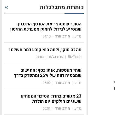
כותרות מתגלגלות
הסוכר שמסתיר את הסרטן: המנגנון
שמסייע לגידול לחמוק ממערכת החיסון
מדע
מירב ארד
04:10
|
|
מה זה טוקן, ולמה הוא קובע כמה תשלמו
BizTech
ענת גלעד
01:03
|
|
שתי מעטפות, אותו כסף: החישוב
שמבטיח רווח של 25% ומתפרק בדרך
ייה בסין מתבצע כמעט באופן טבעי. לדוגמה, ליאנג וונפנג, מייסד DeepSeek,
מדע
מירב ארד
05:02
|
|
23 אנשים בחדר: הסיכוי המפתיע
ששניים חולקים יום הולדת
מדע
מירב ארד
00:51
|
|