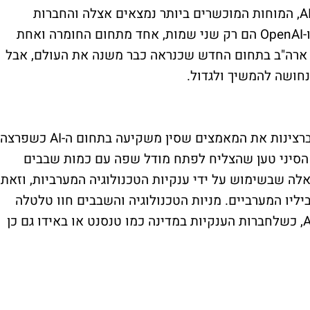
ארה"ב היא המובילה העולמית בכל הקשור ל-AI, המוחות המוכשרים ביותר נמצאים אצלה והחברות
הענקיות בתחום גם כן אמריקאיות - אנבידיה ו-OpenAI הם רק שני שמות, אחד מתחום החומרה ואחת
ארה"ב בתחום החדש שכנראה כבר משנה את העולם, אבל
חושה להמשיך ולגדול.
יכול להיות שהפעם הראשונה שהעולם לקח ברצינות את המאמצים שסין משקיעה בתחום ה-AI כשפרצה
הסטארטאפ הסיני טען שהצליח לפתח מודל שפה עם כמות שבבים
 שבשימוש על ידי ענקיות הטכנולוגיה המערביות, וזאת
ליו המערביים. מניות הטכנולוגיה והשבבים חוו טלטלה
וסין נכנסה לתודעה הציבורית בכל הקשור ל-AI, כשלחברות הענקיות במדינה כמו טנסנט או באידו גם כן