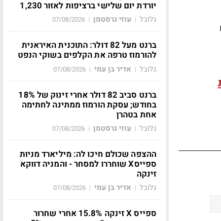
יורדת יום שלישי ברציפות לאזור 1,230
גלובל
עוזי גרסטמן
07/08/2026
|
|
ברנט מעל 82 דולר: התוכנית האיראנית
להורמוז טרפה את הקלפים בשוקי הנפט
גלובל
אדיר בן עמי
07/08/2026
|
|
ברנט סביב 82 דולר אחרי זינוק של 18%
בחודש; עסקת הורמוז ממתינה לחתימה
אחת בטהרן
גלובל
עוזי גרסטמן
07/08/2026
|
|
ההצפה שכולם חיכו לה: מיליארד מניות
ספייסX שוחררו למסחר - והמניה דווקא
זינקה
גלובל
אדיר בן עמי
07/08/2026
|
|
ספייס X זינקה 15.8% אחרי שחרור