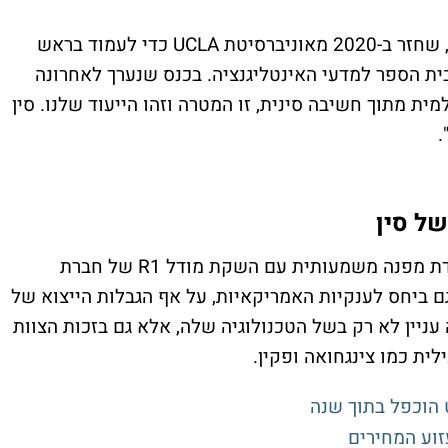
אחת הדמויות הבולטות בזירה היא ג'ו סונגצ'ון, שחזר ב-2020 מאוניברסיטת UCLA כדי לעמוד בראש
בית הספר למדעי האינטליגנציה. בכנס שנערך לאחרונה
למית מתוך חשיבה סינית, זו המטרה וזהו הייעוד שלנו. סין
הזירה הסינית ראתה כאמור במובן מסוים נקודת מפנה משמעותית עם השקת מודל R1 של חברת
תיים גם ביחס לענקיות האמריקאיות, על אף הגבלות הייצוא של
דמים מארה"ב. DeepSeek עוררה עניין לא רק בשל הטכנולוגיה שלה, אלא גם בזכות הצוות
לית כמו צינגחואה ופקין.
עזוע המחירים