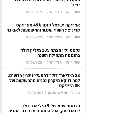
יציב"
שוק ההון
מנדי הניג
07/08/2026
|
|
אמריקה ישראל קונה 49% מפרויקט
קריניצי: השווי שנגזר והמשמעות לאב-גד
שוק ההון
מנדי הניג
07/08/2026
|
|
נקסט ויז'ן חצתה 205 מיליון דולר
בהזמנות מתחילת השנה
שוק ההון
מנדי הניג
07/08/2026
|
|
38 מיליארד דולר למפעלי זיכרון חדשים:
למה דווקא מיקרון נהנית מההשקעה של
SK הייניקס
גלובל
עוזי גרסטמן
07/08/2026
|
|
הכנסות שיא של 9 מיליארד דולר
לסאנדיסק, אבל התחזית מכבידה; המניה