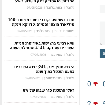
המניות; הנאסד״ק זינק השבוע ב-5%
גלובל
צוות גלובל
07/08/2026
|
|
מכרו בשמועה, קנו בידיעה: מניות ב-100
מיליארד הוצפו וספייס X דווקא זינקה
ניתוחים ודעות
ענת גלעד
07/08/2026
|
|
שיא רביעי ברציפות באירופה: מניית
השבבים שזינקה 414% מתחילת השנה
ה
גלובל
עמית בר
07/08/2026
|
|
היצוא מסין זינק 24%; יצוא השבבים
כמעט הוכפל בתוך שנה
גלובל
עוזי גרסטמן
07/08/2026
|
|
0
ראלי התוכנה סגר שבוע של 8%
גלובל
עמית בר
07/08/2026
|
|
2