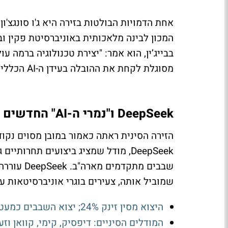
המכון לבינה מלאכותית באוניברסיטת פקין ו
בבייג’ין, הוא אמר: "יצירת טכנולוגיה ברמה עו
מסוגלת לקחת את ההובלה בעידן ה-AI הכללי".
DeepSeek ו"נמרי ה-AI" החדשים של סין
DeepSeek, מודל שמציג ביצועים תחרו
שבבים מתק
שמוביל אותה, צעירים בוגרי אוניברסיטאות עי
היצוא מסין זינק 24%; יצוא השבבים כמעט הוכפל בתוך שנה
המודלים הסיניים: דיפסיק, קימי, קוואן וז