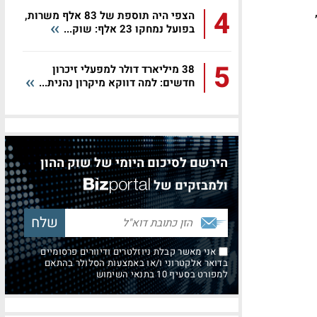
4
הצפי היה תוספת של 83 אלף משרות,
בפועל נמחקו 23 אלף: שוק...
5
38 מיליארד דולר למפעלי זיכרון
חדשים: למה דווקא מיקרון נהנית...
הירשם לסיכום היומי של שוק ההון
ולמבזקים של
אני מאשר קבלת ניוזלטרים ודיוורים פרסומיים
בדואר אלקטרוני ו/או באמצעות הסלולר בהתאם
למפורט בסעיף 10 בתנאי השימוש