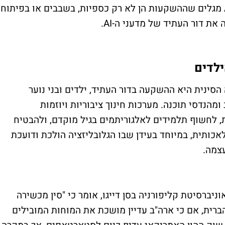
כשבוחנים את ההשקעות של סין בתחום ה-AI מגלים שההשקעות הן לא רק כספיות, בשבבים או בפיתוח,
את דור העתיד של מדעני ה-AI.
ילדים
סינית היא ההשקעה בדור העתיד, ילדים ובני נוער
מהנדסי תוכנה. מערכות חינוך ציבוריות ויוזמות
 לחשוף תלמידים לאלגוריתמים בגיל מוקדם, ולהבטיח
כותית, במיוחד בעידן שבו הגלובליזציה הולכת ודועכת
עצמה.
 מנהל המרכז למאה ה-21 בסין באוניברסיטת קליפורניה בסן דייגו, אומר כי "סין מכשירה
רית, אם כי ארה"ב עדיין מושכת את המוחות המובילים