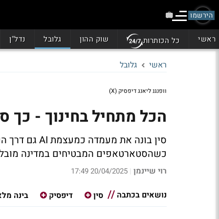
הירשמו
ראשי
שוק ההון
גלובל
נדל"ן
כל הכותרות
ראשי
גלובל
וופנגנ ליאנג דיפסיק (X)
הכל מתחיל בחינוך - כך סי
סין בונה את מע
כשהסטארטאפים המבטיחים במדינה מובלים 
רוי שיינמן
20/04/2025 17:49
|
נושאים בכתבה
סין
דיפסיק
בינה מלא