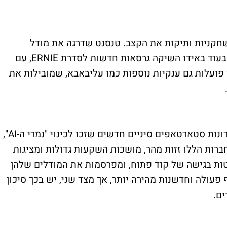
ל DeepSeek, הגבירו גם שחקניות ותיקות את הקצב. טנסנט שדרגה את מודל
Hunyuan T1 שלה כדי להתמודד עם האתגר, בעוד באידו השיקה גרסאות חדשות לסדרת ERNIE, עם
 פועלות גם ענקיות נוספות כמו עליבאבא, שמובילות את
מלבד השחקניות הגדולות, צמחו בשנים האחרונות סטארטאפים סיניים חדשים שזכו לכינוי "נמרי ה-AI",
Zhipu AI, MiniM ו-Moonshot AI. החברות הללו זזות מהר, מושכות השקעות גדולות ומציגות
ות בגישה של קוד פתוח, ומפרסמות את המודלים שלהן
עולה וחדשנות מהירה יותר, אך מצד שני, יש בכך סיכון
ים.