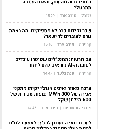
במחיר גבוה מהשוק, והאם העסקה
תתבטל?
גלובל
מירב ארד
15:29
|
|
שכר וקידום כבר לא מספיקים: מה באמת
גורם לעובדים להישאר?
קריירה
מירב ארד
15:10
|
|
עם חרטות: המנכ"לים שפיטרו עובדים
לטובת ה-AI קוראים להם לחזור
קריירה
ענת גלעד
14:47
|
|
ערבה פאוור ואיסט אנרג'י יקימו מתקני
אגירה של 300 MWh; צופות מכירות של
600 מיליון שקל
אנרגיה ותשתיות
מירב ארד
14:46
|
|
לשכת רואי החשבון לבג"ץ: לאפשר לרו"ח
להיות בעלי תפקיד בחדלות פרעון