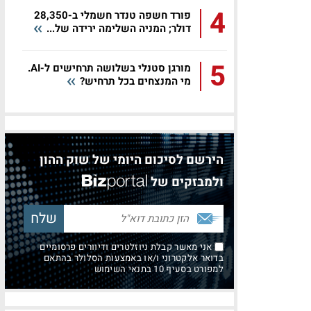
4
פורד חשפה טנדר חשמלי ב-28,350
דולר; המניה השלימה ירידה של...
5
מורגן סטנלי בשלושה תרחישים ל-AI.
מי המנצחים בכל תרחיש?
הירשם לסיכום היומי של שוק ההון
ולמבזקים של
אני מאשר קבלת ניוזלטרים ודיוורים פרסומיים
בדואר אלקטרוני ו/או באמצעות הסלולר בהתאם
למפורט בסעיף 10 בתנאי השימוש