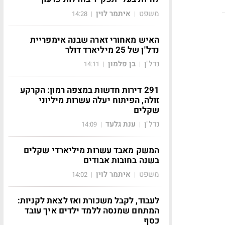
משפט
איתמר לוין
14:28
|
|
האיש מאחורי זארה שבנה אימפריית
נדל"ן של 25 מיליארד דולר
נדל"ן
בן פלמון
14:11
|
|
291 דירות חדשות במצפה רמון: הקרקע
זולה, הפיתוח יעלה עשרות מיליוני
שקלים
נדל"ן
ענת גלעד
14:09
|
|
המשק מאבד עשרות מיליארדי שקלים
בשנה בחובות אבודים
משפט
איתמר לוין
14:02
|
|
לעבוד, לקבל משכורת ואז לצאת לקניות:
המתחם שמנסה ללמד ילדים איך עובד
כסף