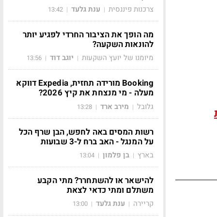
צרכנות פיננסית
ענת גלעד
13:42
|
|
מה הופך את הציבור החרדי לפגיע יותר
להונאות השקעה?
מיומנו של יועץ השקעות
יוגב דוד
13:56
|
|
Booking מורידה תחזית, Expedia דווקא
מעלה - מי מנצחת את קיץ 2026?
גלובל
מירב ארד
13:28
|
|
רשות המסים באה לחפש, הבן שרף הכל
על המנגל - האב ברח ל-3 שבועות
בארץ
בן פלמון
13:04
|
|
להישאר או להשתחרר? מתי הקבע
משתלם ומתי כדאי לצאת
קריירה
ענת גלעד
13:00
|
|