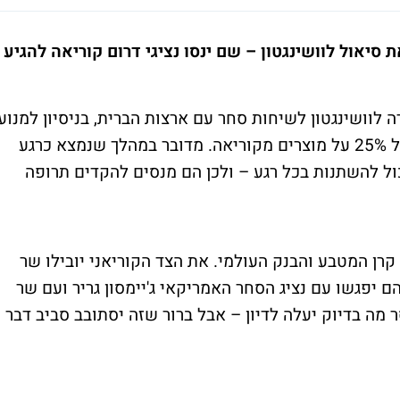
אול לוושינגטון – שם ינסו נציגי דרום קוריאה להגיע
וושינגטון לשיחות סחר עם ארצות הברית, בניסיון למנוע
את הכוונה של הנשיא טראמפ להטיל מכס של 25% על מוצרים מקוריאה. מדובר במהלך שנמצא כרגע
ול להשתנות בכל רגע – ולכן הם מנסים להקדים תרופה
רן המטבע והבנק העולמי. את הצד הקוריאני יובילו שר
הם יפגשו עם נציג הסחר האמריקאי ג'יימסון גריר ועם שר
מה בדיוק יעלה לדיון – אבל ברור שזה יסתובב סביב דבר