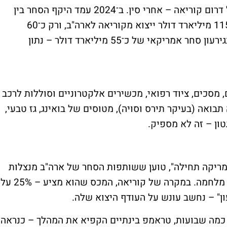
ארה"ב היא שותפת הסחר השנייה בגודלה של דרום קוריאה – אחרי סין. ב־2024 עמד היקף הסחר בין
המדינות על כ־175 מיליארד דולר, מתוכם כ־115 מיליארד דולר ייצוא מקוריאה לארה"ב, ורק כ־60
מיליארד דולר ייבוא מארה"ב. כלומר, מדובר בגירעון סחר אמריקאי של כ־55 מיליארד דולר – נתון
מסכים, ציוד רפואי, מכשירים אלקטרוניים וסוללות לרכב
בואה (בעיקר תירס וסויה), מטוסים של בואינג, גז טבעי,
טון – זה לא מספיק.
אמריקה תחילה", טוען ששותפות הסחר של ארה"ב מנצלות
את המדינה כבר שנים – ושהגיע הזמן להשיב מלחמה. במקרה של קוריאה, המכס שהוא מציע – 25% על
ון" – נחשב עונש על העודף היצוא שלה.
כמה שבועות, טראמפ בינתיים הקפיא את המהלך – כנראה