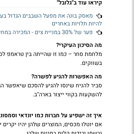
קיראו עוד ב"גלובל"
להיות תלויות באחרים
פער של 30% במניית צים - המכירה במחיר גבוה מהשוק, והאם העסקה תתבטל?
מה הסיכון העיקרי?
בשווקים.
מה האפשרות להגיע לפשרה?
סביר להניח שינסו להגיע להסכם שיאפשר הגד
להשקעות בקווי ייצור בארה"ב.
איך זה ישפיע על חברות כמו יונדאי וסמסונג
אם יוטלו מכסים, המוצרים שלהן יהיו יקרים 
נרשמו ירידות קלות במניות שלהן.