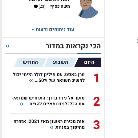
|
משה כסיף
(23)
עוד ניתוחים ודעות
הכי נקראות במדור
היום
השבוע
החודש
1
וורן באפט: עם מיליון דולר הייתי יכול
להשיג תשואה של 50%...
2
סופר אל ניניו בדרך: התרחיש שמדאיג
את הכלכלנים ומאיים להצית...
3
אות מכירה ראשון מאז 2021: אזהרה
מהיפוך במניות