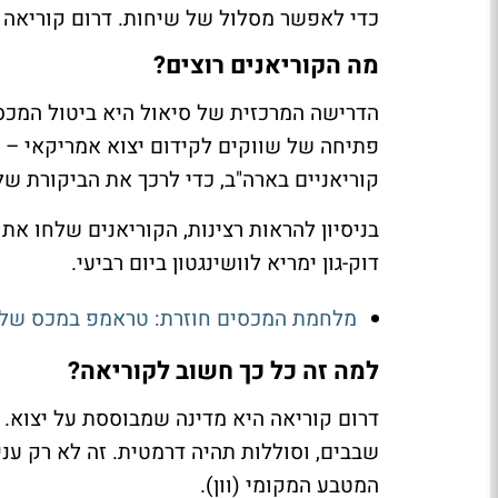
כדי לאפשר מסלול של שיחות. דרום קוריאה רו
מה הקוריאנים רוצים?
הדרישה המרכזית של סיאול היא ביטול המכס
פתיחה של שווקים לקידום יצוא אמריקאי – 
קוריאניים בארה"ב, כדי לרכך את הביקורת ש
בניסיון להראות רצינות, הקוריאנים שלחו את
דוק-גון ימריא לוושינגטון ביום רביעי.
מלחמת המכסים חוזרת: טראמפ במכס של 25% על ברזיל - "מפרה את ההסכמות
למה זה כל כך חשוב לקוריאה?
דרום קוריאה היא מדינה שמבוססת על יצוא.
שבבים, וסוללות תהיה דרמטית. זה לא רק עניי
המטבע המקומי (וון).