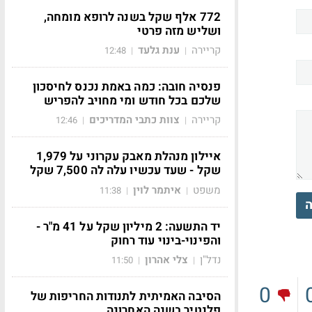
772 אלף שקל בשנה לרופא מומחה,
ושליש מזה פרטי
קריירה
ענת גלעד
12:48
|
|
פנסיה חובה: כמה באמת נכנס לחיסכון
שלכם בכל חודש ומי מחויב להפריש
קריירה
צוות כתבי המדריכים
12:46
|
|
איילון מנהלת מאבק עקרוני על 1,979
שקל - שעד עכשיו עלה לה 7,500 שקל
משפט
איתמר לוין
11:38
|
|
ה
יד התשעה: 2 מיליון שקל על 41 מ"ר -
והפינוי-בינוי עוד רחוק
נדל"ן
צלי אהרון
11:50
|
|
0
הסיבה האמיתית לתנודות החריפות של
פלנטיר בשנה האחרונה