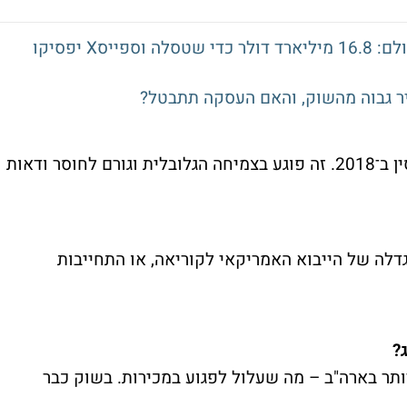
מאסק בונה את מפעל השבבים הגדול בעולם: 16.8 מיליארד דולר כדי שטסלה וספייסX יפסיקו
מלחמת סחר – כמו זו שהייתה בין טראמפ לסין ב־2018. זה פוגע בצמיחה הגלובלית וגורם לחוסר ודאות
לה של הייבוא האמריקאי לקוריאה, או התחייבות
?
יותר בארה"ב – מה שעלול לפגוע במכירות. בשוק כבר