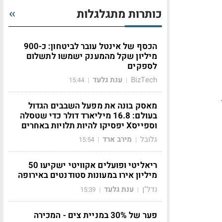
כותרות מתגלגלות
הכסף של אינטל עובר לביטחון: כ-900
מיליון שקל מהמענק ישמשו לתשלום
לספקים
BizTech
ענת גלעד
15:44
|
|
מאסק בונה את מפעל השבבים הגדול
בעולם: 16.8 מיליארד דולר כדי שטסלה
וספייסX יפסיקו להיות תלויות באחרים
גלובל
מירב ארד
15:54
|
|
ריאליטי ופועלים אקוויטי ישקיעו 50
מיליון אירו במעונות סטודנטים באירופה
נדל"ן
ענת גלעד
15:39
|
|
פער של 30% במניית צים - המכירה