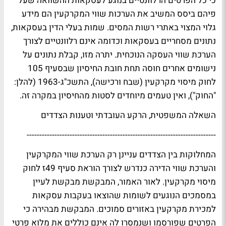
כי כל הפרטים הרלוונטיים בנוגע לעסקאות ההשוואה שעל
פיהם ביסס המשיב את הערכות שווי המקרקעין הם מידע
גלוי המצוי באתרי רשות המסים. שמות בעלי הדין בעסקאות,
נתונים מסחריים בעסקאות וכדומה אינם רלוונטיים לצורך
הערכת שווי העסקה הנוכחית. יתרה מזו, קבלת נתונים על
נישומים אחרים חוסה תחת חובת החיסיון שבסעיף 105
לחוק מיסוי מקרקעין (שבח ורכישה), התשכ"ג-1963 (להלן:
"החוק"), ואין טעמים מיוחדים לסטות מהחיסיון במקרה זה.
השאלה המשפטית, הרקע העובדתי וטענות הצדדים
---------------------------------------------------------------------------
המחלוקות בין הצדדים עניינן רק הערכת שווי המקרקעין
והערכת שווי הדירה כנדרש לצורך הוראת סעיף 49ז לחוק
מיסוי מקרקעין. לאור האמור, המבקשת מבקשת לעיין
במסמכים הנוגעים לשומות שהוצאו בעקבות עסקאות
למכירת מקרקעין באזורים סמוכים. המבקשת מבהירה כי
הפרטים שפורסמו ושנמסרו לה אינם כוללים את מלוא פרטי