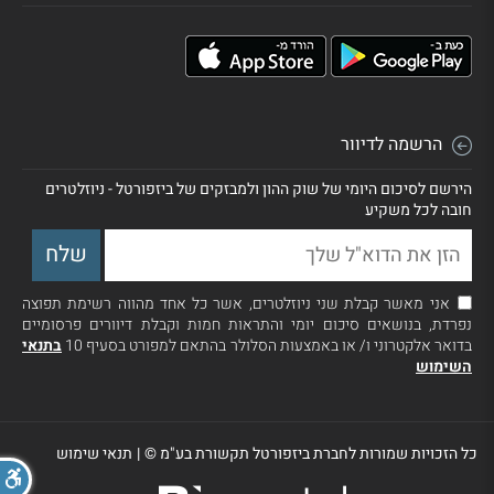
הרשמה לדיוור
הירשם לסיכום היומי של שוק ההון ולמבזקים של ביזפורטל - ניוזלטרים
חובה לכל משקיע
אני מאשר קבלת שני ניוזלטרים, אשר כל אחד מהווה רשימת תפוצה
נפרדת, בנושאים סיכום יומי והתראות חמות וקבלת דיוורים פרסומיים
בדואר אלקטרוני ו/ או באמצעות הסלולר בהתאם למפורט בסעיף 10
בתנאי
השימוש
כל הזכויות שמורות לחברת ביזפורטל תקשורת בע"מ ©
|
תנאי שימוש